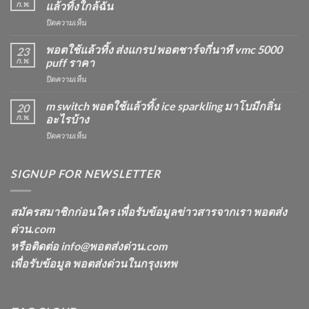
15K
ก.พ.
แล้วทิ้งใกล้ฉัน
วิธี
บน
ปิดความเห็น
ดูด
Marbo
พอต
M
พอตใช้แล้วทิ้ง ส่งแกรป พอตชาร์จกี่นาที vmc 5000
ไม่
23
Switch
ให้
ก.พ.
puff ราคา
15K
ไอ
บน
ปิดความเห็น
หัว
หัว
พอต
มา
มา
ใช้
m switch พอตใช้แล้วทิ้ง ice sparkling มาโบมีกลิ่น
โบ
20
โบ
แล้ว
องุ่น
ก.พ.
อะไรบ้าง
พีช
ทิ้ง
ร้าน
สตอ
บน
ปิดความเห็น
ส่ง
ขาย
กลิ่น
m
แกรป
พอต
หัว
switch
พอต
ใช้
พอ
พอต
SIGNUP FOR NEWSLETTER
ชาร์จ
แล้ว
ตมา
ใช้
กี่
ทิ้ง
โบ
แล้ว
นาที
ใกล้
ทิ้ง
vmc
สมัครสมาชิกก่อนใคร เพื่อรับข้อมูลข่าวสารจากเรา พอตส่ง
ฉัน
ice
5000
ด่วน.com
sparkling
puff
มา
ราคา
หรือติดต่อ info@พอตส่งด่วน.com
โบ
เพื่อรับข้อมูล พอตส่งด่วนในกรุงเทพ
มี
กลิ่น
อะไร
บ้าง