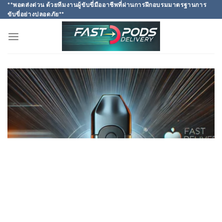
Skip
**พอตส่งด่วน ด้วยทีมงานผู้ขับขี่มืออาชีพที่ผ่านการฝึกอบรมมาตรฐานการ
ขับขี่อย่างปลอดภัย**
to
content