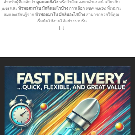
สำหรับผู้ที่สงสัยว่า
ดูดพอตยังไง
หรือกำลังมองหาคำแนะนำเกี่ยวกับ
jues
และ
หัวพอตมาโบ มีกลิ่นอะไรบ้าง
การเลือก
พอต marbo
ที่เหมาะ
สมและเรียนรู้จาก
หัวพอตมาโบ มีกลิ่นอะไรบ้าง
สามารถช่วยให้คุณ
เริ่มต้นใช้งานได้อย่างราบรื่น
[...]