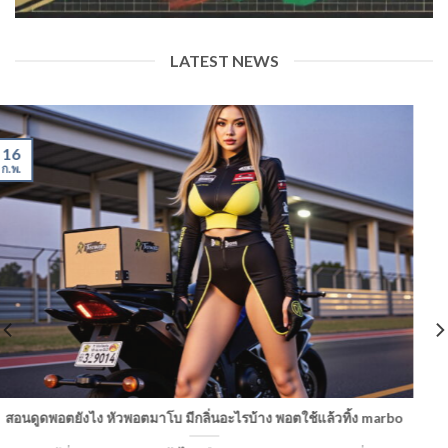
LATEST NEWS
16
ก.พ.
สอนดูดพอตยังไง หัวพอตมาโบ มีกลิ่นอะไรบ้าง พอตใช้แล้วทิ้ง marbo