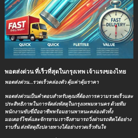
พอตส่งด่วน ที่เร็วที่สุดในกรุงเทพ เจ้าแรงของไทย
พอตส่งด่วน…รวดเร็วคล่องตัว คุ้มค่าคุ้มราคา
พอตส่งด่วนเป็นคำตอบสำหรับคุณที่ต้องการความรวดเร็วและ
ประสิทธิภาพในการจัดส่งพัสดุในกรุงเทพมหานคร ด้วยทีม
พนักงานขับขี่มืออาชีพพร้อมยานพาหนะคล่องตัวทั้ง
มอเตอร์ไซค์และจักรยาน เราจึงสามารถวิ่งผ่านรถติดได้อย่าง
ราบรื่น ส่งพัสดุถึงปลายทางได้อย่างรวดเร็วทันใจ