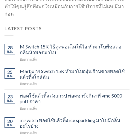
ทำให้คุณรู้สึกพึงพอใจเหมือนกับการใช้บริการที่ไม่เคยมีมา
ก่อน
LATEST POSTS
M Switch 15K วิธีดูดพอตไม่ให้ไอ หัวมาโบพีชสตอ
28
ก.พ.
กลิ่นหัวพอตมาโบ
บน
ปิดความเห็น
M
Switch
Marbo M Switch 15K หัวมาโบองุ่น ร้านขายพอตใช้
25
15K
ก.พ.
แล้วทิ้งใกล้ฉัน
วิธี
บน
ปิดความเห็น
ดูด
Marbo
พอต
M
พอตใช้แล้วทิ้ง ส่งแกรป พอตชาร์จกี่นาที vmc 5000
ไม่
23
Switch
ให้
ก.พ.
puff ราคา
15K
ไอ
บน
ปิดความเห็น
หัว
หัว
พอต
มา
มา
ใช้
m switch พอตใช้แล้วทิ้ง ice sparkling มาโบมีกลิ่น
โบ
20
โบ
แล้ว
องุ่น
ก.พ.
อะไรบ้าง
พีช
ทิ้ง
ร้าน
สตอ
บน
ปิดความเห็น
ส่ง