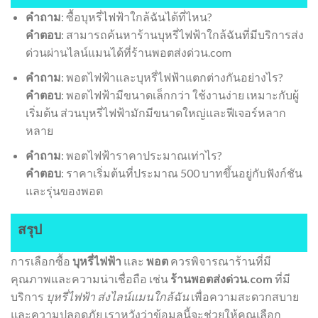
คำถาม
: ซื้อบุหรี่ไฟฟ้าใกล้ฉันได้ที่ไหน?
คำตอบ
: สามารถค้นหาร้านบุหรี่ไฟฟ้าใกล้ฉันที่มีบริการส่ง
ด่วนผ่านไลน์แมนได้ที่ร้านพอตส่งด่วน.com
คำถาม
: พอตไฟฟ้าและบุหรี่ไฟฟ้าแตกต่างกันอย่างไร?
คำตอบ
: พอตไฟฟ้ามีขนาดเล็กกว่า ใช้งานง่าย เหมาะกับผู้
เริ่มต้น ส่วนบุหรี่ไฟฟ้ามักมีขนาดใหญ่และฟีเจอร์หลาก
หลาย
คำถาม
: พอตไฟฟ้าราคาประมาณเท่าไร?
คำตอบ
: ราคาเริ่มต้นที่ประมาณ 500 บาทขึ้นอยู่กับฟังก์ชัน
และรุ่นของพอต
สรุป
การเลือกซื้อ
บุหรี่ไฟฟ้า
และ
พอต
ควรพิจารณาร้านที่มี
คุณภาพและความน่าเชื่อถือ เช่น
ร้านพอตส่งด่วน.com
ที่มี
บริการ
บุหรี่ไฟฟ้า ส่งไลน์แมนใกล้ฉัน
เพื่อความสะดวกสบาย
และความปลอดภัย เราหวังว่าข้อมูลนี้จะช่วยให้คุณเลือก