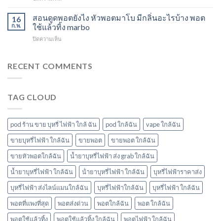
ขาย
กลิ่น
m
แกรป
พอต
หัว
switch
สอนดูดพอตยังไง หัวพอตมาโบ มีกลิ่นอะไรบ้าง พอต
พอต
16
ใช้
พอ
พอต
ชาร์จ
ก.พ.
ใช้แล้วทิ้ง marbo
แล้ว
ตมา
ใช้
กี่
ทิ้ง
โบ
บน
ปิดความเห็น
แล้ว
นาที
ใกล้
สอน
ทิ้ง
vmc
ฉัน
ดูด
ice
5000
พอ
RECENT COMMENTS
sparkling
puff
ต
มา
ราคา
ยัง
โบ
ไง
มี
TAG CLOUD
หัว
กลิ่น
พอ
อะไร
ตมา
บ้าง
โบ
pod ร้าน ขาย บุหรี่ ไฟฟ้า ใกล้ ฉัน
pod ใกล้ฉัน
vape ใกล้ฉัน
มี
กลิ่น
ขายบุหรี่ไฟฟ้า ใกล้ฉัน
ขายพอต
ขายพอต ใกล้ฉัน
อะไร
ขายหัวพอตใกล้ฉัน
น้ำยาบุหรี่ไฟฟ้า ส่ง grab ใกล้ฉัน
บ้าง
พอต
น้ำยาบุหรี่ไฟฟ้า ใกล้ฉัน
น้ํายาบุหรี่ไฟฟ้า ใกล้ฉัน
บุหรี่ไฟฟ้าราคาส่ง
ใช้
แล้ว
บุหรี่ไฟฟ้า ส่งไลน์แมนใกล้ฉัน
บุหรี่ไฟฟ้าใกล้ฉัน
บุหรี่ไฟฟ้า ใกล้ฉัน
ทิ้ง
marbo
พอตที่แพงที่สุด
พอตส่งด่วน
พอตใกล้ฉัน
พอต ใกล้ฉัน
พอตใช้แล้วทิ้ง
พอตใช้แล้วทิ้ง ใกล้ฉัน
พอตไฟฟ้า ใกล้ฉัน