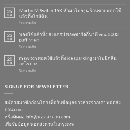
M
Switch
Marbo M Switch 15K หัวมาโบองุ่น ร้านขายพอตใช้
25
15K
ก.พ.
แล้วทิ้งใกล้ฉัน
วิธี
บน
ปิดความเห็น
ดูด
Marbo
พอต
M
พอตใช้แล้วทิ้ง ส่งแกรป พอตชาร์จกี่นาที vmc 5000
ไม่
23
Switch
ให้
ก.พ.
puff ราคา
15K
ไอ
บน
ปิดความเห็น
หัว
หัว
พอต
มา
มา
ใช้
m switch พอตใช้แล้วทิ้ง ice sparkling มาโบมีกลิ่น
โบ
20
โบ
แล้ว
องุ่น
ก.พ.
อะไรบ้าง
พีช
ทิ้ง
ร้าน
สตอ
บน
ปิดความเห็น
ส่ง
ขาย
กลิ่น
m
แกรป
พอต
หัว
switch
พอต
ใช้
พอ
พอต
SIGNUP FOR NEWSLETTER
ชาร์จ
แล้ว
ตมา
ใช้
กี่
ทิ้ง
โบ
แล้ว
นาที
ใกล้
ทิ้ง
vmc
สมัครสมาชิกก่อนใคร เพื่อรับข้อมูลข่าวสารจากเรา พอตส่ง
ฉัน
ice
5000
ด่วน.com
sparkling
puff
มา
ราคา
หรือติดต่อ info@พอตส่งด่วน.com
โบ
เพื่อรับข้อมูล พอตส่งด่วนในกรุงเทพ
มี
กลิ่น