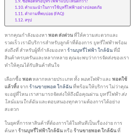
ซื้อพอตหรือบุหรี่ไฟฟ้าแบบไหนดีกว่า?
คำแนะนำในการใช้บุหรี่ไฟฟ้าอย่างปลอดภัย
คำถามที่พบบ่อย (FAQ)
สรุป
หากคุณกำลังมองหา
พอต ส่งด่วน
ที่ให้ความสะดวกและ
รวดเร็ว เรามีบริการสำหรับลูกค้าที่ต้องการ
บุหรี่ไฟฟ้า
พร้อม
ส่งถึงที่ สำหรับผู้ที่กำลังมองหา
ร้านบุหรี่ไฟฟ้า ใกล้ฉัน
ที่มี
สินค้าครบครันและหลากหลาย คุณจะพบว่าการจัดส่งของเรา
ทำให้คุณได้รับสินค้าทันใจ
เลือกซื้อ
พอต
หลากหลายประเภท ทั้ง
พอตไฟฟ้า
และ
พอตใช้
แล้วทิ้ง
จาก
ร้านขายพอต ใกล้ฉัน
ที่พร้อมให้บริการ ไม่ว่าคุณ
จะอยู่ที่ไหน เราสามารถจัดส่งให้ถึงมือคุณผ่าน
บุหรี่ไฟฟ้า ส่ง
ไลน์แมนใกล้ฉัน
และตอบสนองทุกความต้องการได้อย่าง
สะดวก
ในยุคที่การหาสินค้าที่ต้องการได้ในทันทีเป็นเรื่องง่าย การ
ค้นหา
ร้านบุหรี่ไฟฟ้าใกล้ฉัน
หรือ
ร้านขายพอต ใกล้ฉัน
ที่