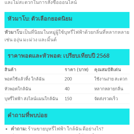
และไม่สะดวกในการสั่งซื้อออนไลน์
หัวมาโบ: ตัวเลือกยอดนิยม
หัวมาโบ
เป็นที่นิยมในหมู่ผู้ใช้บุหรี่ไฟฟ้าด้วยกลิ่นที่หลากหลาย
เช่น องุ่น มะม่วง และมิ้นต์
ราคาพอตและหัวพอต: เปรียบเทียบปี 2568
สินค้า
ราคา (บาท)
คุณสมบัติเด่น
พอตใช้แล้วทิ้ง ใกล้ฉัน
200
ใช้งานง่าย สะดวก
หัวพอตใกล้ฉัน
40
หลากหลายกลิ่น
บุหรี่ไฟฟ้า ส่งไลน์แมนใกล้ฉัน
150
จัดส่งรวดเร็ว
คำถามที่พบบ่อย
คำถาม:
ร้านขายบุหรี่ไฟฟ้า ใกล้ฉัน ดีอย่างไร?