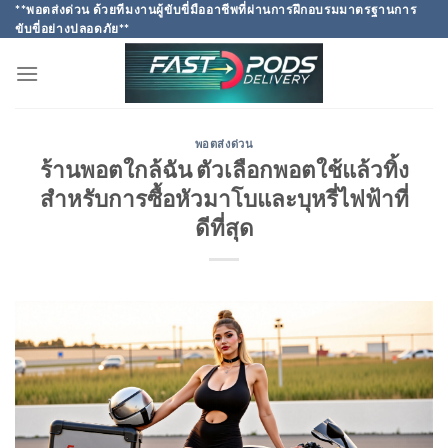
Skip
**พอตส่งด่วน ด้วยทีมงานผู้ขับขี่มืออาชีพที่ผ่านการฝึกอบรมมาตรฐานการ
ขับขี่อย่างปลอดภัย**
to
content
พอตส่งด่วน
ร้านพอตใกล้ฉัน ตัวเลือกพอตใช้แล้วทิ้ง
สำหรับการซื้อหัวมาโบและบุหรี่ไฟฟ้าที่
ดีที่สุด