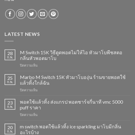
LATEST NEWS
M Switch 15K วิธีดูดพอตไม่ให้ไอ หัวมาโบพีชสตอ
28
ก.พ.
กลิ่นหัวพอตมาโบ
บน
ปิดความเห็น
M
Switch
Marbo M Switch 15K หัวมาโบองุ่น ร้านขายพอตใช้
25
15K
ก.พ.
แล้วทิ้งใกล้ฉัน
วิธี
บน
ปิดความเห็น
ดูด
Marbo
พอต
M
พอตใช้แล้วทิ้ง ส่งแกรป พอตชาร์จกี่นาที vmc 5000
ไม่
23
Switch
ให้
ก.พ.
puff ราคา
15K
ไอ
บน
ปิดความเห็น
หัว
หัว
พอต
มา
มา
ใช้
m switch พอตใช้แล้วทิ้ง ice sparkling มาโบมีกลิ่น
โบ
20
โบ
แล้ว
องุ่น
ก.พ.
อะไรบ้าง
พีช
ทิ้ง