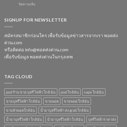
ร้าน
สตอ
บน
ปิดความเห็น
ส่ง
ขาย
กลิ่น
m
แกรป
พอต
หัว
switch
พอต
ใช้
พอ
พอต
SIGNUP FOR NEWSLETTER
ชาร์จ
แล้ว
ตมา
ใช้
กี่
ทิ้ง
โบ
แล้ว
นาที
ใกล้
ทิ้ง
vmc
สมัครสมาชิกก่อนใคร เพื่อรับข้อมูลข่าวสารจากเรา พอตส่ง
ฉัน
ice
5000
ด่วน.com
sparkling
puff
มา
ราคา
หรือติดต่อ info@พอตส่งด่วน.com
โบ
เพื่อรับข้อมูล พอตส่งด่วนในกรุงเทพ
มี
กลิ่น
อะไร
บ้าง
TAG CLOUD
pod ร้าน ขาย บุหรี่ ไฟฟ้า ใกล้ ฉัน
pod ใกล้ฉัน
vape ใกล้ฉัน
ขายบุหรี่ไฟฟ้า ใกล้ฉัน
ขายพอต
ขายพอต ใกล้ฉัน
ขายหัวพอตใกล้ฉัน
น้ำยาบุหรี่ไฟฟ้า ส่ง grab ใกล้ฉัน
น้ำยาบุหรี่ไฟฟ้า ใกล้ฉัน
น้ํายาบุหรี่ไฟฟ้า ใกล้ฉัน
บุหรี่ไฟฟ้าราคาส่ง