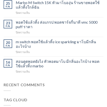
Switch
Marbo M Switch 15K หัวมาโบองุ่น ร้านขายพอตใช้
25
15K
ก.พ.
แล้วทิ้งใกล้ฉัน
วิธี
บน
ปิดความเห็น
ดูด
Marbo
พอต
M
พอตใช้แล้วทิ้ง ส่งแกรป พอตชาร์จกี่นาที vmc 5000
ไม่
23
Switch
ให้
ก.พ.
puff ราคา
15K
ไอ
บน
ปิดความเห็น
หัว
หัว
พอต
มา
มา
ใช้
m switch พอตใช้แล้วทิ้ง ice sparkling มาโบมีกลิ่น
โบ
20
โบ
แล้ว
องุ่น
ก.พ.
อะไรบ้าง
พีช
ทิ้ง
ร้าน
สตอ
บน
ปิดความเห็น
ส่ง
ขาย
กลิ่น
m
แกรป
พอต
หัว
switch
สอนดูดพอตยังไง หัวพอตมาโบ มีกลิ่นอะไรบ้าง พอต
พอต
16
ใช้
พอ
พอต
ชาร์จ
ก.พ.
ใช้แล้วทิ้ง marbo
แล้ว
ตมา
ใช้
กี่
ทิ้ง
โบ
บน
ปิดความเห็น
แล้ว
นาที
ใกล้
สอน
ทิ้ง
vmc
ฉัน
ดูด
ice
5000
พอ
RECENT COMMENTS
sparkling
puff
ต
มา
ราคา
ยัง
โบ
ไง
มี
TAG CLOUD
หัว
กลิ่น
พอ
อะไร