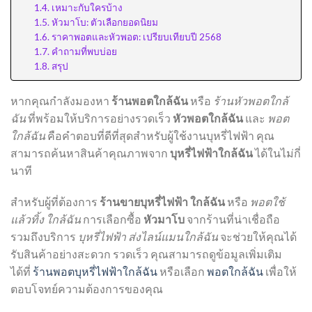
เหมาะกับใครบ้าง
หัวมาโบ: ตัวเลือกยอดนิยม
ราคาพอตและหัวพอต: เปรียบเทียบปี 2568
คำถามที่พบบ่อย
สรุป
หากคุณกำลังมองหา
ร้านพอตใกล้ฉัน
หรือ
ร้านหัวพอตใกล้
ฉัน
ที่พร้อมให้บริการอย่างรวดเร็ว
หัวพอตใกล้ฉัน
และ
พอต
ใกล้ฉัน
คือคำตอบที่ดีที่สุดสำหรับผู้ใช้งานบุหรี่ไฟฟ้า คุณ
สามารถค้นหาสินค้าคุณภาพจาก
บุหรี่ไฟฟ้าใกล้ฉัน
ได้ในไม่กี่
นาที
สำหรับผู้ที่ต้องการ
ร้านขายบุหรี่ไฟฟ้า ใกล้ฉัน
หรือ
พอตใช้
แล้วทิ้ง ใกล้ฉัน
การเลือกซื้อ
หัวมาโบ
จากร้านที่น่าเชื่อถือ
รวมถึงบริการ
บุหรี่ไฟฟ้า ส่งไลน์แมนใกล้ฉัน
จะช่วยให้คุณได้
รับสินค้าอย่างสะดวก รวดเร็ว คุณสามารถดูข้อมูลเพิ่มเติม
ได้ที่
ร้านพอตบุหรี่ไฟฟ้าใกล้ฉัน
หรือเลือก
พอตใกล้ฉัน
เพื่อให้
ตอบโจทย์ความต้องการของคุณ