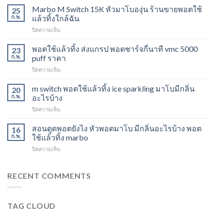
Switch
Marbo M Switch 15K หัวมาโบองุ่น ร้านขายพอตใช้
25
15K
ก.พ.
แล้วทิ้งใกล้ฉัน
วิธี
บน
ปิดความเห็น
ดูด
Marbo
พอต
M
พอตใช้แล้วทิ้ง ส่งแกรป พอตชาร์จกี่นาที vmc 5000
ไม่
23
Switch
ให้
ก.พ.
puff ราคา
15K
ไอ
บน
ปิดความเห็น
หัว
หัว
พอต
มา
มา
ใช้
m switch พอตใช้แล้วทิ้ง ice sparkling มาโบมีกลิ่น
โบ
20
โบ
แล้ว
องุ่น
ก.พ.
อะไรบ้าง
พีช
ทิ้ง
ร้าน
สตอ
บน
ปิดความเห็น
ส่ง
ขาย
กลิ่น
m
แกรป
พอต
หัว
switch
สอนดูดพอตยังไง หัวพอตมาโบ มีกลิ่นอะไรบ้าง พอต
พอต
16
ใช้
พอ
พอต
ชาร์จ
ก.พ.
ใช้แล้วทิ้ง marbo
แล้ว
ตมา
ใช้
กี่
ทิ้ง
โบ
บน
ปิดความเห็น
แล้ว
นาที
ใกล้
สอน
ทิ้ง
vmc
ฉัน
ดูด
ice
5000
พอ
RECENT COMMENTS
sparkling
puff
ต
มา
ราคา
ยัง
โบ
ไง
มี
TAG CLOUD
หัว
กลิ่น
พอ
อะไร