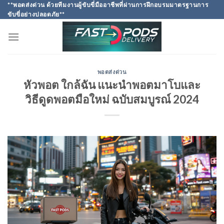
Skip
**พอตส่งด่วน ด้วยทีมงานผู้ขับขี่มืออาชีพที่ผ่านการฝึกอบรมมาตรฐานการ
ขับขี่อย่างปลอดภัย**
to
content
พอตส่งด่วน
หัวพอต ใกล้ฉัน แนะนำพอตมาโบและ
วิธีดูดพอตมือใหม่ ฉบับสมบูรณ์ 2024