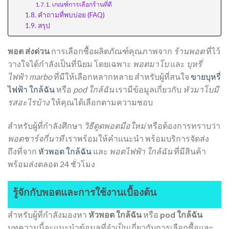
เกณฑ์การเลือกร้านที่ดี
คำถามที่พบบ่อย (FAQ)
สรุป
พอต ส่งด่วน
การเลือกซื้อผลิตภัณฑ์คุณภาพจาก
ร้านพอต
ที่ไว้
วางใจได้กำลังเป็นที่นิยม โดยเฉพาะ
พอตมาโบ
และ
บุหรี่
ไฟฟ้า marbo
ที่มีให้เลือกหลากหลาย สำหรับผู้ที่สนใจ
ขายบุหรี่
ไฟฟ้า ใกล้ฉัน
หรือ
pod ใกล้ฉัน
เรามีข้อมูลเกี่ยวกับ
หัวมาโบมี
รสอะไรบ้าง
ให้คุณได้เลือกตามความชอบ
สำหรับผู้ที่กำลังศึกษา
วิธีดูดพอตมือใหม่
หรือต้องการทราบว่า
พอตชาร์จกี่นาที
เราพร้อมให้คำแนะนำ พร้อมบริการจัดส่ง
ถึงที่จาก
หัวพอต ใกล้ฉัน
และ
พอตไฟฟ้า ใกล้ฉัน
ที่มีสินค้า
พร้อมส่งตลอด 24 ชั่วโมง
รู้จักกับพอตและการใช้งานเบื้องต้น
สำหรับผู้ที่กำลังมองหา
หัวพอต ใกล้ฉัน
หรือ
pod ใกล้ฉัน
บทความนี้จะแนะนำข้อมูลที่จำเป็นเกี่ยวกับการเลือกซื้อและ