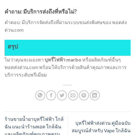
คำถาม: มีบริการส่งถึงที่หรือไม่?
คำตอบ: มีบริการจัดส่งถึงที่ผ่านระบบขนส่งพิเศษของ พอตส่ง
ด่วน.com
สรุป
ไม่ว่าคุณจะมองหา
บุหรี่ไฟฟ้า marbo
หรือผลิตภัณฑ์อื่นๆ
พอตส่งด่วน.com พร้อมให้บริการด้วยสินค้าคุณภาพและการ
บริการระดับพรีเมียม
ร้านขายน้ำยาบุหรี่ไฟฟ้า ใกล้
บุหรี่ไฟฟ้าส่งด่วน คู่มือฉบับ
ฉัน แนะนำร้านพอต ใกล้ฉัน
สมบูรณ์สำหรับ Vape ใกล้ฉัน
และผลิตภัณฑ์คุณภาพครบ