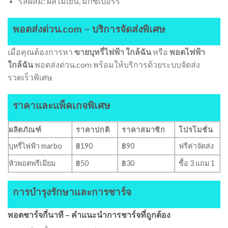
รสผสม: ผลไม้เย็น, มิกซ์เบอร์รี่
พอตส่งด่วน.com – บริการจัดส่งพิเศษ
เมื่อคุณต้องการหา
ขายบุหรี่ไฟฟ้า ใกล้ฉัน
หรือ
พอตไฟฟ้า
ใกล้ฉัน
พอตส่งด่วน.com พร้อมให้บริการด้วยระบบจัดส่ง
รวดเร็วพิเศษ
ราคาและแพ็คเกจพิเศษ
ผลิตภัณฑ์
ราคาปกติ
ราคาสมาชิก
โปรโมชั่น
บุหรี่ไฟฟ้า marbo
฿190
฿90
ฟรีค่าจัดส่ง
หัวพอตพรีเมียม
฿50
฿30
ซื้อ 3 แถม 1
การบำรุงรักษาและการชาร์จ
พอตชาร์จกี่นาที – คำแนะนำการชาร์จที่ถูกต้อง