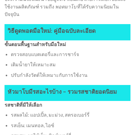
ใช้งานผลิตภัณฑ์ รวมถึง
พอตมาโบ
ที่ได้รับความนิยมใน
ปัจจุบัน
วิธีดูดพอตมือใหม่: คู่มือฉบับละเอียด
ขั้นตอนพื้นฐานสำหรับมือใหม่
ตรวจสอบแบตเตอรี่และการชาร์จ
เติมน้ำยาให้เหมาะสม
ปรับกำลังวัตต์ให้เหมาะกับการใช้งาน
หัวมาโบมีรสอะไรบ้าง – รวมรสชาติยอดนิยม
รสชาติที่มีให้เลือก
รสผลไม้: แอปเปิ้ล, มะม่วง, สตรอเบอร์รี่
รสเย็น: เมนทอล, ไอซ์