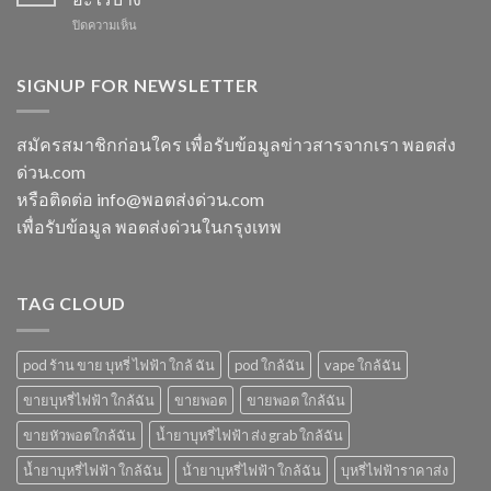
ทิ้ง
ร้าน
สตอ
บน
ปิดความเห็น
ส่ง
ขาย
กลิ่น
m
แกรป
พอต
หัว
switch
พอต
ใช้
พอ
พอต
SIGNUP FOR NEWSLETTER
ชาร์จ
แล้ว
ตมา
ใช้
กี่
ทิ้ง
โบ
แล้ว
นาที
ใกล้
ทิ้ง
vmc
สมัครสมาชิกก่อนใคร เพื่อรับข้อมูลข่าวสารจากเรา พอตส่ง
ฉัน
ice
5000
ด่วน.com
sparkling
puff
มา
ราคา
หรือติดต่อ info@พอตส่งด่วน.com
โบ
เพื่อรับข้อมูล พอตส่งด่วนในกรุงเทพ
มี
กลิ่น
อะไร
บ้าง
TAG CLOUD
pod ร้าน ขาย บุหรี่ ไฟฟ้า ใกล้ ฉัน
pod ใกล้ฉัน
vape ใกล้ฉัน
ขายบุหรี่ไฟฟ้า ใกล้ฉัน
ขายพอต
ขายพอต ใกล้ฉัน
ขายหัวพอตใกล้ฉัน
น้ำยาบุหรี่ไฟฟ้า ส่ง grab ใกล้ฉัน
น้ำยาบุหรี่ไฟฟ้า ใกล้ฉัน
น้ํายาบุหรี่ไฟฟ้า ใกล้ฉัน
บุหรี่ไฟฟ้าราคาส่ง