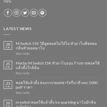
ก่อน
LATEST NEWS
M Switch 15K วิธีดูดพอตไม่ให้ไอ หัวมาโบพีชสตอ
28
ก.พ.
กลิ่นหัวพอตมาโบ
บน
ปิดความเห็น
M
Switch
Marbo M Switch 15K หัวมาโบองุ่น ร้านขายพอตใช้
25
15K
ก.พ.
แล้วทิ้งใกล้ฉัน
วิธี
บน
ปิดความเห็น
ดูด
Marbo
พอต
M
พอตใช้แล้วทิ้ง ส่งแกรป พอตชาร์จกี่นาที vmc 5000
ไม่
23
Switch
ให้
ก.พ.
puff ราคา
15K
ไอ
บน
ปิดความเห็น
หัว
หัว
พอต
มา
มา
ใช้
m switch พอตใช้แล้วทิ้ง ice sparkling มาโบมีกลิ่น
โบ
20
โบ
แล้ว
องุ่น
ก.พ.
อะไรบ้าง
พีช