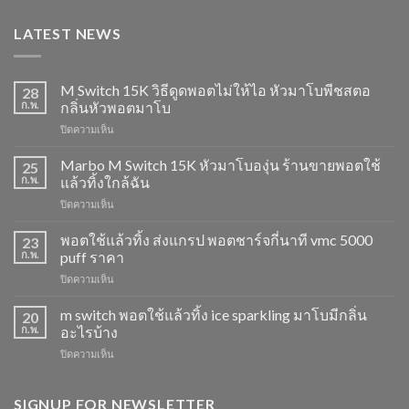
LATEST NEWS
M Switch 15K วิธีดูดพอตไม่ให้ไอ หัวมาโบพีชสตอ
28
ก.พ.
กลิ่นหัวพอตมาโบ
บน
ปิดความเห็น
M
Switch
Marbo M Switch 15K หัวมาโบองุ่น ร้านขายพอตใช้
25
15K
ก.พ.
แล้วทิ้งใกล้ฉัน
วิธี
บน
ปิดความเห็น
ดูด
Marbo
พอต
M
พอตใช้แล้วทิ้ง ส่งแกรป พอตชาร์จกี่นาที vmc 5000
ไม่
23
Switch
ให้
ก.พ.
puff ราคา
15K
ไอ
บน
ปิดความเห็น
หัว
หัว
พอต
มา
มา
ใช้
m switch พอตใช้แล้วทิ้ง ice sparkling มาโบมีกลิ่น
โบ
20
โบ
แล้ว
องุ่น
ก.พ.
อะไรบ้าง
พีช
ทิ้ง
ร้าน
สตอ
บน
ปิดความเห็น
ส่ง
ขาย
กลิ่น
m
แกรป
พอต
หัว
switch
พอต
ใช้
พอ
พอต
SIGNUP FOR NEWSLETTER
ชาร์จ
แล้ว
ตมา