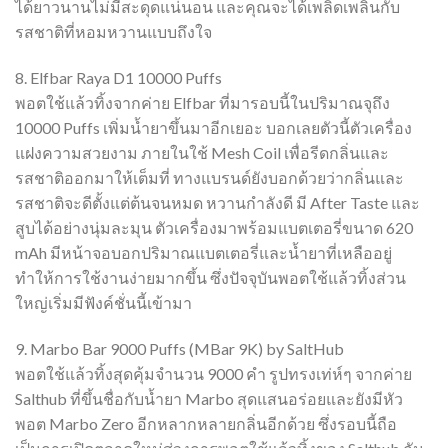
ได้ยาวนานไม่มีสะดุดแน่นอน และคุณจะได้เพลิดเพลินกับ
รสชาติที่หอมหวานแบบถึงใจ
8. Elfbar Raya D1 10000 Puffs
พอตใช้แล้วทิ้งจากค่าย Elfbar ที่มารอบนี้ในปริมาณจุถึง
10000 Puffs เพิ่มน้ำยาขึ้นมาอีกเยอะ บอกเลยตัวนี้ตัวเครื่อง
แฝงความสวยงาม ภายในใช้ Mesh Coil เพื่อรีดกลิ่นและ
รสชาติออกมาให้เต็มที่ ทางแบรนด์ยังบอกด้วยว่ากลิ่นและ
รสชาติจะดีตั้งแต่ต้นจนหมด หวานกำลังดี มี After Taste และ
สูบได้อย่างนุ่มละมุน ตัวเครื่องมาพร้อมแบตเตอรี่ขนาด 620
mAh มีหน้าจอบอกปริมาณแบตเตอรี่และน้ำยาที่เหลืออยู่
ทำให้การใช้งานง่ายมากขึ้น ซึ่งปัจจุบันพอตใช้แล้วทิ้งส่วน
ใหญ่เริ่มมีฟังค์ชั่นนี้เข้ามา
9. Marbo Bar 9000 Puffs (MBar 9K) by SaltHub
พอตใช้แล้วทิ้งสุดคุ้มจำนวน 9000 คำ รูปทรงเท่ห์ๆ จากค่าย
Salthub ที่ขึ้นชื่อกับน้ำยา Marbo สุดแสนอร่อยและยังมีหัว
พอต Marbo Zero อีกหลากหลายกลิ่นอีกด้วย ซึ่งรอบนี้ถือ