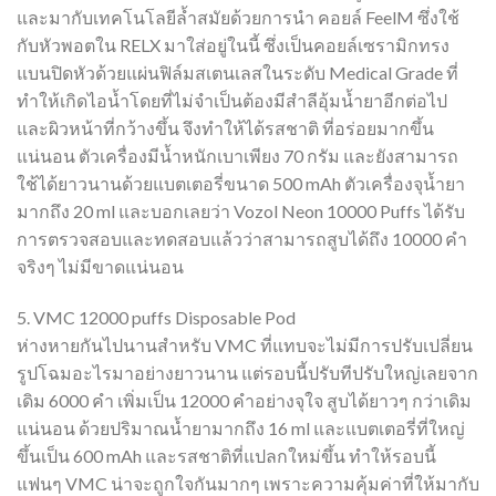
และมากับเทคโนโลยีล้ำสมัยด้วยการนำ คอยล์ FeelM ซึ่งใช้
กับหัวพอตใน RELX มาใส่อยู่ในนี้ ซึ่งเป็นคอยล์เซรามิกทรง
แบนปิดหัวด้วยแผ่นฟิล์มสเตนเลสในระดับ Medical Grade ที่
ทำให้เกิดไอน้ำโดยที่ไม่จำเป็นต้องมีสำลีอุ้มน้ำยาอีกต่อไป
และผิวหน้าที่กว้างขึ้น จึงทำให้ได้รสชาติ ที่อร่อยมากขึ้น
แน่นอน ตัวเครื่องมีน้ำหนักเบาเพียง 70 กรัม และยังสามารถ
ใช้ได้ยาวนานด้วยแบตเตอรี่ขนาด 500 mAh ตัวเครื่องจุน้ำยา
มากถึง 20 ml และบอกเลยว่า Vozol Neon 10000 Puffs ได้รับ
การตรวจสอบและทดสอบแล้วว่าสามารถสูบได้ถึง 10000 คำ
จริงๆ ไม่มีขาดแน่นอน
5. VMC 12000 puffs Disposable Pod
ห่างหายกันไปนานสำหรับ VMC ที่แทบจะไม่มีการปรับเปลี่ยน
รูปโฉมอะไรมาอย่างยาวนาน แต่รอบนี้ปรับทีปรับใหญ่เลยจาก
เดิม 6000 คำ เพิ่มเป็น 12000 คำอย่างจุใจ สูบได้ยาวๆ กว่าเดิม
แน่นอน ด้วยปริมาณน้ำยามากถึง 16 ml และแบตเตอรี่ที่ใหญ่
ขึ้นเป็น 600 mAh และรสชาติที่แปลกใหม่ขึ้น ทำให้รอบนี้
แฟนๆ VMC น่าจะถูกใจกันมากๆ เพราะความคุ้มค่าที่ให้มากับ