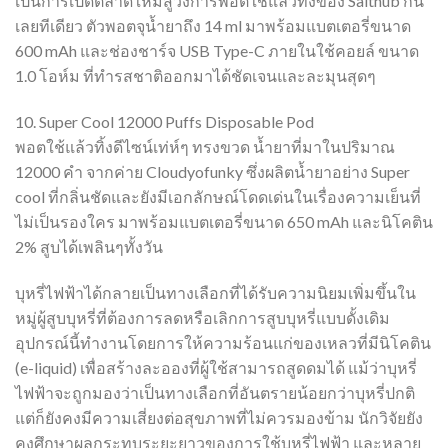
เป็นการเปิดตลาดใหม่สู่วงการพอตใช้แล้วทิ้งของ Salthub กัน
เลยทีเดียว ตัวพอตจุน้ำยาถึง 14 ml มาพร้อมแบตเตอรี่ขนาด
600 mAh และช่องชาร์จ USB Type-C ภายในใช้คอยล์ ขนาด
1.0 โอห์ม ที่ทำรสชาติออกมาได้ชัดเจนและละมุนสุดๆ
10. Super Cool 12000 Puffs Disposable Pod
พอตใช้แล้วทิ้งดีไซน์เท่ห์ๆ ทรงขวด น้ำยาที่มาในปริมาณ
12000 คำ จากค่าย Cloudyofunky ซึ่งผลิตน้ำยาอย่าง Super
cool ที่กลิ่นชัดและยังมีเอกลักษณ์โดดเด่นในเรื่องความเย็นที่
ไม่เป็นรองใคร มาพร้อมแบตเตอรี่ขนาด 650 mAh และนิโคติน
2% สูบได้เพลินๆทั้งวัน
บุหรี่ไฟฟ้าได้กลายเป็นทางเลือกที่ได้รับความนิยมเพิ่มขึ้นใน
หมู่ผู้สูบบุหรี่ที่ต้องการลดหรือเลิกการสูบบุหรี่แบบดั้งเดิม
อุปกรณ์นี้ทำงานโดยการให้ความร้อนแก่ของเหลวที่มีนิโคติน
(e-liquid) เพื่อสร้างละอองที่ผู้ใช้สามารถสูดดมได้ แม้ว่าบุหรี่
ไฟฟ้าจะถูกมองว่าเป็นทางเลือกที่อันตรายน้อยกว่าบุหรี่ปกติ
แต่ก็ยังคงมีความเสี่ยงต่อสุขภาพที่ไม่ควรมองข้าม นักวิจัยยัง
คงศึกษาผลกระทบระยะยาวของการใช้บุหรี่ไฟฟ้า และหลาย