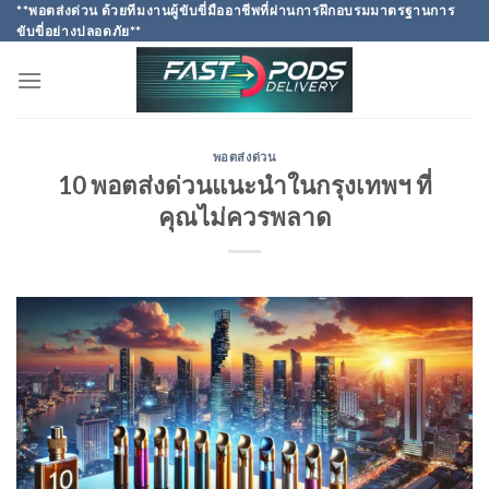
Skip
**พอตส่งด่วน ด้วยทีมงานผู้ขับขี่มืออาชีพที่ผ่านการฝึกอบรมมาตรฐานการ
ขับขี่อย่างปลอดภัย**
to
content
พอตส่งด่วน
10 พอตส่งด่วนแนะนําในกรุงเทพฯ ที่
คุณไม่ควรพลาด