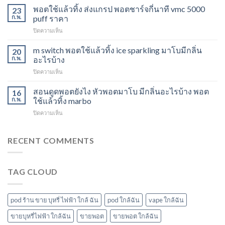
M
พอตใช้แล้วทิ้ง ส่งแกรป พอตชาร์จกี่นาที vmc 5000
ไม่
23
Switch
ให้
ก.พ.
puff ราคา
15K
ไอ
บน
ปิดความเห็น
หัว
หัว
พอต
มา
มา
ใช้
m switch พอตใช้แล้วทิ้ง ice sparkling มาโบมีกลิ่น
โบ
20
โบ
แล้ว
องุ่น
ก.พ.
อะไรบ้าง
พีช
ทิ้ง
ร้าน
สตอ
บน
ปิดความเห็น
ส่ง
ขาย
กลิ่น
m
แกรป
พอต
หัว
switch
สอนดูดพอตยังไง หัวพอตมาโบ มีกลิ่นอะไรบ้าง พอต
พอต
16
ใช้
พอ
พอต
ชาร์จ
ก.พ.
ใช้แล้วทิ้ง marbo
แล้ว
ตมา
ใช้
กี่
ทิ้ง
โบ
บน
ปิดความเห็น
แล้ว
นาที
ใกล้
สอน
ทิ้ง
vmc
ฉัน
ดูด
ice
5000
พอ
RECENT COMMENTS
sparkling
puff
ต
มา
ราคา
ยัง
โบ
ไง
มี
TAG CLOUD
หัว
กลิ่น
พอ
อะไร
ตมา
บ้าง
โบ
pod ร้าน ขาย บุหรี่ ไฟฟ้า ใกล้ ฉัน
pod ใกล้ฉัน
vape ใกล้ฉัน
มี
กลิ่น
ขายบุหรี่ไฟฟ้า ใกล้ฉัน
ขายพอต
ขายพอต ใกล้ฉัน
อะไร