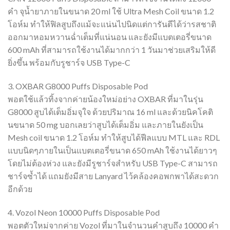
คำ จุน้ำยาภายในขนาด 20 ml ใช้ Ultra Mesh Coil ขนาด 1.2
โอห์ม ทำให้ฟิลสูบถึงแม้จะแน่นไปนิดแต่การันตีได้ว่ารสชาติ
ออกมาหอมหวานฉ่ำเต็มที่แน่นอน และยังมีแบตเตอรี่ขนาด
600 mAh ที่สามารถใช้งานได้มากกว่า 1 วันมาช่วยเสริมให้ดี
ยิ่งขึ้น พร้อมกับรูชาร์จ USB Type-C
3. OXBAR G8000 Puffs Disposable Pod
พอตใช้แล้วทิ้งจากค่ายน้องใหม่อย่าง OXBAR ที่มาในรุ่น
G8000 สูบได้เต็มอิ่มจุใจ ด้วยปริมาณ 16 ml และด้วยนิคโคติ
นขนาด 50 mg บอกเลยว่าสูบได้เต็มอิ่ม และภายในยังเป็น
Mesh coil ขนาด 1.2 โอห์ม ทำให้สูบได้ฟีลแบบ MTL และ RDL
แบบนิดๆภายในเป็นแบตเตอรี่ขนาด 650 mAh ใช้งานได้ยาวๆ
โดยไม่ต้องห่วง และยังมีรูชาร์จสำหรับ USB Type-C สามารถ
ชาร์จซ้ำได้ แถมยังมีสาย Lanyard ไว้คล้องคอพกพาได้สะดวก
อีกด้วย
4. Vozol Neon 10000 Puffs Disposable Pod
พอตตัวใหม่จากค่าย Vozol ที่มาในจำนวนคำสูบถึง 10000 คำ