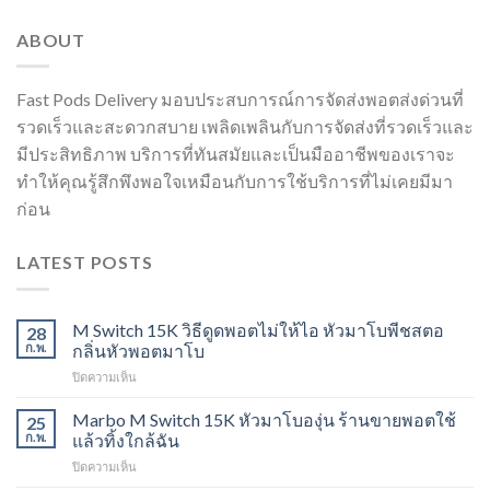
ABOUT
Fast Pods Delivery มอบประสบการณ์การจัดส่งพอตส่งด่วนที่
รวดเร็วและสะดวกสบาย เพลิดเพลินกับการจัดส่งที่รวดเร็วและ
มีประสิทธิภาพ บริการที่ทันสมัยและเป็นมืออาชีพของเราจะ
ทำให้คุณรู้สึกพึงพอใจเหมือนกับการใช้บริการที่ไม่เคยมีมา
ก่อน
LATEST POSTS
M Switch 15K วิธีดูดพอตไม่ให้ไอ หัวมาโบพีชสตอ
28
ก.พ.
กลิ่นหัวพอตมาโบ
บน
ปิดความเห็น
M
Switch
Marbo M Switch 15K หัวมาโบองุ่น ร้านขายพอตใช้
25
15K
ก.พ.
แล้วทิ้งใกล้ฉัน
วิธี
บน
ปิดความเห็น
ดูด
Marbo
พอต