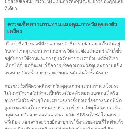
ข้อสงสัยเลยนะ เพราะนี่จะเป็นการลงทุนระยะยาวของคุณเลย
ทีเดียว
ตรวจเช็คความทนทานและคุณภาพวัสดุของตัว
เครื่อง
เมื่อเราซื้อสิ่งของที่มีราคาแพงสักชิ้น เราย่อมอยากให้มันอยู่
กับเรานานๆ และทนทานต่อการใช้งาน ซึ่งแน่นอนว่ามันก็ขึ้น
อยู่กับการใช้งานและการดูแลรักษาของเราด้วย แต่สิ่งที่เรา
เลือกได้ตั้งแต่ต้นเลย ก็คือการเช็คคุณภาพวัสดุและความแข็ง
แรงของตัวเครื่องอย่างละเอียดก่อนตัดสินใจซื้อนั่นเอง
พอทมาโบ
ที่ดีควรผลิตจากวัสดุคุณภาพสูง ทนทาน แข็งแรง
ไม่แตกหักง่าย ไม่ว่าจะเป็นตัวเครื่อง หัวพอต แบตเตอรี่ หรือ
อุปกรณ์เสริมต่างๆ โดยเฉพาะอย่างยิ่งตัวเครื่องภายนอกที่มัก
ถูกกระแทกหรือตกหล่นบ่อยๆ ควรทำจากวัสดุที่ทนทาน เช่น
อลูมิเนียมอัลลอย สแตนเลส พลาสติก ABS หรือซิลิโคนเกรด
พรีเมี่ยม นอกจากจะช่วยยืดอายุการใช้งานของ
บุหรี่ไฟฟ้า
แล้ว
ยังช่วยป้องกันความเสียหายต่ออุปกรณ์ภายในเวลาที่เกิด