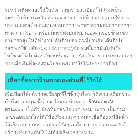
ระหว่างที่ทดลองใช้ให้สังเกตทุกรายละเอียด ไม่ว่าจะเป็น
รสชาติ ปริมาณควัน ความง่ายต่อการใช้งาน อายุการใช้งาน
ของแบตเตอรี่ ความทนทานต่อการพกพา ความสะดวกต่อการ
ทำความสะอาด หรือแม้กระทั่งปฏิกิริยาของคนรอบข้าง เช่น
สามารถสูบในที่ทำงานได้หรือเปล่า คนที่บ้านรับได้หรือไม่
ฯลฯ พอใช้ไปสักระยะแล้วเราจะรู้ชัดเจนขึ้นว่ามันใช่หรือ
ไม่ใช่ จะได้ไม่ต้องเสียเงินซื้อแล้วมานั่งเสียดาย และเห็นคุณค่า
ของเม็ดเงินที่จะลงทุนไปกับ
พอทมาโบ
ในระยะยาวด้วย
เลือกซื้อจาก
ร้านพอต ส่งด่วน
ที่ไว้ใจได้
เมื่อเลือกได้แล้วว่าจะซื้อ
บุหรี่ไฟฟ้า
รุ่นไหน ก็ถึงเวลาเลือกร้าน
ค้าที่จะอุดหนุน ซึ่งถ้าจะให้แนะนำ ผมว่า
ร้านพอต ส่ง
ด่วน.com
เป็นตัวเลือกที่น่าสนใจมากเลยนะ เพราะเป็น
ร้าน
ขายพอต
ออนไลน์ที่มีชื่อเสียงและความน่าเชื่อถือสูง มีสินค้า
ให้เลือกหลากหลายแบรนด์ดัง รวมถึง
marbo
ด้วย แถมยังมี
บริการส่งด่วนทันใจ ไม่ต้องเสียเวลารอนาน