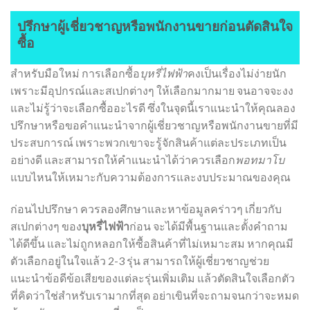
ปรึกษาผู้เชี่ยวชาญหรือพนักงานขายก่อนตัดสินใจ
ซื้อ
สำหรับมือใหม่ การเลือกซื้อ
บุหรี่ไฟฟ้า
คงเป็นเรื่องไม่ง่ายนัก
เพราะมีอุปกรณ์และสเปกต่างๆ ให้เลือกมากมาย จนอาจจะงง
และไม่รู้ว่าจะเลือกซื้ออะไรดี ซึ่งในจุดนี้เราแนะนำให้คุณลอง
ปรึกษาหรือขอคำแนะนำจากผู้เชี่ยวชาญหรือพนักงานขายที่มี
ประสบการณ์ เพราะพวกเขาจะรู้จักสินค้าแต่ละประเภทเป็น
อย่างดี และสามารถให้คำแนะนำได้ว่าควรเลือก
พอทมาโบ
แบบไหนให้เหมาะกับความต้องการและงบประมาณของคุณ
ก่อนไปปรึกษา ควรลองศึกษาและหาข้อมูลคร่าวๆ เกี่ยวกับ
สเปกต่างๆ ของ
บุหรี่ไฟฟ้า
ก่อน จะได้มีพื้นฐานและตั้งคำถาม
ได้ดีขึ้น และไม่ถูกหลอกให้ซื้อสินค้าที่ไม่เหมาะสม หากคุณมี
ตัวเลือกอยู่ในใจแล้ว 2-3 รุ่น สามารถให้ผู้เชี่ยวชาญช่วย
แนะนำข้อดีข้อเสียของแต่ละรุ่นเพิ่มเติม แล้วตัดสินใจเลือกตัว
ที่คิดว่าใช่สำหรับเรามากที่สุด อย่าเขินที่จะถามจนกว่าจะหมด