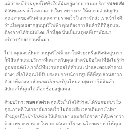
แม้ว่าจะมี
ร้านบุหรี่ไฟฟ้าใกล้ฉัน
อยู่มากมาย แต่บริการ
พอต ส่ง
ด่วน
ของเราก็โดดเด่นกว่าใคร เพราะเราให้ความสำคัญกับ
คุณภาพของสินค้าและความรวดเร็วในการจัดส่ง เราเข้าใจดี
ว่าเมื่อคุณอยากสูบบุหรี่ไฟฟ้า คุณต้องการสินค้าที่ดีที่สุดและ
ต้องการได้รับมันโดยเร็วที่สุด นั่นเป็นเหตุผลที่เราพัฒนา
บริการจัดส่งด่วนขึ้นมา
ไม่ว่าคุณจะเป็นสาวกบุหรี่ไฟฟ้ามาโบตัวยงหรือเพิ่งหัดสูบ เรา
ก็มีสินค้าและบริการที่เหมาะกับคุณ สำหรับมือใหม่ที่ยังไม่รู้ว่า
ดูดพอตยังไง
เราก็มีทีมงานคอยให้คำแนะนำและตอบคำถาม
ต่างๆ เพื่อให้คุณได้รับประสบการณ์การสูบที่ดีที่สุด ส่วนสาวก
ตัวยงที่มองหา
หัวพอต มิกเบอรี่
รุ่นใหม่ล่าสุด เราก็มีสินค้า
อัปเดตให้คุณได้เลือกช้อปอยู่เสมอ
ด้วยบริการ
พอต ส่งด่วน
คุณจึงมั่นใจได้ว่าจะได้รับ
พอทมาโบ
คุณภาพดีในเวลาอันรวดเร็ว ไม่ต้องเสียเวลาเดินทางไปหา
ร้านบุหรี่ไฟฟ้าใกล้ฉัน
ให้เสียเวลา แถมยังได้ราคาที่คุ้มค่ากว่า
ด้วย เพราะเราขายในราคาส่งจากโรงงานโดยตรง ทำให้คุณ