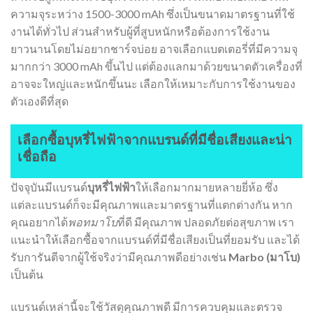
ความจุระหว่าง 1500-3000 mAh ซึ่งเป็นขนาดมาตรฐานที่ใช้
งานได้ทั่วไป ส่วนสำหรับผู้ที่สูบหนักหรือต้องการใช้งาน
ยาวนานโดยไม่อยากชาร์จบ่อย อาจเลือกแบตเตอรี่ที่มีความจุ
มากกว่า 3000 mAh ขึ้นไป แต่ต้องแลกมาด้วยขนาดตัวเครื่องที่
อาจจะใหญ่และหนักขึ้นนะ เลือกให้เหมาะกับการใช้งานของ
ตัวเองดีที่สุด
เลือกซื้อ
บุหรี่ไฟฟ้า
จากแบรนด์ที่มีชื่อเสียงและน่า
เชื่อถือ
ปัจจุบันมีแบรนด์
บุหรี่ไฟฟ้า
ให้เลือกมากมายหลายยี่ห้อ ซึ่ง
แต่ละแบรนด์ก็จะมีคุณภาพและมาตรฐานที่แตกต่างกัน หาก
คุณอยากได้
พอทมาโบ
ที่ดี มีคุณภาพ ปลอดภัยต่อสุขภาพ เรา
แนะนำให้เลือกซื้อจากแบรนด์ที่มีชื่อเสียงเป็นที่ยอมรับ และได้
รับการันตีจากผู้ใช้จริงว่ามีคุณภาพดีอย่างเช่น
Marbo (มาโบ)
เป็นต้น
แบรนด์เหล่านี้จะใช้วัสดุคุณภาพดี มีการควบคุมและตรวจ