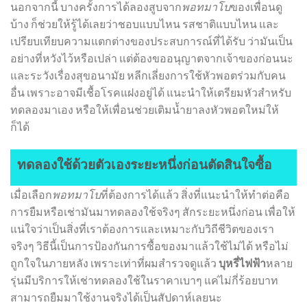
นอกจากนี้ บางครั้งการได้ลองสูบจาก
พอทมาโบ
ของเพื่อนดู
บ้าง ก็ช่วยให้รู้ได้เลยว่าชอบแบบไหน รสชาติแบบไหน และ
เปรียบเทียบความแตกต่างของประสบการณ์ที่ได้รับ ว่ามันเป็น
อย่างที่หวังไว้หรือเปล่า แต่ต้องขออนุญาตจากเจ้าของก่อนนะ
และระวังเรื่องสุขอนามัย หลีกเลี่ยงการใช้หัวพอตร่วมกับคน
อื่น เพราะอาจมีเชื้อโรคแฝงอยู่ได้ แนะนำให้เตรียมหัวสำหรับ
ทดลองมาเอง หรือให้เพื่อนช่วยเติมน้ำยาลงหัวพอตใหม่ให้
ก็ได้
ทดลองใช้ด้วยตัวเองระยะหนึ่งก่อนตัดสินใจซื้อ
เมื่อเลือก
พอทมาโบ
ที่ต้องการได้แล้ว สิ่งที่แนะนำให้ทำต่อคือ
การยืมหรือเช่ามันมาทดลองใช้จริงๆ สักระยะหนึ่งก่อน เพื่อให้
แน่ใจว่าเป็นสิ่งที่เราต้องการและเหมาะกับวิถีชีวิตของเรา
จริงๆ วิธีนี้เป็นการป้องกันการซื้อของมาแล้วใช้ไม่ได้ หรือไม่
ถูกใจในภายหลัง เพราะเท่าที่ผมสำรวจดูแล้ว
บุหรี่ไฟฟ้า
หลาย
รุ่นมีบริการให้เช่าทดลองใช้ในราคาเบาๆ แค่ไม่กี่ร้อยบาท
สามารถยืมมาใช้งานจริงได้เป็นสัปดาห์เลยนะ