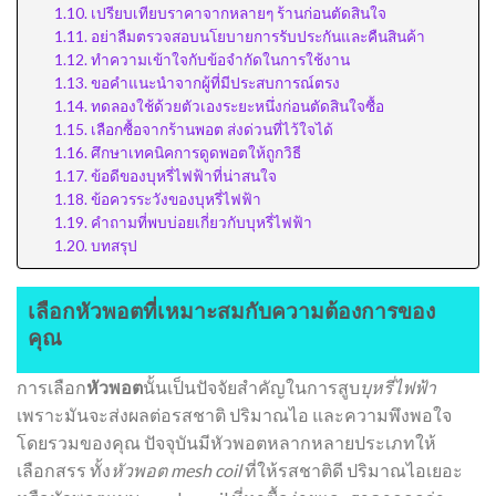
เปรียบเทียบราคาจากหลายๆ ร้านก่อนตัดสินใจ
อย่าลืมตรวจสอบนโยบายการรับประกันและคืนสินค้า
ทำความเข้าใจกับข้อจำกัดในการใช้งาน
ขอคำแนะนำจากผู้ที่มีประสบการณ์ตรง
ทดลองใช้ด้วยตัวเองระยะหนึ่งก่อนตัดสินใจซื้อ
เลือกซื้อจากร้านพอต ส่งด่วนที่ไว้ใจได้
ศึกษาเทคนิคการดูดพอตให้ถูกวิธี
ข้อดีของบุหรี่ไฟฟ้าที่น่าสนใจ
ข้อควรระวังของบุหรี่ไฟฟ้า
คำถามที่พบบ่อยเกี่ยวกับบุหรี่ไฟฟ้า
บทสรุป
เลือก
หัวพอต
ที่เหมาะสมกับความต้องการของ
คุณ
การเลือก
หัวพอต
นั้นเป็นปัจจัยสำคัญในการสูบ
บุหรี่ไฟฟ้า
เพราะมันจะส่งผลต่อรสชาติ ปริมาณไอ และความพึงพอใจ
โดยรวมของคุณ ปัจจุบันมีหัวพอตหลากหลายประเภทให้
เลือกสรร ทั้ง
หัวพอต mesh coil
ที่ให้รสชาติดี ปริมาณไอเยอะ