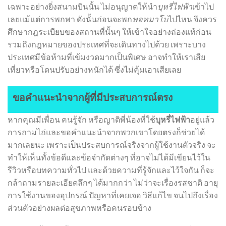
เฉพาะอย่างยิ่งสนามบินนั้น ไม่อนุญาตให้นำ
บุหรี่ไฟฟ้า
เข้าไป
เลยแม้แต่การพกพา ดังนั้นก่อนจะพก
พอทมาโบ
ไปไหน จึงควร
ศึกษากฎระเบียบของสถานที่นั้นๆ ให้เข้าใจอย่างถ่องแท้ก่อน
รวมถึงกฎหมายของประเทศที่จะเดินทางไปด้วย เพราะบาง
ประเทศมีข้อห้ามที่เข้มงวดมากเป็นพิเศษ อาจทำให้เราเสีย
เที่ยวหรือโดนปรับอย่างหนักได้ ซึ่งไม่คุ้มเอาเสียเลย
ขอคำแนะนำจากผู้ที่มีประสบการณ์ตรง
หากคุณมีเพื่อน คนรู้จัก หรือญาติพี่น้องที่ใช้
บุหรี่ไฟฟ้า
อยู่แล้ว
การถามไถ่และขอคำแนะนำจากพวกเขาโดยตรงก็ช่วยได้
มากเลยนะ เพราะเป็นประสบการณ์จริงจากผู้ใช้งานตัวจริง จะ
ทำให้เห็นทั้งข้อดีและข้อจำกัดต่างๆ ที่อาจไม่ได้มีเขียนไว้ใน
รีวิวหรือบทความทั่วไป และด้วยความที่รู้จักและไว้ใจกัน ก็จะ
กล้าถามรายละเอียดลึกๆ ได้มากกว่า ไม่ว่าจะเรื่องรสชาติ อายุ
การใช้งานของอุปกรณ์ ปัญหาที่เคยเจอ วิธีแก้ไข จนไปถึงเรื่อง
ส่วนตัวอย่างผลต่อสุขภาพหรือคนรอบข้าง