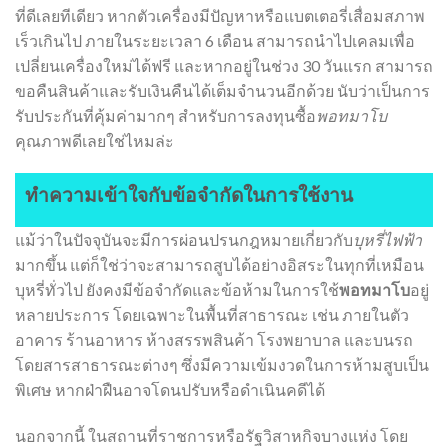
ที่ดีเลยทีเดียว หากตัวเครื่องมีปัญหาหรือแบตเตอรี่เสื่อมสภาพ
เร็วเกินไป ภายในระยะเวลา 6 เดือน สามารถนำไปเคลมเพื่อ
เปลี่ยนเครื่องใหม่ได้ฟรี และหากอยู่ในช่วง 30 วันแรก สามารถ
ขอคืนสินค้าและรับเงินคืนได้เต็มจำนวนอีกด้วย นับว่าเป็นการ
รับประกันที่คุ้มค่ามากๆ สำหรับการลงทุนซื้อ
พอทมาโบ
คุณภาพดีเลยใช่ไหมล่ะ
ทำความเข้าใจกับข้อจำกัดในการใช้งาน
แม้ว่าในปัจจุบันจะมีการผ่อนปรนกฎหมายเกี่ยวกับ
บุหรี่ไฟฟ้า
มากขึ้น แต่ก็ใช่ว่าจะสามารถสูบได้อย่างอิสระในทุกที่เหมือน
บุหรี่ทั่วไป ยังคงมีข้อจำกัดและข้อห้ามในการใช้
พอทมาโบ
อยู่
หลายประการ โดยเฉพาะในพื้นที่สาธารณะ เช่น ภายในตัว
อาคาร ร้านอาหาร ห้างสรรพสินค้า โรงพยาบาล และบนรถ
โดยสารสาธารณะต่างๆ ซึ่งมีความเข้มงวดในการห้ามสูบเป็น
พิเศษ หากฝ่าฝืนอาจโดนปรับหรือดำเนินคดีได้
นอกจากนี้ ในสถานที่ราชการหรือรัฐวิสาหกิจบางแห่ง โดย