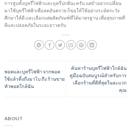
การสูบทั้งบุหรี่ไฟฟ้าและบุหรี่ปกตินะครับ แต่ถ้าอยากเปลี่ยน
มาใช้บุหรี่ไฟฟ้าเพื่อลดอันตราย ก็ขอให้ใช้อย่างระมัดระวัง
ศึกษาให้ดี และเลือกแต่ผลิตภัณฑ์ที่ได้มาตรฐาน เพื่อสุขภาพที่
ดีและปลอดภัยในระยะยาวครับ
ค้นหาร้านบุหรี่ไฟฟ้าใกล้ฉัน
พอตและบุหรี่ไฟฟ้า จากพอต
คู่มือฉบับสมบูรณ์สำหรับการ
ใช้แล้วทิ้งถึงมาโบ ถึง ร้านขาย
เลือกร้านที่ดีที่สุดในละแวก
หัวพอตใกล้ฉัน
คุณ
ABOUT