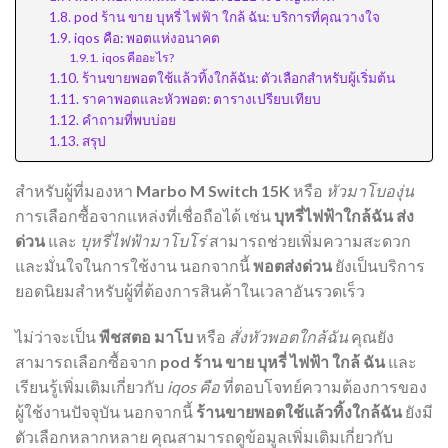
pod ร้าน ขาย บุหรี่ ไฟฟ้า ใกล้ ฉัน: บริการที่คุณวางใจ
iqos คือ: พอตแห่งอนาคต
iqos คืออะไร?
ร้านขายพอตใช้แล้วทิ้งใกล้ฉัน: ตัวเลือกสำหรับผู้เริ่มต้น
ราคาพอตและหัวพอต: ตารางเปรียบเทียบ
คำถามที่พบบ่อย
สรุป
สำหรับผู้ที่มองหา
Marbo M Switch 15K
หรือ
หัวมาโบองุ่น
การเลือกซื้อจากแหล่งที่เชื่อถือได้ เช่น
บุหรี่ไฟฟ้าใกล้ฉัน ส่ง
ด่วน
และ
บุหรี่ไฟฟ้ามาโบโร่
สามารถช่วยเพิ่มความสะดวก
และมั่นใจในการใช้งาน นอกจากนี้
พอตส่งด่วน
ยังเป็นบริการ
ยอดนิยมสำหรับผู้ที่ต้องการสินค้าในเวลาอันรวดเร็ว
ไม่ว่าจะเป็น
พีชสตอ มาโบ
หรือ
สั่งหัวพอตใกล้ฉัน
คุณยัง
สามารถเลือกซื้อจาก
pod ร้าน ขาย บุหรี่ ไฟฟ้า ใกล้ ฉัน
และ
เรียนรู้เพิ่มเติมเกี่ยวกับ
iqos คือ
ที่ตอบโจทย์ความต้องการของ
ผู้ใช้งานปัจจุบัน นอกจากนี้
ร้านขายพอตใช้แล้วทิ้งใกล้ฉัน
ยังมี
ตัวเลือกหลากหลาย คุณสามารถดูข้อมูลเพิ่มเติมเกี่ยวกับ