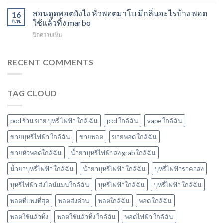
m
แกรป
พอต
หัว
switch
สอนดูดพอตยังไง หัวพอตมาโบ มีกลิ่นอะไรบ้าง พอต
พอต
16
ใช้
พอ
พอต
ชาร์จ
ก.พ.
ใช้แล้วทิ้ง marbo
แล้ว
ตมา
ใช้
กี่
ทิ้ง
โบ
บน
ปิดความเห็น
แล้ว
นาที
ใกล้
สอน
ทิ้ง
vmc
ฉัน
ดูด
ice
5000
พอ
RECENT COMMENTS
sparkling
puff
ต
มา
ราคา
ยัง
โบ
ไง
มี
TAG CLOUD
หัว
กลิ่น
พอ
อะไร
ตมา
บ้าง
โบ
pod ร้าน ขาย บุหรี่ ไฟฟ้า ใกล้ ฉัน
pod ใกล้ฉัน
vape ใกล้ฉัน
มี
กลิ่น
ขายบุหรี่ไฟฟ้า ใกล้ฉัน
ขายพอต
ขายพอต ใกล้ฉัน
อะไร
ขายหัวพอตใกล้ฉัน
น้ำยาบุหรี่ไฟฟ้า ส่ง grab ใกล้ฉัน
บ้าง
พอต
น้ำยาบุหรี่ไฟฟ้า ใกล้ฉัน
น้ํายาบุหรี่ไฟฟ้า ใกล้ฉัน
บุหรี่ไฟฟ้าราคาส่ง
ใช้
แล้ว
บุหรี่ไฟฟ้า ส่งไลน์แมนใกล้ฉัน
บุหรี่ไฟฟ้าใกล้ฉัน
บุหรี่ไฟฟ้า ใกล้ฉัน
ทิ้ง
marbo
พอตที่แพงที่สุด
พอตส่งด่วน
พอตใกล้ฉัน
พอต ใกล้ฉัน
พอตใช้แล้วทิ้ง
พอตใช้แล้วทิ้ง ใกล้ฉัน
พอตไฟฟ้า ใกล้ฉัน