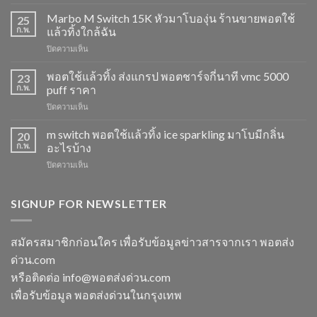
M
Switch
Marbo M Switch 15K หัวมาโบองุ่น ร้านขายพอตใช้
25
15K
ก.พ.
แล้วทิ้งใกล้ฉัน
วิธี
บน
ปิดความเห็น
ดูด
Marbo
พอต
M
พอตใช้แล้วทิ้ง ส่งแกรป พอตชาร์จกี่นาที vmc 5000
ไม่
23
Switch
ให้
ก.พ.
puff ราคา
15K
ไอ
บน
ปิดความเห็น
หัว
หัว
พอต
มา
มา
ใช้
m switch พอตใช้แล้วทิ้ง ice sparkling มาโบมีกลิ่น
โบ
20
โบ
แล้ว
องุ่น
ก.พ.
อะไรบ้าง
พีช
ทิ้ง
ร้าน
สตอ
บน
ปิดความเห็น
ส่ง
ขาย
กลิ่น
m
แกรป
พอต
หัว
switch
พอต
ใช้
พอ
พอต
SIGNUP FOR NEWSLETTER
ชาร์จ
แล้ว
ตมา
ใช้
กี่
ทิ้ง
โบ
แล้ว
นาที
ใกล้
ทิ้ง
vmc
สมัครสมาชิกก่อนใคร เพื่อรับข้อมูลข่าวสารจากเรา พอตส่ง
ฉัน
ice
5000
ด่วน.com
sparkling
puff
มา
ราคา
หรือติดต่อ info@พอตส่งด่วน.com
โบ
เพื่อรับข้อมูล พอตส่งด่วนในกรุงเทพ
มี
กลิ่น