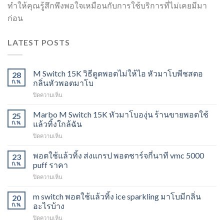
ทำให้คุณรู้สึกพึงพอใจเหมือนกับการใช้บริการที่ไม่เคยมีมา
ก่อน
LATEST POSTS
M Switch 15K วิธีดูดพอตไม่ให้ไอ หัวมาโบพีชสตอ
28
ก.พ.
กลิ่นหัวพอตมาโบ
บน
ปิดความเห็น
M
Switch
Marbo M Switch 15K หัวมาโบองุ่น ร้านขายพอตใช้
25
15K
ก.พ.
แล้วทิ้งใกล้ฉัน
วิธี
บน
ปิดความเห็น
ดูด
Marbo
พอต
M
พอตใช้แล้วทิ้ง ส่งแกรป พอตชาร์จกี่นาที vmc 5000
ไม่
23
Switch
ให้
ก.พ.
puff ราคา
15K
ไอ
บน
ปิดความเห็น
หัว
หัว
พอต
มา
มา
ใช้
m switch พอตใช้แล้วทิ้ง ice sparkling มาโบมีกลิ่น
โบ
20
โบ
แล้ว
องุ่น
ก.พ.
อะไรบ้าง
พีช
ทิ้ง
ร้าน
สตอ
บน
ปิดความเห็น
ส่ง
ขาย
กลิ่น