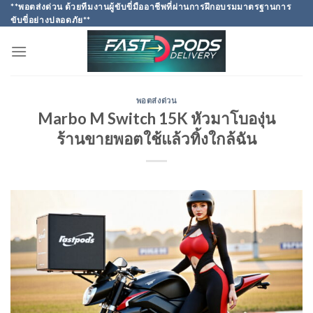
Skip
**พอตส่งด่วน ด้วยทีมงานผู้ขับขี่มืออาชีพที่ผ่านการฝึกอบรมมาตรฐานการ
ขับขี่อย่างปลอดภัย**
to
content
พอตส่งด่วน
Marbo M Switch 15K หัวมาโบองุ่น
ร้านขายพอตใช้แล้วทิ้งใกล้ฉัน