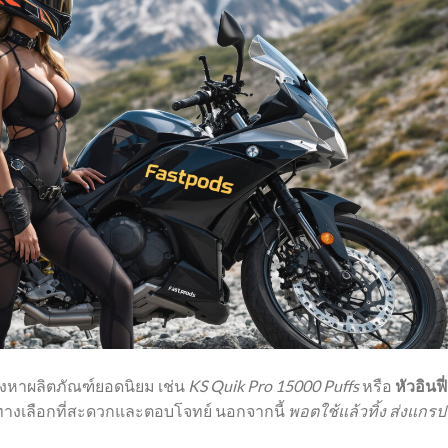
หาผลิตภัณฑ์ยอดนิยม เช่น
KS Quik Pro 15000 Puffs
หรือ
หัวอินฟี่
ทางเลือกที่สะดวกและตอบโจทย์ นอกจากนี้
พอตใช้แล้วทิ้ง ส่งแกรป