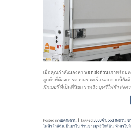
เมื่อคุณกำลังมองหา
พอต ส่งด่วน
เราพร้อมต
ลูกค้าที่ต้องการความรวดเร็ว นอกจากนี้ยังม
มิกเบอรี่
ที่เป็นที่นิยม รวมถึง
บุหรี่ไฟฟ้า ส่งด่
Posted in
พอตส่งด่วน
|
Tagged
5000คำ
,
pod ส่งด่วน
,
ขา
ไฟฟ้า ใกล้ฉัน
,
มิ้นมาโบ
,
ร้านขายบุหรี่ ใกล้ฉัน
,
หัวมาโบมิ