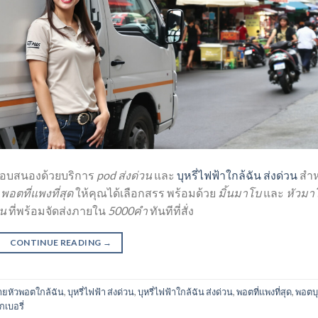
อบสนองด้วยบริการ
pod ส่งด่วน
และ
บุหรี่ไฟฟ้าใกล้ฉัน ส่งด่วน
สำห
ี
พอตที่แพงที่สุด
ให้คุณได้เลือกสรร พร้อมด้วย
มิ้นมาโบ
และ
หัวมา
วน
ที่พร้อมจัดส่งภายใน
5000คำ
ทันทีที่สั่ง
CONTINUE READING
→
ยหัวพอตใกล้ฉัน
,
บุหรี่ไฟฟ้า ส่งด่วน
,
บุหรี่ไฟฟ้าใกล้ฉัน ส่งด่วน
,
พอตที่แพงที่สุด
,
พอตบุห
กเบอรี่