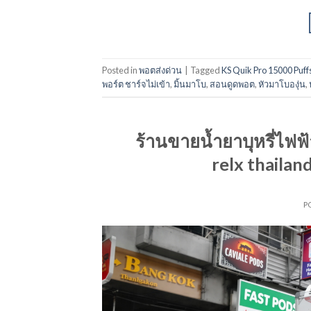
Posted in
พอตส่งด่วน
|
Tagged
KS Quik Pro 15000 Puff
พอร์ต ชาร์จไม่เข้า
,
มิ้นมาโบ
,
สอนดูดพอต
,
หัวมาโบองุ่น
,
ร้านขายน้ำยาบุหรี่ไฟฟ้
relx thaila
P