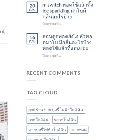
ใช้
องุ่น
สตอ
m switch พอตใช้แล้วทิ้ง
20
แล้ว
ร้าน
กลิ่น
ก.พ.
ice sparkling มาโบมี
ทิ้ง
ขาย
หัว
กลิ่นอะไรบ้าง
ส่ง
พอต
พอ
บน
ปิดความเห็น
แกรป
ใช้
ตมา
m
พอต
แล้ว
โบ
กรป
,
switch
ชาร์จ
ทิ้ง
สอนดูดพอตยังไง หัวพอ
16
พอต
กี่
ใกล้
ก.พ.
ตมาโบ มีกลิ่นอะไรบ้าง
ใช้
นาที
ฉัน
พอตใช้แล้วทิ้ง marbo
แล้ว
vmc
บน
ปิดความเห็น
ทิ้ง
5000
สอน
ice
puff
ดูด
sparkling
ราคา
พอ
มา
RECENT COMMENTS
ต
โบ
ยัง
มี
ไง
กลิ่น
TAG CLOUD
หัว
อะไร
พอ
บ้าง
ตมา
โบ
pod ร้าน ขาย บุหรี่ ไฟฟ้า ใกล้ ฉัน
มี
กลิ่น
pod ใกล้ฉัน
vape ใกล้ฉัน
อะไร
ขายบุหรี่ไฟฟ้า ใกล้ฉัน
ขายพอต
บ้าง
พอต
ขายพอต ใกล้ฉัน