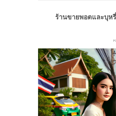
ร้านขายพอตและบุหรี่ไ
P