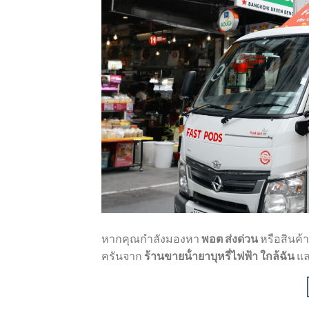
หากคุณกำลังมองหา
พอต ส่งด่วน
หรือสินค้า
ครันจาก
ร้านขายน้ํายาบุหรี่ไฟฟ้า ใกล้ฉัน
แ