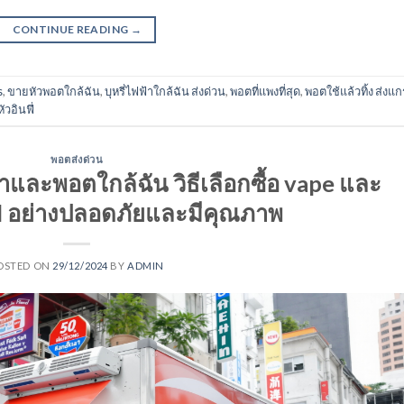
CONTINUE READING
→
s
,
ขายหัวพอตใกล้ฉัน
,
บุหรี่ไฟฟ้าใกล้ฉัน ส่งด่วน
,
พอตที่แพงที่สุด
,
พอตใช้แล้วทิ้ง ส่งแ
หัวอินฟี่
พอตส่งด่วน
าและพอตใกล้ฉัน วิธีเลือกซื้อ vape และ
nd อย่างปลอดภัยและมีคุณภาพ
OSTED ON
29/12/2024
BY
ADMIN