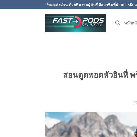
Skip
**พอตส่งด่วน ด้วยทีมงานผู้ขับขี่มืออาชีพที่ผ่านการ
to
content
หน้าหล
สอนดูดพอตหัวอินฟี่ 
P