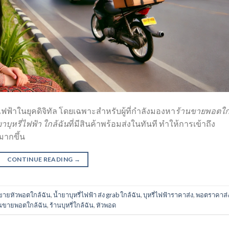
ี่ไฟฟ้าในยุคดิจิทัล โดยเฉพาะสำหรับผู้ที่กำลังมองหา
ร้านขายพอตใก
าบุหรี่ไฟฟ้า ใกล้ฉัน
ที่มีสินค้าพร้อมส่งในทันที ทำให้การเข้าถึง
มากขึ้น
CONTINUE READING
→
ขายหัวพอตใกล้ฉัน
,
น้ำยาบุหรี่ไฟฟ้า ส่ง grab ใกล้ฉัน
,
บุหรี่ไฟฟ้าราคาส่ง
,
พอตราคาส่
านขายพอตใกล้ฉัน
,
ร้านบุหรี่ใกล้ฉัน
,
หัวพอด