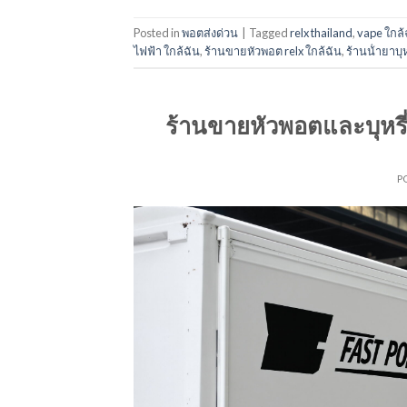
Posted in
พอตส่งด่วน
|
Tagged
relx thailand
,
vape ใกล้
ไฟฟ้า ใกล้ฉัน
,
ร้านขายหัวพอต relx ใกล้ฉัน
,
ร้านน้ํายาบุ
ร้านขายหัวพอตและบุหรี
P