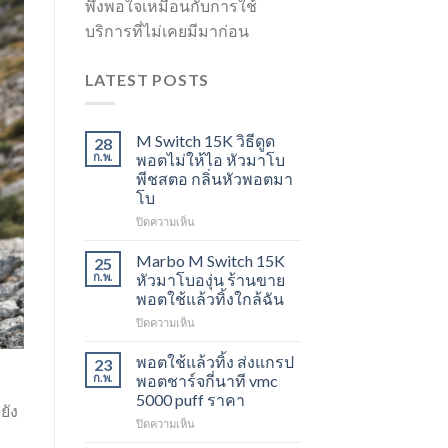
พึงพอใจเหมือนกับการใช้
บริการที่ไม่เคยมีมาก่อน
LATEST POSTS
M Switch 15K วิธีดูด
28
ก.พ.
พอตไม่ให้ไอ หัวมาโบ
พีชสตอ กลิ่นหัวพอตมา
โบ
บน
ปิดความเห็น
M
Switch
Marbo M Switch 15K
25
15K
ก.พ.
หัวมาโบองุ่น ร้านขาย
วิธี
พอตใช้แล้วทิ้งใกล้ฉัน
ดูด
บน
ปิดความเห็น
พอต
Marbo
ไม่
M
ให้
พอตใช้แล้วทิ้ง ส่งแกรป
23
Switch
ไอ
ก.พ.
พอตชาร์จกี่นาที vmc
15K
หัว
5000 puff ราคา
หัว
ยัง
มา
บน
ปิดความเห็น
มา
โบ
พอต
โบ
พีช