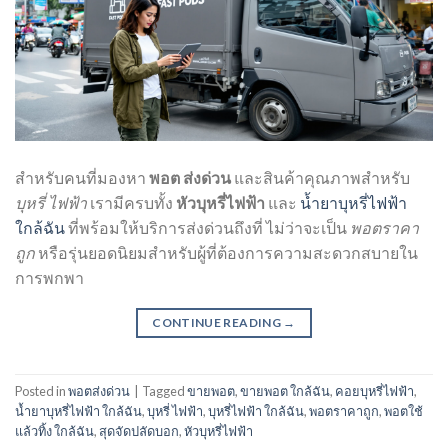
สำหรับคนที่มองหา
พอต ส่งด่วน
และสินค้าคุณภาพสำหรับ
บุหรี่ ไฟฟ้า
เรามีครบทั้ง
หัวบุหรี่ไฟฟ้า
และ
น้ำยาบุหรี่ไฟฟ้า
ใกล้ฉัน
ที่พร้อมให้บริการส่งด่วนถึงที่ ไม่ว่าจะเป็น
พอตราคา
ถูก
หรือรุ่นยอดนิยมสำหรับผู้ที่ต้องการความสะดวกสบายใน
การพกพา
CONTINUE READING
→
Posted in
พอตส่งด่วน
|
Tagged
ขายพอต
,
ขายพอต ใกล้ฉัน
,
คอยบุหรี่ไฟฟ้า
,
น้ำยาบุหรี่ไฟฟ้า ใกล้ฉัน
,
บุหรี่ ไฟฟ้า
,
บุหรี่ไฟฟ้า ใกล้ฉัน
,
พอตราคาถูก
,
พอตใช้
แล้วทิ้ง ใกล้ฉัน
,
สุดจัดปลัดบอก
,
หัวบุหรี่ไฟฟ้า