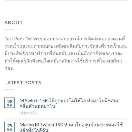
ABOUT
Fast Pods Delivery มอบประสบการณ์การจัดส่งพอตส่งด่วนที่
รวดเร็วและสะดวกสบาย เพลิดเพลินกับการจัดส่งที่รวดเร็วและ
มีประสิทธิภาพ บริการที่ทันสมัยและเป็นมืออาชีพของเราจะ
ทำให้คุณรู้สึกพึงพอใจเหมือนกับการใช้บริการที่ไม่เคยมีมา
ก่อน
LATEST POSTS
M Switch 15K วิธีดูดพอตไม่ให้ไอ หัวมาโบพีชสตอ
28
ก.พ.
กลิ่นหัวพอตมาโบ
บน
ปิดความเห็น
M
Switch
Marbo M Switch 15K หัวมาโบองุ่น ร้านขายพอตใช้
25
15K
ก.พ.
แล้วทิ้งใกล้ฉัน