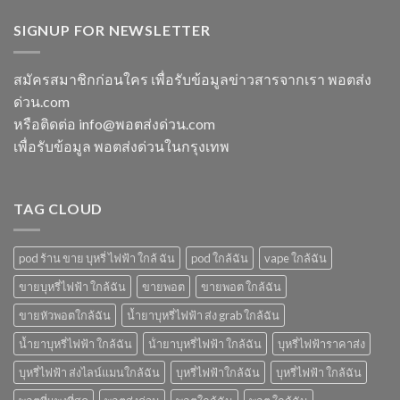
พอต
หัว
switch
พอต
ใช้
พอ
พอต
SIGNUP FOR NEWSLETTER
ชาร์จ
แล้ว
ตมา
ใช้
กี่
ทิ้ง
โบ
แล้ว
นาที
ใกล้
ทิ้ง
vmc
สมัครสมาชิกก่อนใคร เพื่อรับข้อมูลข่าวสารจากเรา พอตส่ง
ฉัน
ice
5000
ด่วน.com
sparkling
puff
มา
ราคา
หรือติดต่อ info@พอตส่งด่วน.com
โบ
เพื่อรับข้อมูล พอตส่งด่วนในกรุงเทพ
มี
กลิ่น
อะไร
บ้าง
TAG CLOUD
pod ร้าน ขาย บุหรี่ ไฟฟ้า ใกล้ ฉัน
pod ใกล้ฉัน
vape ใกล้ฉัน
ขายบุหรี่ไฟฟ้า ใกล้ฉัน
ขายพอต
ขายพอต ใกล้ฉัน
ขายหัวพอตใกล้ฉัน
น้ำยาบุหรี่ไฟฟ้า ส่ง grab ใกล้ฉัน
น้ำยาบุหรี่ไฟฟ้า ใกล้ฉัน
น้ํายาบุหรี่ไฟฟ้า ใกล้ฉัน
บุหรี่ไฟฟ้าราคาส่ง
บุหรี่ไฟฟ้า ส่งไลน์แมนใกล้ฉัน
บุหรี่ไฟฟ้าใกล้ฉัน
บุหรี่ไฟฟ้า ใกล้ฉัน