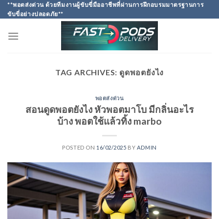
Skip
**พอตส่งด่วน ด้วยทีมงานผู้ขับขี่มืออาชีพที่ผ่านการฝึกอบรมมาตรฐานการ
ขับขี่อย่างปลอดภัย**
to
content
TAG ARCHIVES:
ดูดพอตยังไง
พอตส่งด่วน
สอนดูดพอตยังไง หัวพอตมาโบ มีกลิ่นอะไร
บ้าง พอตใช้แล้วทิ้ง marbo
POSTED ON
16/02/2025
BY
ADMIN