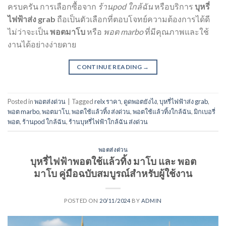
ครบครัน การเลือกซื้อจาก
ร้านpod ใกล้ฉัน
หรือบริการ
บุหรี่
ไฟฟ้าส่ง grab
ถือเป็นตัวเลือกที่ตอบโจทย์ความต้องการได้ดี
ไม่ว่าจะเป็น
พอตมาโบ
หรือ
พอต marbo
ที่มีคุณภาพและใช้
งานได้อย่างง่ายดาย
CONTINUE READING
→
Posted in
พอตส่งด่วน
|
Tagged
relx ราคา
,
ดูดพอตยังไง
,
บุหรี่ไฟฟ้าส่ง grab
,
พอต marbo
,
พอตมาโบ
,
พอตใช้แล้วทิ้ง ส่งด่วน
,
พอตใช้แล้วทิ้งใกล้ฉัน
,
มิกเบอรี่
พอต
,
ร้านpod ใกล้ฉัน
,
ร้านบุหรี่ไฟฟ้าใกล้ฉัน ส่งด่วน
พอตส่งด่วน
บุหรี่ไฟฟ้าพอตใช้แล้วทิ้ง มาโบ และ พอต
มาโบ คู่มือฉบับสมบูรณ์สำหรับผู้ใช้งาน
POSTED ON
20/11/2024
BY
ADMIN