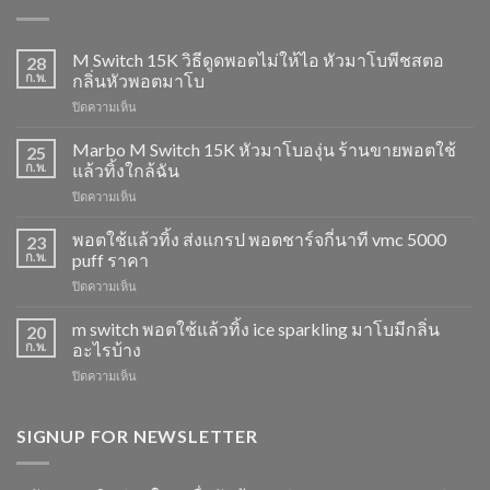
M Switch 15K วิธีดูดพอตไม่ให้ไอ หัวมาโบพีชสตอ
28
ก.พ.
กลิ่นหัวพอตมาโบ
บน
ปิดความเห็น
M
Switch
Marbo M Switch 15K หัวมาโบองุ่น ร้านขายพอตใช้
25
15K
ก.พ.
แล้วทิ้งใกล้ฉัน
วิธี
บน
ปิดความเห็น
ดูด
Marbo
พอต
M
พอตใช้แล้วทิ้ง ส่งแกรป พอตชาร์จกี่นาที vmc 5000
ไม่
23
Switch
ให้
ก.พ.
puff ราคา
15K
ไอ
บน
ปิดความเห็น
หัว
หัว
พอต
มา
มา
ใช้
m switch พอตใช้แล้วทิ้ง ice sparkling มาโบมีกลิ่น
โบ
20
โบ
แล้ว
องุ่น
ก.พ.
อะไรบ้าง
พีช
ทิ้ง
ร้าน
สตอ
บน
ปิดความเห็น
ส่ง
ขาย
กลิ่น
m
แกรป
พอต
หัว
switch
พอต
ใช้
พอ
พอต
SIGNUP FOR NEWSLETTER
ชาร์จ
แล้ว
ตมา
ใช้
กี่
ทิ้ง
โบ
แล้ว
นาที
ใกล้
ทิ้ง
vmc