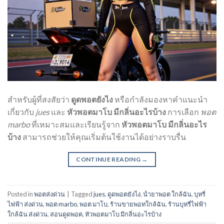
สำหรับผู้ที่สงสัยว่า
ดูดพอตยังไง
หรือกำลังมองหาคำแนะนำ
เกี่ยวกับ
jues
และ
หัวพอตมาโบ มีกลิ่นอะไรบ้าง
การเลือก
พอต
marbo
ที่เหมาะสมและเรียนรู้จาก
หัวพอตมาโบ มีกลิ่นอะไร
บ้าง
สามารถช่วยให้คุณเริ่มต้นใช้งานได้อย่างราบรื่น
CONTINUE READING
→
Posted in
พอตส่งด่วน
|
Tagged
jues
,
ดูดพอตยังไง
,
น้ํายาพอต ใกล้ฉัน
,
บุหรี่
ไฟฟ้า ส่งด่วน
,
พอต marbo
,
พอต มาโบ
,
ร้านขายพอทใกล้ฉัน
,
ร้านบุหรี่ไฟฟ้า
ใกล้ฉัน ส่งด่วน
,
สอนดูดพอต
,
หัวพอตมาโบ มีกลิ่นอะไรบ้าง