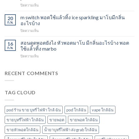
15K
ไอ
บน
ปิดความเห็น
หัว
หัว
พอต
มา
มา
ใช้
m switch พอตใช้แล้วทิ้ง ice sparkling มาโบมีกลิ่น
โบ
20
โบ
แล้ว
องุ่น
ก.พ.
อะไรบ้าง
พีช
ทิ้ง
ร้าน
สตอ
บน
ปิดความเห็น
ส่ง
ขาย
กลิ่น
m
แกรป
พอต
หัว
switch
สอนดูดพอตยังไง หัวพอตมาโบ มีกลิ่นอะไรบ้าง พอต
พอต
16
ใช้
พอ
พอต
ชาร์จ
ก.พ.
ใช้แล้วทิ้ง marbo
แล้ว
ตมา
ใช้
กี่
ทิ้ง
โบ
บน
ปิดความเห็น
แล้ว
นาที
ใกล้
สอน
ทิ้ง
vmc
ฉัน
ดูด
ice
5000
พอ
RECENT COMMENTS
sparkling
puff
ต
มา
ราคา
ยัง
โบ
ไง
มี
TAG CLOUD
หัว
กลิ่น
พอ
อะไร
ตมา
บ้าง
โบ
pod ร้าน ขาย บุหรี่ ไฟฟ้า ใกล้ ฉัน
pod ใกล้ฉัน
vape ใกล้ฉัน
มี
กลิ่น
ขายบุหรี่ไฟฟ้า ใกล้ฉัน
ขายพอต
ขายพอต ใกล้ฉัน
อะไร
ขายหัวพอตใกล้ฉัน
น้ำยาบุหรี่ไฟฟ้า ส่ง grab ใกล้ฉัน
บ้าง
พอต