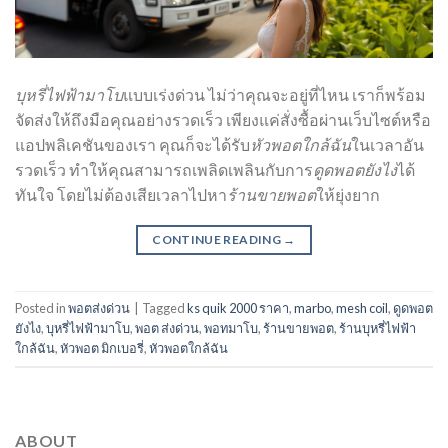
บุหรี่ไฟฟ้ามาโบ
แบบเร่งด่วน ไม่ว่าคุณจะอยู่ที่ไหน เราก็พร้อม
จัดส่งให้ถึงมือคุณอย่างรวดเร็ว เพียงแค่สั่งซื้อผ่านเว็บไซต์หรือ
แอปพลิเคชันของเรา คุณก็จะได้รับ
หัวพอตใกล้ฉัน
ในเวลาอัน
รวดเร็ว ทำให้คุณสามารถเพลิดเพลินกับการ
ดูดพอตยังไง
ได้
ทันใจ โดยไม่ต้องเสียเวลาไปหา
ร้านขายพอต
ให้ยุ่งยาก
CONTINUE READING
→
Posted in
พอตส่งด่วน
|
Tagged
ks quik 2000 ราคา
,
marbo
,
mesh coil
,
ดูดพอต
ยังไง
,
บุหรี่ไฟฟ้ามาโบ
,
พอต ส่งด่วน
,
พอทมาโบ
,
ร้านขายพอต
,
ร้านบุหรี่ไฟฟ้า
ใกล้ฉัน
,
หัวพอต มิกเบอรี่
,
หัวพอตใกล้ฉัน
ABOUT