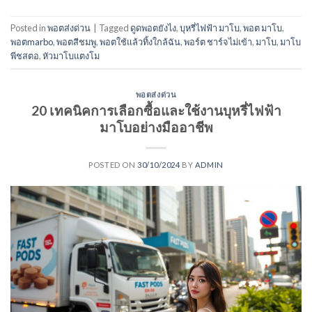
Posted in
พอตส่งด่วน
|
Tagged
ดูดพอตยังไง
,
บุหรี่ไฟฟ้า มาโบ
,
พอต มาโบ
,
พอตmarbo
,
พอตสีชมพู
,
พอตใช้แล้วทิ้งใกล้ฉัน
,
พอร์ต ชาร์จไม่เข้า
,
มาโบ
,
มาโบ
พีชสตอ
,
หัวมาโบแตงโม
พอตส่งด่วน
20 เทคนิคการเลือกซื้อและใช้งานบุหรี่ไฟฟ้า
มาโบอย่างมืออาชีพ
POSTED ON
30/10/2024
BY
ADMIN