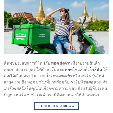
ค้นพบประสบการณ์ใหม่กับ
พอต ส่งด่วน
ที่รวบรวมสินค้า
คุณภาพอย่าง
บุหรี่ไฟฟ้า มาโบ
และ
พอตใช้แล้วทิ้งใกล้ฉัน
ให้
คุณได้เลือกสรร ไม่ว่าจะเป็น
พอตmarbo
หรือ
มาโบ
รุ่นใหม่
ล่าสุด รวมถึง
พอต มาโบ
ที่มาพร้อมกับ
มาโบพีชสตอ
และ
หัว
มาโบแตงโม
ให้คุณได้เลือกตามความชอบ สำหรับผู้ที่ประสบ
ปัญหา
พอร์ต ชาร์จไม่เข้า
เรามีทีมงานคอยให้คำแนะนำ
CONTINUE READING
→