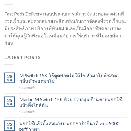
Fast Pods Delivery มอบประสบการณ์การจัดส่งพอตส่งด่วนที่
รวดเร็วและสะดวกสบาย เพลิดเพลินกับการจัดส่งที่รวดเร็วและ
มีประสิทธิภาพ บริการที่ทันสมัยและเป็นมืออาชีพของเราจะ
ทำให้คุณรู้สึกพึงพอใจเหมือนกับการใช้บริการที่ไม่เคยมีมา
ก่อน
LATEST POSTS
M Switch 15K วิธีดูดพอตไม่ให้ไอ หัวมาโบพีชสตอ
28
ก.พ.
กลิ่นหัวพอตมาโบ
บน
ปิดความเห็น
M
Switch
Marbo M Switch 15K หัวมาโบองุ่น ร้านขายพอตใช้
25
15K
ก.พ.
แล้วทิ้งใกล้ฉัน
วิธี
บน
ปิดความเห็น
ดูด
Marbo
พอต
M
พอตใช้แล้วทิ้ง ส่งแกรป พอตชาร์จกี่นาที vmc 5000
ไม่
23
Switch
ให้
ก.พ.
puff ราคา