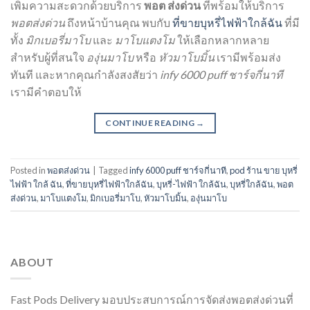
เพิ่มความสะดวกด้วยบริการ
พอต ส่งด่วน
ที่พร้อมให้บริการ
พอตส่งด่วน
ถึงหน้าบ้านคุณ พบกับ
ที่ขายบุหรี่ไฟฟ้าใกล้ฉัน
ที่มี
ทั้ง
มิกเบอรี่มาโบ
และ
มาโบแตงโม
ให้เลือกหลากหลาย
สำหรับผู้ที่สนใจ
องุ่นมาโบ
หรือ
หัวมาโบมิ้น
เรามีพร้อมส่ง
ทันที และหากคุณกำลังสงสัยว่า
infy 6000 puff ชาร์จกี่นาที
เรามีคำตอบให้
CONTINUE READING
→
Posted in
พอตส่งด่วน
|
Tagged
infy 6000 puff ชาร์จกี่นาที
,
pod ร้าน ขาย บุหรี่
ไฟฟ้า ใกล้ ฉัน
,
ที่ขายบุหรี่ไฟฟ้าใกล้ฉัน
,
บุหรี่-ไฟฟ้า ใกล้ฉัน
,
บุหรี่ใกล้ฉัน
,
พอต
ส่งด่วน
,
มาโบแตงโม
,
มิกเบอรี่มาโบ
,
หัวมาโบมิ้น
,
องุ่นมาโบ
ABOUT
Fast Pods Delivery มอบประสบการณ์การจัดส่งพอตส่งด่วนที่