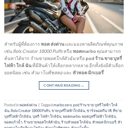
สำหรับผู้ที่ต้องการ
พอต ส่งด่วน
และมองหาผลิตภัณฑ์คุณภาพ
เช่น
Relx Creator 18000 Puffs
หรือ
พอตmarbo
คุณสามารถ
ค้นหาได้จาก
ร้านขายพอตใกล้ตัวฉัน
หรือ
pod ร้าน ขาย บุหรี่
ไฟฟ้า ใกล้ ฉัน
ที่มีสินค้าให้เลือกหลากหลาย อีกทั้งยังมีตัวเลือก
ยอดนิยม เช่น
หัวมาโบพีชสตอ
และ
หัวพอต มิกเบอรี่
CONTINUE READING
→
Posted in
พอตส่งด่วน
|
Tagged
marbo zero
,
pod ร้าน ขาย บุหรี่ ไฟฟ้า ใกล้
ฉัน
,
Relx Creator 18000 Puffs
,
ขายบุหรี่ไฟฟ้าใกล้ฉัน
,
ชาร์จพอตกี่นาที
,
ที่ขาย
บุหรี่ไฟฟ้าใกล้ฉัน
,
บุหรี่-ไฟฟ้า ใกล้ฉัน
,
พอตmarbo
,
พอตบุหรี่ไฟฟ้า ใกล้ฉัน
,
พอตแก้วน้ำ
,
ร้านขายพอตใกล้ตัวฉัน
,
ร้านหัวพอต ใกล้ฉัน
,
หัวพอต มิกเบอรี่
,
หัว
พอตมาโบ มีกลิ่นอะไรบ้าง
,
หัวมาโบพีชสตอ
,
หัวมาโบมิ้น