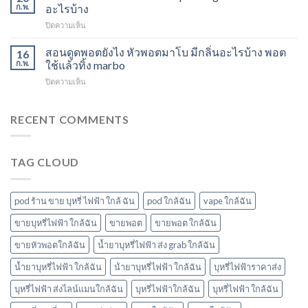
แล้ว
องุ่น
ก.พ.
อะไรบ้าง
พีช
ทิ้ง
ร้าน
สตอ
บน
ปิดความเห็น
ส่ง
ขาย
กลิ่น
m
แกรป
พอต
หัว
switch
สอนดูดพอตยังไง หัวพอตมาโบ มีกลิ่นอะไรบ้าง พอต
พอต
16
ใช้
พอ
พอต
ชาร์จ
ก.พ.
ใช้แล้วทิ้ง marbo
แล้ว
ตมา
ใช้
กี่
ทิ้ง
โบ
บน
ปิดความเห็น
แล้ว
นาที
ใกล้
สอน
ทิ้ง
vmc
ฉัน
ดูด
ice
5000
พอ
RECENT COMMENTS
sparkling
puff
ต
มา
ราคา
ยัง
โบ
ไง
มี
TAG CLOUD
หัว
กลิ่น
พอ
อะไร
ตมา
บ้าง
โบ
pod ร้าน ขาย บุหรี่ ไฟฟ้า ใกล้ ฉัน
pod ใกล้ฉัน
vape ใกล้ฉัน
มี
กลิ่น
ขายบุหรี่ไฟฟ้า ใกล้ฉัน
ขายพอต
ขายพอต ใกล้ฉัน
อะไร
ขายหัวพอตใกล้ฉัน
น้ำยาบุหรี่ไฟฟ้า ส่ง grab ใกล้ฉัน
บ้าง
พอต
น้ำยาบุหรี่ไฟฟ้า ใกล้ฉัน
น้ํายาบุหรี่ไฟฟ้า ใกล้ฉัน
บุหรี่ไฟฟ้าราคาส่ง
ใช้
แล้ว
บุหรี่ไฟฟ้า ส่งไลน์แมนใกล้ฉัน
บุหรี่ไฟฟ้าใกล้ฉัน
บุหรี่ไฟฟ้า ใกล้ฉัน
ทิ้ง
marbo