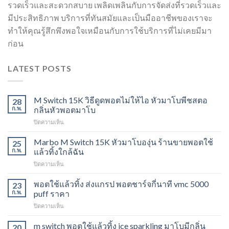
รวดเร็วและสะดวกสบาย เพลิดเพลินกับการจัดส่งที่รวดเร็วและ
มีประสิทธิภาพ บริการที่ทันสมัยและเป็นมืออาชีพของเราจะ
ทำให้คุณรู้สึกพึงพอใจเหมือนกับการใช้บริการที่ไม่เคยมีมา
ก่อน
LATEST POSTS
M Switch 15K วิธีดูดพอตไม่ให้ไอ หัวมาโบพีชสตอ
28
ก.พ.
กลิ่นหัวพอตมาโบ
บน
ปิดความเห็น
M
Switch
Marbo M Switch 15K หัวมาโบองุ่น ร้านขายพอตใช้
25
15K
ก.พ.
แล้วทิ้งใกล้ฉัน
วิธี
บน
ปิดความเห็น
ดูด
Marbo
พอต
M
พอตใช้แล้วทิ้ง ส่งแกรป พอตชาร์จกี่นาที vmc 5000
ไม่
23
Switch
ให้
ก.พ.
puff ราคา
15K
ไอ
บน
ปิดความเห็น
หัว
หัว
พอต
มา
มา
ใช้
m switch พอตใช้แล้วทิ้ง ice sparkling มาโบมีกลิ่น
โบ
20
โบ