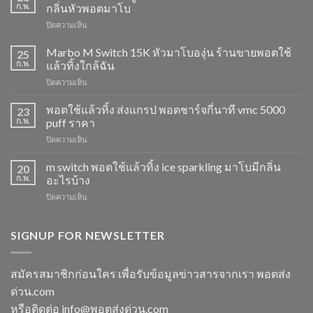
ก.พ.
กลิ่นหัวพอตมาโบ
บน
ปิดความเห็น
M
Switch
Marbo M Switch 15K หัวมาโบองุ่น ร้านขายพอตใช้
25
15K
ก.พ.
แล้วทิ้งใกล้ฉัน
วิธี
บน
ปิดความเห็น
ดูด
Marbo
พอต
M
พอตใช้แล้วทิ้ง ส่งแกรป พอตชาร์จกี่นาที vmc 5000
ไม่
23
Switch
ให้
ก.พ.
puff ราคา
15K
ไอ
บน
ปิดความเห็น
หัว
หัว
พอต
มา
มา
ใช้
m switch พอตใช้แล้วทิ้ง ice sparkling มาโบมีกลิ่น
โบ
20
โบ
แล้ว
องุ่น
ก.พ.
อะไรบ้าง
พีช
ทิ้ง
ร้าน
สตอ
บน
ปิดความเห็น
ส่ง
ขาย
กลิ่น
m
แกรป
พอต
หัว
switch
พอต
ใช้
พอ
พอต
SIGNUP FOR NEWSLETTER
ชาร์จ
แล้ว
ตมา
ใช้
กี่
ทิ้ง
โบ
แล้ว
นาที
ใกล้
ทิ้ง
vmc
สมัครสมาชิกก่อนใคร เพื่อรับข้อมูลข่าวสารจากเรา พอตส่ง
ฉัน
ice
5000
ด่วน.com
sparkling
puff
มา
ราคา
หรือติดต่อ info@พอตส่งด่วน.com