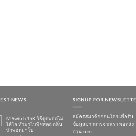
TEST NEWS
SIGNUP FOR NEWSLETT
สมัครสมาชิกก่อนใคร เพื่อรับ
M Switch 15K วิธีดูดพอตไม่
ข้อมูลข่าวสารจากเรา พอตส่ง
ให้ไอ หัวมาโบพีชสตอ กลิ่น
หัวพอตมาโบ
ด่วน.com