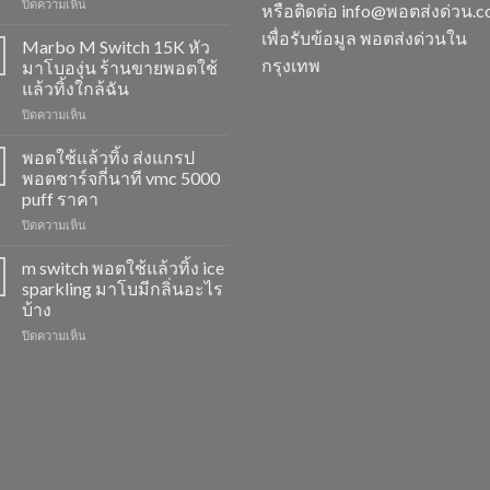
บน
ปิดความเห็น
หรือติดต่อ info@พอตส่งด่วน.
M
เพื่อรับข้อมูล พอตส่งด่วนใน
Switch
Marbo M Switch 15K หัว
15K
กรุงเทพ
มาโบองุ่น ร้านขายพอตใช้
วิธี
แล้วทิ้งใกล้ฉัน
ดูด
บน
ปิดความเห็น
พอต
Marbo
ไม่
M
ให้
พอตใช้แล้วทิ้ง ส่งแกรป
Switch
ไอ
พอตชาร์จกี่นาที vmc 5000
15K
หัว
puff ราคา
หัว
มา
บน
ปิดความเห็น
มา
โบ
พอต
โบ
พีช
ใช้
องุ่น
สตอ
m switch พอตใช้แล้วทิ้ง ice
แล้ว
ร้าน
กลิ่น
sparkling มาโบมีกลิ่นอะไร
ทิ้ง
ขาย
หัว
บ้าง
ส่ง
พอต
พอ
บน
ปิดความเห็น
แกรป
ใช้
ตมา
m
พอต
แล้ว
โบ
switch
ชาร์จ
ทิ้ง
พอต
กี่
ใกล้
ใช้
นาที
ฉัน
แล้ว
vmc
ทิ้ง
5000
ice
puff
sparkling
ราคา