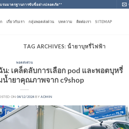
ฝึกอบรมมาตรฐานการขับขี่อย่างปลอดภัย**
ัก
เกี่ยวกับเรา
กลุ่มพอตส่งด่วน
บทความ
ติดต่อเรา
SITEMAP
TAG ARCHIVES:
น้ํายาบุหรี่ไฟฟ้า
พอตส่งด่วน
ฉัน: เคล็ดลับการเลือก pod และพอตบุหรี่
อมน้ำยาคุณภาพจาก c9shop
OSTED ON
04/12/2024
BY
ADMIN