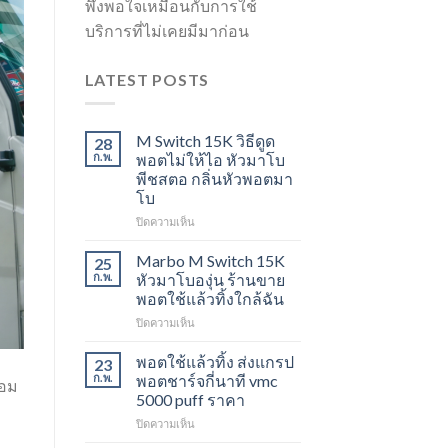
พึงพอใจเหมือนกับการใช้
บริการที่ไม่เคยมีมาก่อน
LATEST POSTS
M Switch 15K วิธีดูด
28
ก.พ.
พอตไม่ให้ไอ หัวมาโบ
พีชสตอ กลิ่นหัวพอตมา
โบ
บน
ปิดความเห็น
M
Switch
Marbo M Switch 15K
25
15K
ก.พ.
หัวมาโบองุ่น ร้านขาย
วิธี
พอตใช้แล้วทิ้งใกล้ฉัน
ดูด
บน
ปิดความเห็น
พอต
Marbo
ไม่
M
ให้
พอตใช้แล้วทิ้ง ส่งแกรป
23
Switch
ไอ
ก.พ.
พอตชาร์จกี่นาที vmc
้อม
15K
หัว
5000 puff ราคา
หัว
ะ
มา
บน
ปิดความเห็น
มา
โบ
พอต
โบ
พีช