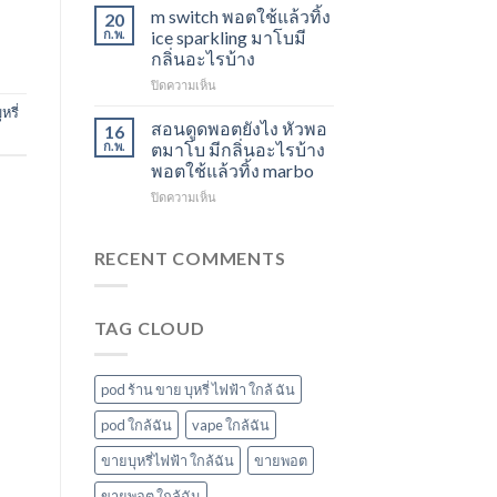
ใช้
องุ่น
สตอ
m switch พอตใช้แล้วทิ้ง
20
แล้ว
ร้าน
กลิ่น
ก.พ.
ice sparkling มาโบมี
ทิ้ง
ขาย
หัว
กลิ่นอะไรบ้าง
ส่ง
พอต
พอ
บน
ปิดความเห็น
แกรป
ใช้
ตมา
m
พอต
แล้ว
โบ
หรี่
switch
ชาร์จ
ทิ้ง
สอนดูดพอตยังไง หัวพอ
16
พอต
กี่
ใกล้
ก.พ.
ตมาโบ มีกลิ่นอะไรบ้าง
ใช้
นาที
ฉัน
พอตใช้แล้วทิ้ง marbo
แล้ว
vmc
บน
ปิดความเห็น
ทิ้ง
5000
สอน
ice
puff
ดูด
sparkling
ราคา
พอ
มา
RECENT COMMENTS
ต
โบ
ยัง
มี
ไง
กลิ่น
TAG CLOUD
หัว
อะไร
พอ
บ้าง
ตมา
โบ
pod ร้าน ขาย บุหรี่ ไฟฟ้า ใกล้ ฉัน
มี
กลิ่น
pod ใกล้ฉัน
vape ใกล้ฉัน
อะไร
ขายบุหรี่ไฟฟ้า ใกล้ฉัน
ขายพอต
บ้าง
พอต
ขายพอต ใกล้ฉัน