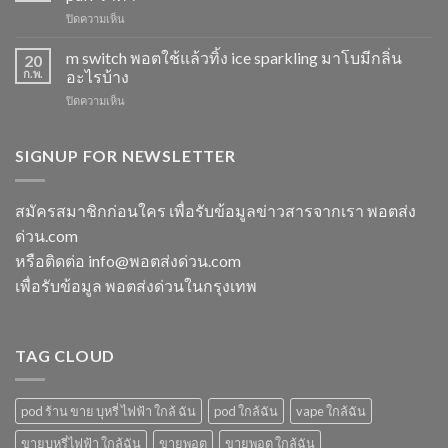
15K
ไอ
บน
ปิดความเห็น
หัว
หัว
พอต
มา
มา
ใช้
m switch พอตใช้แล้วทิ้ง ice sparkling มาโบมีกลิ่น
โบ
20
โบ
แล้ว
องุ่น
ก.พ.
อะไรบ้าง
พีช
ทิ้ง
ร้าน
สตอ
บน
ปิดความเห็น
ส่ง
ขาย
กลิ่น
m
แกรป
พอต
หัว
switch
พอต
ใช้
พอ
พอต
SIGNUP FOR NEWSLETTER
ชาร์จ
แล้ว
ตมา
ใช้
กี่
ทิ้ง
โบ
แล้ว
นาที
ใกล้
ทิ้ง
vmc
สมัครสมาชิกก่อนใคร เพื่อรับข้อมูลข่าวสารจากเรา พอตส่ง
ฉัน
ice
5000
ด่วน.com
sparkling
puff
มา
ราคา
หรือติดต่อ info@พอตส่งด่วน.com
โบ
เพื่อรับข้อมูล พอตส่งด่วนในกรุงเทพ
มี
กลิ่น
อะไร
บ้าง
TAG CLOUD
pod ร้าน ขาย บุหรี่ ไฟฟ้า ใกล้ ฉัน
pod ใกล้ฉัน
vape ใกล้ฉัน
ขายบุหรี่ไฟฟ้า ใกล้ฉัน
ขายพอต
ขายพอต ใกล้ฉัน