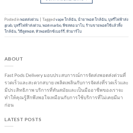
Posted in
พอตส่งด่วน
|
Tagged
vape ใกล้ฉัน
,
น้ํายาพอต ใกล้ฉัน
,
บุหรี่ไฟฟ้าส่ง
grab
,
บุหรี่ไฟฟ้าส่งด่วน
,
พอต marbo
,
พีชสตอ มาโบ
,
ร้านขายพอตใช้แล้วทิ้ง
ใกล้ฉัน
,
วิธีดูดพอต
,
หัวพอตมิกซ์เบอร์รี่
,
หัวมาร์โบ
ABOUT
Fast Pods Delivery มอบประสบการณ์การจัดส่งพอตส่งด่วนที่
รวดเร็วและสะดวกสบาย เพลิดเพลินกับการจัดส่งที่รวดเร็วและ
มีประสิทธิภาพ บริการที่ทันสมัยและเป็นมืออาชีพของเราจะ
ทำให้คุณรู้สึกพึงพอใจเหมือนกับการใช้บริการที่ไม่เคยมีมา
ก่อน
LATEST POSTS