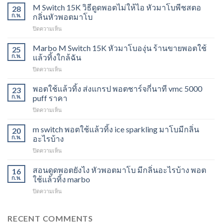
M Switch 15K วิธีดูดพอตไม่ให้ไอ หัวมาโบพีชสตอ
28
ก.พ.
กลิ่นหัวพอตมาโบ
บน
ปิดความเห็น
M
Switch
Marbo M Switch 15K หัวมาโบองุ่น ร้านขายพอตใช้
25
15K
ก.พ.
แล้วทิ้งใกล้ฉัน
วิธี
บน
ปิดความเห็น
ดูด
Marbo
พอต
M
พอตใช้แล้วทิ้ง ส่งแกรป พอตชาร์จกี่นาที vmc 5000
ไม่
23
Switch
ให้
ก.พ.
puff ราคา
15K
ไอ
บน
ปิดความเห็น
หัว
หัว
พอต
มา
มา
ใช้
m switch พอตใช้แล้วทิ้ง ice sparkling มาโบมีกลิ่น
โบ
20
โบ
แล้ว
องุ่น
ก.พ.
อะไรบ้าง
พีช
ทิ้ง
ร้าน
สตอ
บน
ปิดความเห็น
ส่ง
ขาย
กลิ่น
m
แกรป
พอต
หัว
switch
สอนดูดพอตยังไง หัวพอตมาโบ มีกลิ่นอะไรบ้าง พอต
พอต
16
ใช้
พอ
พอต
ชาร์จ
ก.พ.
ใช้แล้วทิ้ง marbo
แล้ว
ตมา
ใช้
กี่
ทิ้ง
โบ
บน
ปิดความเห็น
แล้ว
นาที
ใกล้
สอน
ทิ้ง
vmc
ฉัน
ดูด
ice
5000
พอ
RECENT COMMENTS
sparkling
puff