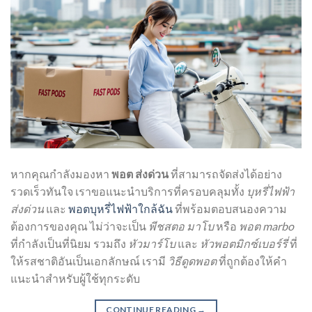
หากคุณกำลังมองหา
พอต ส่งด่วน
ที่สามารถจัดส่งได้อย่าง
รวดเร็วทันใจ เราขอแนะนำบริการที่ครอบคลุมทั้ง
บุหรี่ไฟฟ้า
ส่งด่วน
และ
พอตบุหรี่ไฟฟ้าใกล้ฉัน
ที่พร้อมตอบสนองความ
ต้องการของคุณ ไม่ว่าจะเป็น
พีชสตอ มาโบ
หรือ
พอต marbo
ที่กำลังเป็นที่นิยม รวมถึง
หัวมาร์โบ
และ
หัวพอตมิกซ์เบอร์รี่
ที่
ให้รสชาติอันเป็นเอกลักษณ์ เรามี
วิธีดูดพอต
ที่ถูกต้องให้คำ
แนะนำสำหรับผู้ใช้ทุกระดับ
CONTINUE READING
→