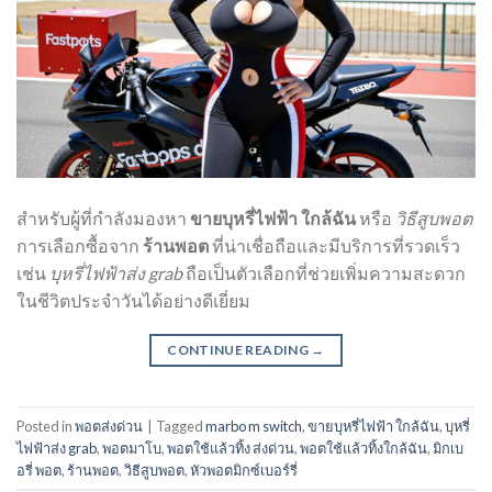
สำหรับผู้ที่กำลังมองหา
ขายบุหรี่ไฟฟ้า ใกล้ฉัน
หรือ
วิธีสูบพอต
การเลือกซื้อจาก
ร้านพอต
ที่น่าเชื่อถือและมีบริการที่รวดเร็ว
เช่น
บุหรี่ไฟฟ้าส่ง grab
ถือเป็นตัวเลือกที่ช่วยเพิ่มความสะดวก
ในชีวิตประจำวันได้อย่างดีเยี่ยม
CONTINUE READING
→
Posted in
พอตส่งด่วน
|
Tagged
marbo m switch
,
ขายบุหรี่ไฟฟ้า ใกล้ฉัน
,
บุหรี่
ไฟฟ้าส่ง grab
,
พอตมาโบ
,
พอตใช้แล้วทิ้ง ส่งด่วน
,
พอตใช้แล้วทิ้งใกล้ฉัน
,
มิกเบ
อรี่ พอต
,
ร้านพอต
,
วิธีสูบพอต
,
หัวพอตมิกซ์เบอร์รี่