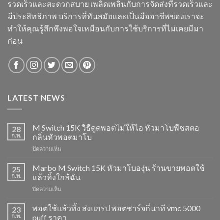
รวดเร็วและสะดวกสบาย เพลิดเพลินกับการจัดส่งที่รวดเร็วและ
มีประสิทธิภาพ บริการที่ทันสมัยและเป็นมืออาชีพของเราจะ
ทำให้คุณรู้สึกพึงพอใจเหมือนกับการใช้บริการที่ไม่เคยมีมา
ก่อน
LATEST NEWS
M Switch 15K วิธีดูดพอตไม่ให้ไอ หัวมาโบพีชสตอ
28
ก.พ.
กลิ่นหัวพอตมาโบ
บน
ปิดความเห็น
M
Switch
Marbo M Switch 15K หัวมาโบองุ่น ร้านขายพอตใช้
25
15K
ก.พ.
แล้วทิ้งใกล้ฉัน
วิธี
บน
ปิดความเห็น
ดูด
Marbo
พอต
M
พอตใช้แล้วทิ้ง ส่งแกรป พอตชาร์จกี่นาที vmc 5000
ไม่
23
Switch
ให้
ก.พ.
puff ราคา