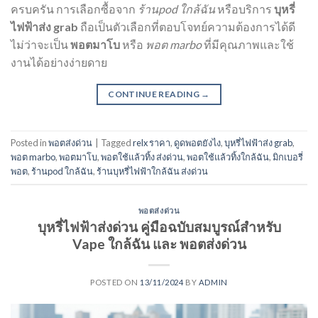
ครบครัน การเลือกซื้อจาก
ร้านpod ใกล้ฉัน
หรือบริการ
บุหรี่
ไฟฟ้าส่ง grab
ถือเป็นตัวเลือกที่ตอบโจทย์ความต้องการได้ดี
ไม่ว่าจะเป็น
พอตมาโบ
หรือ
พอต marbo
ที่มีคุณภาพและใช้
งานได้อย่างง่ายดาย
CONTINUE READING
→
Posted in
พอตส่งด่วน
|
Tagged
relx ราคา
,
ดูดพอตยังไง
,
บุหรี่ไฟฟ้าส่ง grab
,
พอต marbo
,
พอตมาโบ
,
พอตใช้แล้วทิ้ง ส่งด่วน
,
พอตใช้แล้วทิ้งใกล้ฉัน
,
มิกเบอรี่
พอต
,
ร้านpod ใกล้ฉัน
,
ร้านบุหรี่ไฟฟ้าใกล้ฉัน ส่งด่วน
พอตส่งด่วน
บุหรี่ไฟฟ้าส่งด่วน คู่มือฉบับสมบูรณ์สำหรับ
Vape ใกล้ฉัน และ พอตส่งด่วน
POSTED ON
13/11/2024
BY
ADMIN