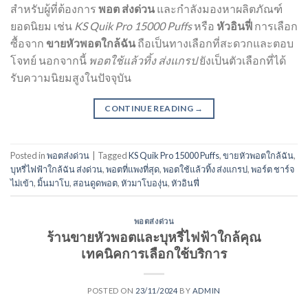
สำหรับผู้ที่ต้องการ
พอต ส่งด่วน
และกำลังมองหาผลิตภัณฑ์
ยอดนิยม เช่น
KS Quik Pro 15000 Puffs
หรือ
หัวอินฟี่
การเลือก
ซื้อจาก
ขายหัวพอตใกล้ฉัน
ถือเป็นทางเลือกที่สะดวกและตอบ
โจทย์ นอกจากนี้
พอตใช้แล้วทิ้ง ส่งแกรป
ยังเป็นตัวเลือกที่ได้
รับความนิยมสูงในปัจจุบัน
CONTINUE READING
→
Posted in
พอตส่งด่วน
|
Tagged
KS Quik Pro 15000 Puffs
,
ขายหัวพอตใกล้ฉัน
,
บุหรี่ไฟฟ้าใกล้ฉัน ส่งด่วน
,
พอตที่แพงที่สุด
,
พอตใช้แล้วทิ้ง ส่งแกรป
,
พอร์ต ชาร์จ
ไม่เข้า
,
มิ้นมาโบ
,
สอนดูดพอต
,
หัวมาโบองุ่น
,
หัวอินฟี่
พอตส่งด่วน
ร้านขายหัวพอตและบุหรี่ไฟฟ้าใกล้คุณ
เทคนิคการเลือกใช้บริการ
POSTED ON
23/11/2024
BY
ADMIN