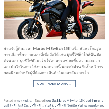
สำหรับผู้ที่มองหา
Marbo M Switch 15K
หรือ
หัวมาโบองุ่น
การเลือกซื้อจากแหล่งที่เชื่อถือได้ เช่น
บุหรี่ไฟฟ้าใกล้ฉัน ส่ง
ด่วน
และ
บุหรี่ไฟฟ้ามาโบโร่
สามารถช่วยเพิ่มความสะดวก
และมั่นใจในการใช้งาน นอกจากนี้
พอตส่งด่วน
ยังเป็นบริการ
ยอดนิยมสำหรับผู้ที่ต้องการสินค้าในเวลาอันรวดเร็ว
CONTINUE READING
→
Posted in
พอตส่งด่วน
|
Tagged
iqos คือ
,
Marbo M Switch 15K
,
pod ร้าน ขาย
บุหรี่ ไฟฟ้า ใกล้ ฉัน
,
บุหรี่ไฟฟ้ามาโบโร่
,
บุหรี่ไฟฟ้าใกล้ฉัน ส่งด่วน
,
พอตส่งด่วน
,