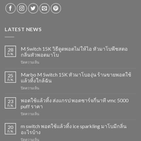
LATEST NEWS
M Switch 15K วิธีดูดพอตไม่ให้ไอ หัวมาโบพีชสตอ
28
ก.พ.
กลิ่นหัวพอตมาโบ
บน
ปิดความเห็น
M
Switch
Marbo M Switch 15K หัวมาโบองุ่น ร้านขายพอตใช้
25
15K
ก.พ.
แล้วทิ้งใกล้ฉัน
วิธี
บน
ปิดความเห็น
ดูด
Marbo
พอต
M
พอตใช้แล้วทิ้ง ส่งแกรป พอตชาร์จกี่นาที vmc 5000
ไม่
23
Switch
ให้
ก.พ.
puff ราคา
15K
ไอ
บน
ปิดความเห็น
หัว
หัว
พอต
มา
มา
ใช้
m switch พอตใช้แล้วทิ้ง ice sparkling มาโบมีกลิ่น
โบ
20
โบ
แล้ว
องุ่น
ก.พ.
อะไรบ้าง
พีช
ทิ้ง
ร้าน
สตอ
บน
ปิดความเห็น
ส่ง