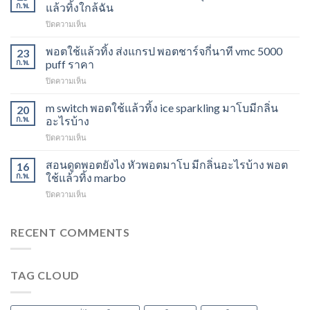
15K
ก.พ.
แล้วทิ้งใกล้ฉัน
วิธี
บน
ปิดความเห็น
ดูด
Marbo
พอต
M
พอตใช้แล้วทิ้ง ส่งแกรป พอตชาร์จกี่นาที vmc 5000
ไม่
23
Switch
ให้
ก.พ.
puff ราคา
15K
ไอ
บน
ปิดความเห็น
หัว
หัว
พอต
มา
มา
ใช้
m switch พอตใช้แล้วทิ้ง ice sparkling มาโบมีกลิ่น
โบ
20
โบ
แล้ว
องุ่น
ก.พ.
อะไรบ้าง
พีช
ทิ้ง
ร้าน
สตอ
บน
ปิดความเห็น
ส่ง
ขาย
กลิ่น
m
แกรป
พอต
หัว
switch
สอนดูดพอตยังไง หัวพอตมาโบ มีกลิ่นอะไรบ้าง พอต
พอต
16
ใช้
พอ
พอต
ชาร์จ
ก.พ.
ใช้แล้วทิ้ง marbo
แล้ว
ตมา
ใช้
กี่
ทิ้ง
โบ
บน
ปิดความเห็น
แล้ว
นาที
ใกล้
สอน
ทิ้ง
vmc
ฉัน
ดูด
ice
5000
พอ
RECENT COMMENTS
sparkling
puff
ต
มา
ราคา
ยัง
โบ
ไง
มี
TAG CLOUD
หัว
กลิ่น
พอ
อะไร
ตมา
บ้าง