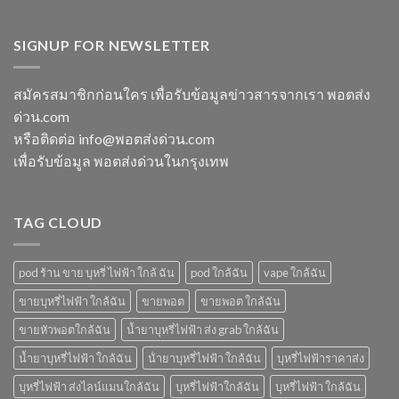
ขาย
กลิ่น
m
แกรป
พอต
หัว
switch
พอต
ใช้
พอ
พอต
SIGNUP FOR NEWSLETTER
ชาร์จ
แล้ว
ตมา
ใช้
กี่
ทิ้ง
โบ
แล้ว
นาที
ใกล้
ทิ้ง
vmc
สมัครสมาชิกก่อนใคร เพื่อรับข้อมูลข่าวสารจากเรา พอตส่ง
ฉัน
ice
5000
ด่วน.com
sparkling
puff
มา
ราคา
หรือติดต่อ info@พอตส่งด่วน.com
โบ
เพื่อรับข้อมูล พอตส่งด่วนในกรุงเทพ
มี
กลิ่น
อะไร
บ้าง
TAG CLOUD
pod ร้าน ขาย บุหรี่ ไฟฟ้า ใกล้ ฉัน
pod ใกล้ฉัน
vape ใกล้ฉัน
ขายบุหรี่ไฟฟ้า ใกล้ฉัน
ขายพอต
ขายพอต ใกล้ฉัน
ขายหัวพอตใกล้ฉัน
น้ำยาบุหรี่ไฟฟ้า ส่ง grab ใกล้ฉัน
น้ำยาบุหรี่ไฟฟ้า ใกล้ฉัน
น้ํายาบุหรี่ไฟฟ้า ใกล้ฉัน
บุหรี่ไฟฟ้าราคาส่ง
บุหรี่ไฟฟ้า ส่งไลน์แมนใกล้ฉัน
บุหรี่ไฟฟ้าใกล้ฉัน
บุหรี่ไฟฟ้า ใกล้ฉัน