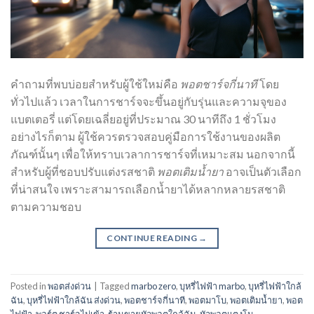
คำถามที่พบบ่อยสำหรับผู้ใช้ใหม่คือ
พอตชาร์จกี่นาที
โดย
ทั่วไปแล้ว เวลาในการชาร์จจะขึ้นอยู่กับรุ่นและความจุของ
แบตเตอรี่ แต่โดยเฉลี่ยอยู่ที่ประมาณ 30 นาทีถึง 1 ชั่วโมง
อย่างไรก็ตาม ผู้ใช้ควรตรวจสอบคู่มือการใช้งานของผลิต
ภัณฑ์นั้นๆ เพื่อให้ทราบเวลาการชาร์จที่เหมาะสม นอกจากนี้
สำหรับผู้ที่ชอบปรับแต่งรสชาติ
พอตเติมน้ำยา
อาจเป็นตัวเลือก
ที่น่าสนใจ เพราะสามารถเลือกน้ำยาได้หลากหลายรสชาติ
ตามความชอบ
CONTINUE READING
→
Posted in
พอตส่งด่วน
|
Tagged
marbo zero
,
บุหรี่ไฟฟ้า marbo
,
บุหรี่ไฟฟ้าใกล้
ฉัน
,
บุหรี่ไฟฟ้าใกล้ฉัน ส่งด่วน
,
พอตชาร์จกี่นาที
,
พอตมาโบ
,
พอตเติมน้ำยา
,
พอต
ไฟฟ้า
,
พอร์ต ชาร์จไม่เข้า
,
ร้านขายหัวพอตใกล้ฉัน
,
หัวพอตแตงโม