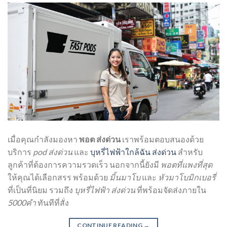
เมื่อคุณกำลังมองหา
พอต ส่งด่วน
เราพร้อมตอบสนองด้วย
บริการ
pod ส่งด่วน
และ
บุหรี่ไฟฟ้าใกล้ฉัน ส่งด่วน
สำหรับ
ลูกค้าที่ต้องการความรวดเร็ว นอกจากนี้ยังมี
พอตที่แพงที่สุด
ให้คุณได้เลือกสรร พร้อมด้วย
มิ้นมาโบ
และ
หัวมาโบมิกเบอรี่
ที่เป็นที่นิยม รวมถึง
บุหรี่ไฟฟ้า ส่งด่วน
ที่พร้อมจัดส่งภายใน
5000คำ
ทันทีที่สั่ง
CONTINUE READING
→