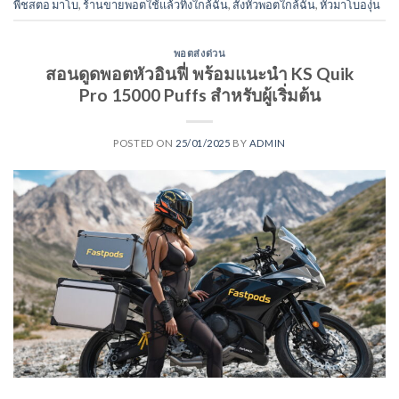
พีชสตอ มาโบ
,
ร้านขายพอตใช้แล้วทิ้งใกล้ฉัน
,
สั่งหัวพอตใกล้ฉัน
,
หัวมาโบองุ่น
พอตส่งด่วน
สอนดูดพอตหัวอินฟี่ พร้อมแนะนำ KS Quik
Pro 15000 Puffs สำหรับผู้เริ่มต้น
POSTED ON
25/01/2025
BY
ADMIN