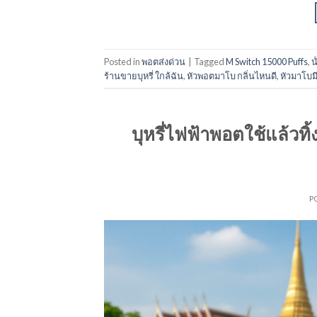
Posted in
พอตส่งด่วน
|
Tagged
M Switch 15000 Puffs
,
น
ร้านขายบุหรี่ ใกล้ฉัน
,
หัวพอตมาโบ กลิ่นไหนดี
,
หัวมาโบมี
บุหรี่ไฟฟ้าพอตใช้แล้วทิ
P