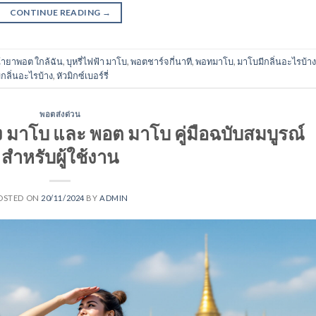
CONTINUE READING
→
้ํายาพอต ใกล้ฉัน
,
บุหรี่ไฟฟ้า มาโบ
,
พอตชาร์จกี่นาที
,
พอทมาโบ
,
มาโบมีกลิ่นอะไรบ้าง
กลิ่นอะไรบ้าง
,
หัวมิกซ์เบอร์รี่
พอตส่งด่วน
้ง มาโบ และ พอต มาโบ คู่มือฉบับสมบูรณ์
สำหรับผู้ใช้งาน
OSTED ON
20/11/2024
BY
ADMIN