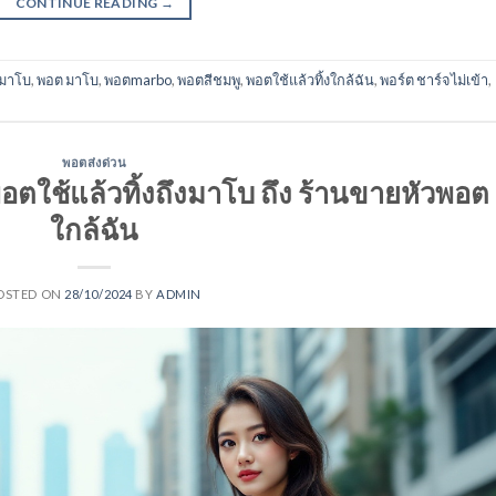
CONTINUE READING
→
า มาโบ
,
พอต มาโบ
,
พอตmarbo
,
พอตสีชมพู
,
พอตใช้แล้วทิ้งใกล้ฉัน
,
พอร์ต ชาร์จไม่เข้า
,
พอตส่งด่วน
อตใช้แล้วทิ้งถึงมาโบ ถึง ร้านขายหัวพอต
ใกล้ฉัน
OSTED ON
28/10/2024
BY
ADMIN