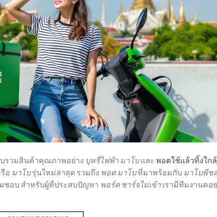
วบรวมสินค้าคุณภาพอย่าง
บุหรี่ไฟฟ้า มาโบ
และ
พอตใช้แล้วทิ้งใกล
รือ
มาโบ
รุ่นใหม่ล่าสุด รวมถึง
พอต มาโบ
ที่มาพร้อมกับ
มาโบพีช
มชอบ สำหรับผู้ที่ประสบปัญหา
พอร์ต ชาร์จไม่เข้า
เรามีทีมงานคอย