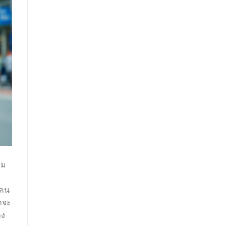
าม
ยคน
าจะ
าง