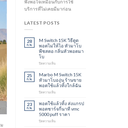
พึงพอใจเหมือนกับการใช้
บริการที่ไม่เคยมีมาก่อน
LATEST POSTS
M Switch 15K วิธีดูด
28
ก.พ.
พอตไม่ให้ไอ หัวมาโบ
พีชสตอ กลิ่นหัวพอตมา
โบ
บน
ปิดความเห็น
M
Switch
Marbo M Switch 15K
25
15K
ก.พ.
หัวมาโบองุ่น ร้านขาย
วิธี
พอตใช้แล้วทิ้งใกล้ฉัน
ดูด
บน
ปิดความเห็น
พอต
Marbo
ไม่
M
ให้
พอตใช้แล้วทิ้ง ส่งแกรป
23
Switch
ไอ
ก.พ.
พอตชาร์จกี่นาที vmc
15K
หัว
5000 puff ราคา
หัว
มา
บน
ปิดความเห็น
มา
โบ
ยม
พอต
โบ
พีช