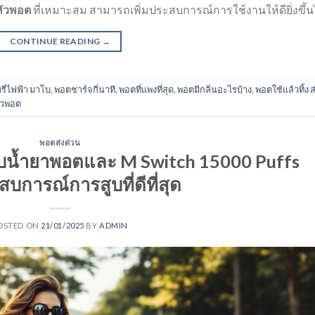
หัวพอต
ที่เหมาะสม สามารถเพิ่มประสบการณ์การใช้งานให้ดียิ่งขึ้น
CONTINUE READING
→
หรี่ไฟฟ้า มาโบ
,
พอตชาร์จกี่นาที
,
พอตที่แพงที่สุด
,
พอตมีกลิ่นอะไรบ้าง
,
พอตใช้แล้วทิ้ง ส
ัวพอต
พอตส่งด่วน
ี่ยวกับน้ำยาพอตและ M Switch 15000 Puffs
สบการณ์การสูบที่ดีที่สุด
OSTED ON
21/01/2025
BY
ADMIN