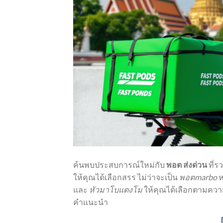
ค้นพบประสบการณ์ใหม่กับ
พอต ส่งด่วน
ที่ร
ให้คุณได้เลือกสรร ไม่ว่าจะเป็น
พอตmarbo
ห
และ
หัวมาโบแตงโม
ให้คุณได้เลือกตามควา
คำแนะนำ