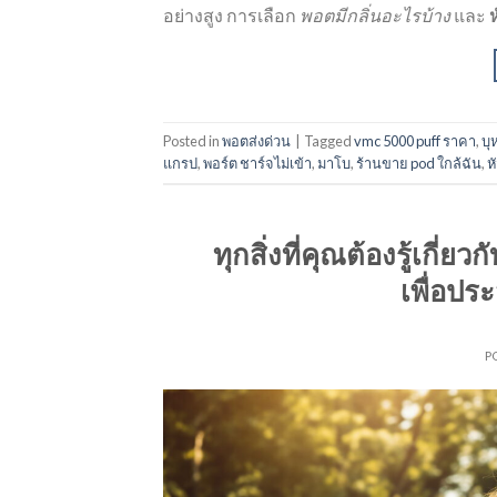
อย่างสูง การเลือก
พอตมีกลิ่นอะไรบ้าง
และ
Posted in
พอตส่งด่วน
|
Tagged
vmc 5000 puff ราคา
,
บุ
แกรป
,
พอร์ต ชาร์จไม่เข้า
,
มาโบ
,
ร้านขาย pod ใกล้ฉัน
,
ห
ทุกสิ่งที่คุณต้องรู้เก
เพื่อประ
P