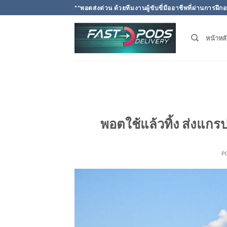
Skip
**พอตส่งด่วน ด้วยทีมงานผู้ขับขี่มืออาชีพที่ผ่านการ
to
content
หน้าหล
พอตใช้แล้วทิ้ง ส่งแกร
P