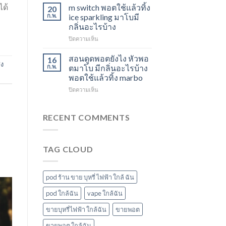
ใช้
องุ่น
ได้
สตอ
m switch พอตใช้แล้วทิ้ง
20
แล้ว
ร้าน
กลิ่น
ก.พ.
ice sparkling มาโบมี
ทิ้ง
ขาย
หัว
กลิ่นอะไรบ้าง
ส่ง
พอต
พอ
บน
ปิดความเห็น
แกรป
ใช้
ตมา
m
พอต
แล้ว
โบ
switch
ชาร์จ
ทิ้ง
สอนดูดพอตยังไง หัวพอ
16
่ง
พอต
กี่
ใกล้
ก.พ.
ตมาโบ มีกลิ่นอะไรบ้าง
ใช้
นาที
ฉัน
พอตใช้แล้วทิ้ง marbo
แล้ว
vmc
บน
ปิดความเห็น
ทิ้ง
5000
สอน
ice
puff
ดูด
sparkling
ราคา
พอ
มา
RECENT COMMENTS
ต
โบ
ยัง
มี
ไง
กลิ่น
TAG CLOUD
หัว
อะไร
พอ
บ้าง
ตมา
โบ
pod ร้าน ขาย บุหรี่ ไฟฟ้า ใกล้ ฉัน
มี
กลิ่น
pod ใกล้ฉัน
vape ใกล้ฉัน
อะไร
ขายบุหรี่ไฟฟ้า ใกล้ฉัน
ขายพอต
บ้าง
พอต
ขายพอต ใกล้ฉัน