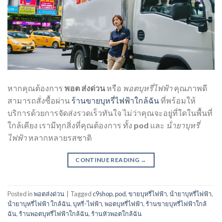
หากคุณต้องการ
พอต ส่งด่วน
หรือ
พอตบุหรี่ไฟฟ้า
คุณภาพดี
สามารถสั่งซื้อผ่าน
ร้านขายบุหรี่ไฟฟ้าใกล้ฉัน
ที่พร้อมให้
บริการด้วยการจัดส่งรวดเร็วทันใจ ไม่ว่าคุณจะอยู่ที่ใดในพื้นที่
ใกล้เคียง เรามีทุกสิ่งที่คุณต้องการ ทั้ง
pod
และ
น้ํายาบุหรี่
ไฟฟ้า
หลากหลายรสชาติ
CONTINUE READING
→
Posted in
พอตส่งด่วน
|
Tagged
c9shop
,
pod
,
ขายบุหรี่ไฟฟ้า
,
น้ํายาบุหรี่ไฟฟ้า
,
น้ํายาบุหรี่ไฟฟ้า ใกล้ฉัน
,
บุหรี่-ไฟฟ้า
,
พอตบุหรี่ไฟฟ้า
,
ร้านขายบุหรี่ไฟฟ้าใกล้
ฉัน
,
ร้านพอตบุหรี่ไฟฟ้าใกล้ฉัน
,
ร้านหัวพอตใกล้ฉัน