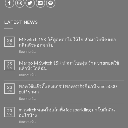
LATEST NEWS
M Switch 15K วิธีดูดพอตไม่ให้ไอ หัวมาโบพีชสตอ
28
ก.พ.
กลิ่นหัวพอตมาโบ
บน
ปิดความเห็น
M
Switch
Marbo M Switch 15K หัวมาโบองุ่น ร้านขายพอตใช้
25
15K
ก.พ.
แล้วทิ้งใกล้ฉัน
วิธี
บน
ปิดความเห็น
ดูด
Marbo
พอต
M
พอตใช้แล้วทิ้ง ส่งแกรป พอตชาร์จกี่นาที vmc 5000
ไม่
23
Switch
ให้
ก.พ.
puff ราคา
15K
ไอ
บน
ปิดความเห็น
หัว
หัว
พอต
มา
มา
ใช้
m switch พอตใช้แล้วทิ้ง ice sparkling มาโบมีกลิ่น
โบ
20
โบ
แล้ว
องุ่น
ก.พ.
อะไรบ้าง
พีช
ทิ้ง
ร้าน
สตอ
บน
ปิดความเห็น
ส่ง
ขาย
กลิ่น
m
แกรป