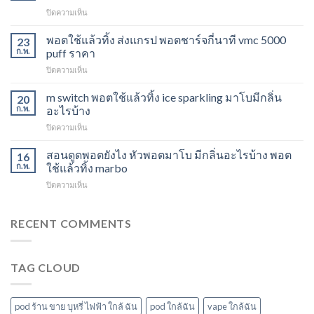
วิธี
บน
ปิดความเห็น
ดูด
Marbo
พอต
M
พอตใช้แล้วทิ้ง ส่งแกรป พอตชาร์จกี่นาที vmc 5000
ไม่
23
Switch
ให้
ก.พ.
puff ราคา
15K
ไอ
บน
ปิดความเห็น
หัว
หัว
พอต
มา
มา
ใช้
m switch พอตใช้แล้วทิ้ง ice sparkling มาโบมีกลิ่น
โบ
20
โบ
แล้ว
องุ่น
ก.พ.
อะไรบ้าง
พีช
ทิ้ง
ร้าน
สตอ
บน
ปิดความเห็น
ส่ง
ขาย
กลิ่น
m
แกรป
พอต
หัว
switch
สอนดูดพอตยังไง หัวพอตมาโบ มีกลิ่นอะไรบ้าง พอต
พอต
16
ใช้
พอ
พอต
ชาร์จ
ก.พ.
ใช้แล้วทิ้ง marbo
แล้ว
ตมา
ใช้
กี่
ทิ้ง
โบ
บน
ปิดความเห็น
แล้ว
นาที
ใกล้
สอน
ทิ้ง
vmc
ฉัน
ดูด
ice
5000
พอ
RECENT COMMENTS
sparkling
puff
ต
มา
ราคา
ยัง
โบ
ไง
มี
TAG CLOUD
หัว
กลิ่น
พอ
อะไร
ตมา
บ้าง
โบ
pod ร้าน ขาย บุหรี่ ไฟฟ้า ใกล้ ฉัน
pod ใกล้ฉัน
vape ใกล้ฉัน