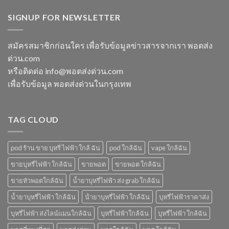
พอต
หัว
switch
พอต
ใช้
พอ
พอต
SIGNUP FOR NEWSLETTER
ชาร์จ
แล้ว
ตมา
ใช้
กี่
ทิ้ง
โบ
แล้ว
นาที
ใกล้
ทิ้ง
vmc
สมัครสมาชิกก่อนใคร เพื่อรับข้อมูลข่าวสารจากเรา พอตส่ง
ฉัน
ice
5000
ด่วน.com
sparkling
puff
มา
ราคา
หรือติดต่อ info@พอตส่งด่วน.com
โบ
เพื่อรับข้อมูล พอตส่งด่วนในกรุงเทพ
มี
กลิ่น
อะไร
บ้าง
TAG CLOUD
pod ร้าน ขาย บุหรี่ ไฟฟ้า ใกล้ ฉัน
pod ใกล้ฉัน
vape ใกล้ฉัน
ขายบุหรี่ไฟฟ้า ใกล้ฉัน
ขายพอต
ขายพอต ใกล้ฉัน
ขายหัวพอตใกล้ฉัน
น้ำยาบุหรี่ไฟฟ้า ส่ง grab ใกล้ฉัน
น้ำยาบุหรี่ไฟฟ้า ใกล้ฉัน
น้ํายาบุหรี่ไฟฟ้า ใกล้ฉัน
บุหรี่ไฟฟ้าราคาส่ง
บุหรี่ไฟฟ้า ส่งไลน์แมนใกล้ฉัน
บุหรี่ไฟฟ้าใกล้ฉัน
บุหรี่ไฟฟ้า ใกล้ฉัน