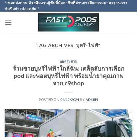
Skip
**พอตส่งด่วน ด้วยทีมงานผู้ขับขี่มืออาชีพที่ผ่านการฝึกอบรมมาตรฐานการ
ขับขี่อย่างปลอดภัย**
to
content
TAG ARCHIVES:
บุหรี่-ไฟฟ้า
พอตส่งด่วน
ร้านขายบุหรี่ไฟฟ้าใกล้ฉัน: เคล็ดลับการเลือก
pod และพอตบุหรี่ไฟฟ้า พร้อมน้ำยาคุณภาพ
จาก c9shop
POSTED ON
04/12/2024
BY
ADMIN