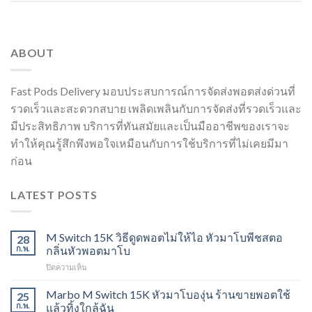
ABOUT
Fast Pods Delivery มอบประสบการณ์การจัดส่งพอตส่งด่วนที่
รวดเร็วและสะดวกสบาย เพลิดเพลินกับการจัดส่งที่รวดเร็วและ
มีประสิทธิภาพ บริการที่ทันสมัยและเป็นมืออาชีพของเราจะ
ทำให้คุณรู้สึกพึงพอใจเหมือนกับการใช้บริการที่ไม่เคยมีมา
ก่อน
LATEST POSTS
M Switch 15K วิธีดูดพอตไม่ให้ไอ หัวมาโบพีชสตอ
28
ก.พ.
กลิ่นหัวพอตมาโบ
บน
ปิดความเห็น
M
Switch
Marbo M Switch 15K หัวมาโบองุ่น ร้านขายพอตใช้
25
15K
ก.พ.
แล้วทิ้งใกล้ฉัน