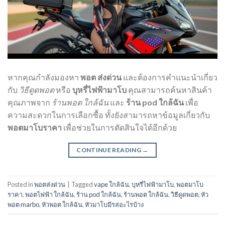
หากคุณกำลังมองหา
พอต ส่งด่วน
และต้องการคำแนะนำเกี่ยว
กับ
วิธีดูดพอต
หรือ
บุหรี่ไฟฟ้ามาโบ
คุณสามารถค้นหาสินค้า
คุณภาพจาก
ร้านพอต ใกล้ฉัน
และ
ร้าน pod ใกล้ฉัน
เพื่อ
ความสะดวกในการเลือกซื้อ ทั้งยังสามารถหาข้อมูลเกี่ยวกับ
พอตมาโบราคา
เพื่อช่วยในการตัดสินใจได้อีกด้วย
CONTINUE READING
→
Posted in
พอตส่งด่วน
|
Tagged
vape ใกล้ฉัน
,
บุหรี่ไฟฟ้ามาโบ
,
พอตมาโบ
ราคา
,
พอตไฟฟ้า ใกล้ฉัน
,
ร้าน pod ใกล้ฉัน
,
ร้านพอต ใกล้ฉัน
,
วิธีดูดพอต
,
หัว
พอต marbo
,
หัวพอต ใกล้ฉัน
,
หัวมาโบมีรสอะไรบ้าง