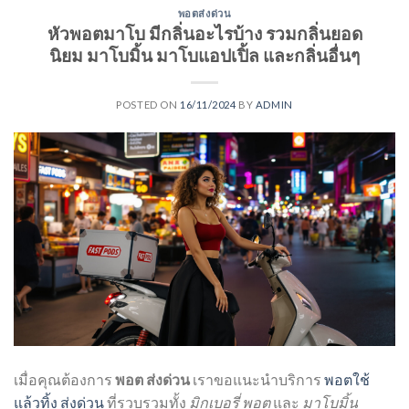
พอตส่งด่วน
หัวพอตมาโบ มีกลิ่นอะไรบ้าง รวมกลิ่นยอด
นิยม มาโบมิ้น มาโบแอปเปิ้ล และกลิ่นอื่นๆ
POSTED ON
16/11/2024
BY
ADMIN
เมื่อคุณต้องการ
พอต ส่งด่วน
เราขอแนะนำบริการ
พอตใช้
แล้วทิ้ง ส่งด่วน
ที่รวบรวมทั้ง
มิกเบอรี่ พอต
และ
มาโบมิ้น