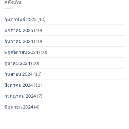
คลังเก็บ
กุมภาพันธ์ 2025
(10)
มกราคม 2025
(10)
ธันวาคม 2024
(10)
พฤศจิกายน 2024
(10)
ตุลาคม 2024
(10)
กันยายน 2024
(10)
สิงหาคม 2024
(11)
กรกฎาคม 2024
(7)
มิถุนายน 2024
(4)