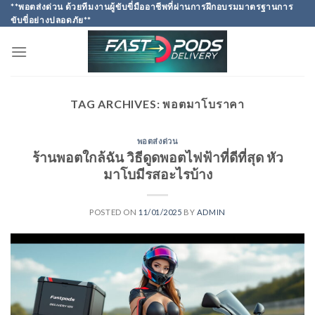
Skip
**พอตส่งด่วน ด้วยทีมงานผู้ขับขี่มืออาชีพที่ผ่านการฝึกอบรมมาตรฐานการ
ขับขี่อย่างปลอดภัย**
to
content
TAG ARCHIVES:
พอตมาโบราคา
พอตส่งด่วน
ร้านพอตใกล้ฉัน วิธีดูดพอตไฟฟ้าที่ดีที่สุด หัว
มาโบมีรสอะไรบ้าง
POSTED ON
11/01/2025
BY
ADMIN