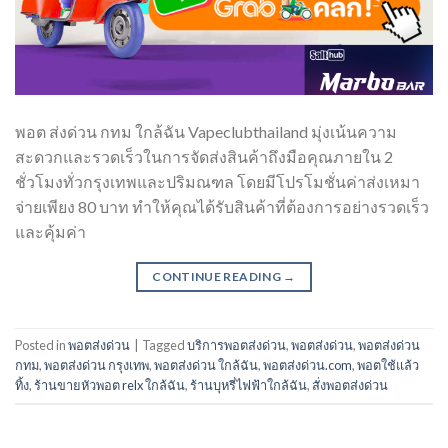
พอต ส่งด่วน กทม ใกล้ฉัน Vapeclubthailand มุ่งเน้นความ
สะดวกและรวดเร็วในการจัดส่งสินค้าถึงมือคุณภายใน 2
ชั่วโมงทั่วกรุงเทพและปริมณฑล โดยมีโปรโมชั่นค่าส่งเหมา
จ่ายเพียง 80 บาท ทำให้คุณได้รับสินค้าที่ต้องการอย่างรวดเร็ว
และคุ้มค่า
CONTINUE READING
→
Posted in
พอตส่งด่วน
|
Tagged
บริการพอตส่งด่วน
,
พอตส่งด่วน
,
พอตส่งด่วน
กทม
,
พอตส่งด่วน กรุงเทพ
,
พอตส่งด่วน ใกล้ฉัน
,
พอตส่งด่วน.com
,
พอตใช้แล้ว
ทิ้ง
,
ร้านขายหัวพอต relx ใกล้ฉัน
,
ร้านบุหรี่ไฟฟ้าใกล้ฉัน
,
สั่งพอตส่งด่วน