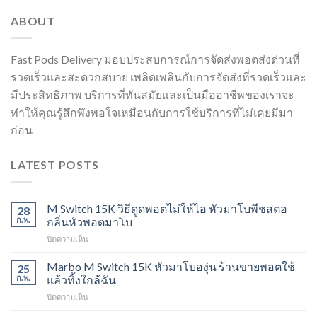
ABOUT
Fast Pods Delivery มอบประสบการณ์การจัดส่งพอตส่งด่วนที่
รวดเร็วและสะดวกสบาย เพลิดเพลินกับการจัดส่งที่รวดเร็วและ
มีประสิทธิภาพ บริการที่ทันสมัยและเป็นมืออาชีพของเราจะ
ทำให้คุณรู้สึกพึงพอใจเหมือนกับการใช้บริการที่ไม่เคยมีมา
ก่อน
LATEST POSTS
M Switch 15K วิธีดูดพอตไม่ให้ไอ หัวมาโบพีชสตอ
28
ก.พ.
กลิ่นหัวพอตมาโบ
บน
ปิดความเห็น
M
Switch
Marbo M Switch 15K หัวมาโบองุ่น ร้านขายพอตใช้
25
15K
ก.พ.
แล้วทิ้งใกล้ฉัน
วิธี
บน
ปิดความเห็น
ดูด
Marbo
พอต