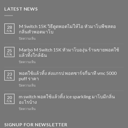
LATEST NEWS
M Switch 15K วิธีดูดพอตไม่ให้ไอ หัวมาโบพีชสตอ
28
ก.พ.
กลิ่นหัวพอตมาโบ
บน
ปิดความเห็น
M
Switch
Marbo M Switch 15K หัวมาโบองุ่น ร้านขายพอตใช้
25
15K
ก.พ.
แล้วทิ้งใกล้ฉัน
วิธี
บน
ปิดความเห็น
ดูด
Marbo
พอต
M
พอตใช้แล้วทิ้ง ส่งแกรป พอตชาร์จกี่นาที vmc 5000
ไม่
23
Switch
ให้
ก.พ.
puff ราคา
15K
ไอ
บน
ปิดความเห็น
หัว
หัว
พอต
มา
มา
ใช้
m switch พอตใช้แล้วทิ้ง ice sparkling มาโบมีกลิ่น
โบ
20
โบ
แล้ว
องุ่น
ก.พ.
อะไรบ้าง
พีช
ทิ้ง
ร้าน
สตอ
บน
ปิดความเห็น
ส่ง
ขาย
กลิ่น
m
แกรป
พอต
หัว
switch
พอต
ใช้
พอ
พอต
SIGNUP FOR NEWSLETTER
ชาร์จ
แล้ว
ตมา
ใช้