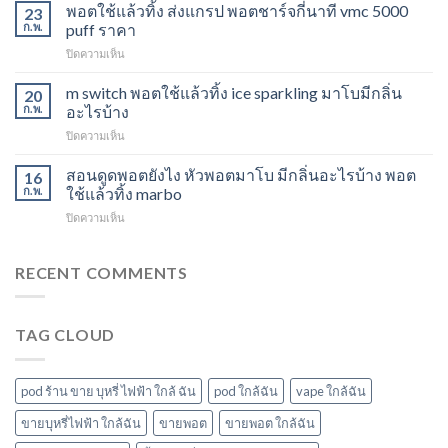
M
พอตใช้แล้วทิ้ง ส่งแกรป พอตชาร์จกี่นาที vmc 5000
ไม่
23
Switch
ให้
ก.พ.
puff ราคา
15K
ไอ
บน
ปิดความเห็น
หัว
หัว
พอต
มา
มา
ใช้
m switch พอตใช้แล้วทิ้ง ice sparkling มาโบมีกลิ่น
โบ
20
โบ
แล้ว
องุ่น
ก.พ.
อะไรบ้าง
พีช
ทิ้ง
ร้าน
สตอ
บน
ปิดความเห็น
ส่ง
ขาย
กลิ่น
m
แกรป
พอต
หัว
switch
สอนดูดพอตยังไง หัวพอตมาโบ มีกลิ่นอะไรบ้าง พอต
พอต
16
ใช้
พอ
พอต
ชาร์จ
ก.พ.
ใช้แล้วทิ้ง marbo
แล้ว
ตมา
ใช้
กี่
ทิ้ง
โบ
บน
ปิดความเห็น
แล้ว
นาที
ใกล้
สอน
ทิ้ง
vmc
ฉัน
ดูด
ice
5000
พอ
RECENT COMMENTS
sparkling
puff
ต
มา
ราคา
ยัง
โบ
ไง
มี
TAG CLOUD
หัว
กลิ่น
พอ
อะไร
ตมา
บ้าง
โบ
pod ร้าน ขาย บุหรี่ ไฟฟ้า ใกล้ ฉัน
pod ใกล้ฉัน
vape ใกล้ฉัน
มี
กลิ่น
ขายบุหรี่ไฟฟ้า ใกล้ฉัน
ขายพอต
ขายพอต ใกล้ฉัน
อะไร