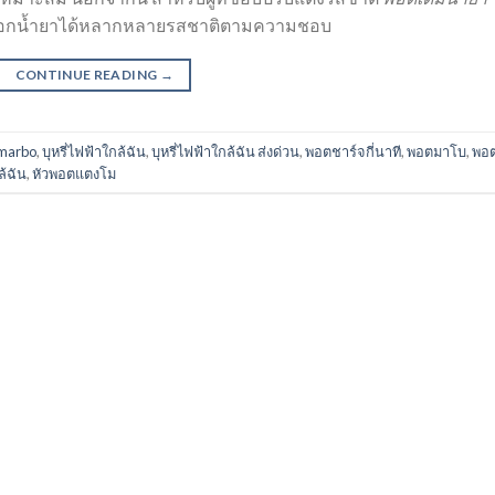
เลือกน้ำยาได้หลากหลายรสชาติตามความชอบ
CONTINUE READING
→
า marbo
,
บุหรี่ไฟฟ้าใกล้ฉัน
,
บุหรี่ไฟฟ้าใกล้ฉัน ส่งด่วน
,
พอตชาร์จกี่นาที
,
พอตมาโบ
,
พอต
้ฉัน
,
หัวพอตแตงโม