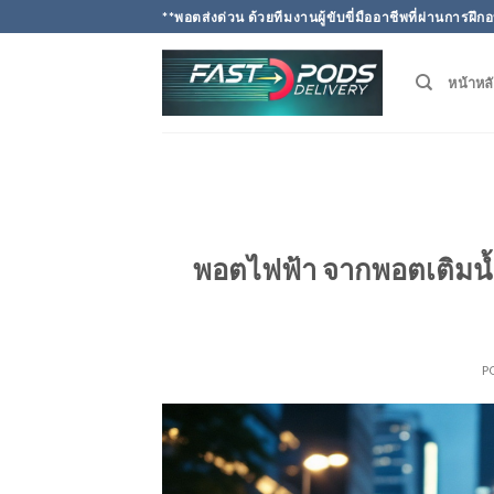
Skip
**พอตส่งด่วน ด้วยทีมงานผู้ขับขี่มืออาชีพที่ผ่านการ
to
content
หน้าหล
พอตไฟฟ้า จากพอตเติมน้ำย
P