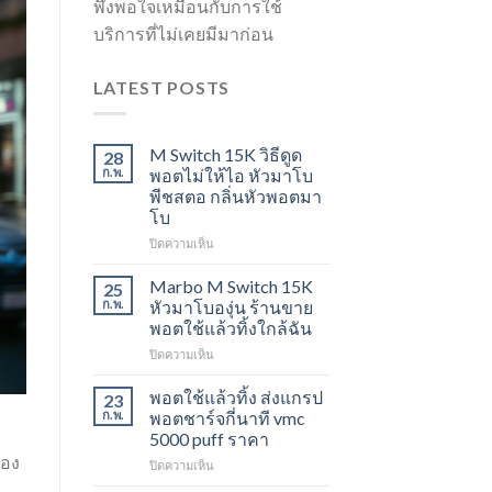
พึงพอใจเหมือนกับการใช้
บริการที่ไม่เคยมีมาก่อน
LATEST POSTS
M Switch 15K วิธีดูด
28
ก.พ.
พอตไม่ให้ไอ หัวมาโบ
พีชสตอ กลิ่นหัวพอตมา
โบ
บน
ปิดความเห็น
M
Switch
Marbo M Switch 15K
25
15K
ก.พ.
หัวมาโบองุ่น ร้านขาย
วิธี
พอตใช้แล้วทิ้งใกล้ฉัน
ดูด
บน
ปิดความเห็น
พอต
Marbo
ไม่
M
ให้
พอตใช้แล้วทิ้ง ส่งแกรป
23
Switch
ไอ
ก.พ.
พอตชาร์จกี่นาที vmc
15K
หัว
5000 puff ราคา
หัว
มา
ของ
บน
ปิดความเห็น
มา
โบ
พอต
โบ
พีช