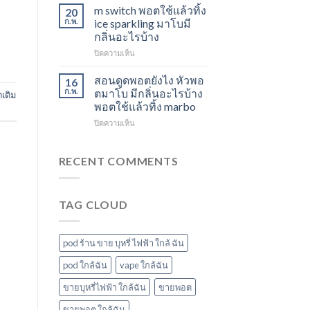
ใช้
องุ่น
สตอ
m switch พอตใช้แล้วทิ้ง
20
แล้ว
ร้าน
กลิ่น
ก.พ.
ice sparkling มาโบมี
ทิ้ง
ขาย
หัว
กลิ่นอะไรบ้าง
ส่ง
พอต
พอ
บน
ปิดความเห็น
แกรป
ใช้
ตมา
m
พอต
แล้ว
โบ
switch
ชาร์จ
ทิ้ง
สอนดูดพอตยังไง หัวพอ
16
พอต
กี่
ใกล้
ก.พ.
ตมาโบ มีกลิ่นอะไรบ้าง
เติม
ใช้
นาที
ฉัน
พอตใช้แล้วทิ้ง marbo
แล้ว
vmc
บน
ปิดความเห็น
ทิ้ง
5000
สอน
ice
puff
ดูด
sparkling
ราคา
พอ
มา
RECENT COMMENTS
ต
โบ
ยัง
มี
ไง
กลิ่น
TAG CLOUD
หัว
อะไร
พอ
บ้าง
ตมา
โบ
pod ร้าน ขาย บุหรี่ ไฟฟ้า ใกล้ ฉัน
มี
กลิ่น
pod ใกล้ฉัน
vape ใกล้ฉัน
อะไร
ขายบุหรี่ไฟฟ้า ใกล้ฉัน
ขายพอต
บ้าง
พอต
ขายพอต ใกล้ฉัน