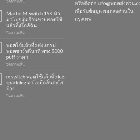
บน
ปิดความเห็น
หรือติดต่อ info@พอตส่งด่วน.
M
เพื่อรับข้อมูล พอตส่งด่วนใน
Switch
Marbo M Switch 15K หัว
15K
กรุงเทพ
มาโบองุ่น ร้านขายพอตใช้
วิธี
แล้วทิ้งใกล้ฉัน
ดูด
บน
ปิดความเห็น
พอต
Marbo
ไม่
M
ให้
พอตใช้แล้วทิ้ง ส่งแกรป
Switch
ไอ
พอตชาร์จกี่นาที vmc 5000
15K
หัว
puff ราคา
หัว
มา
บน
ปิดความเห็น
มา
โบ
พอต
โบ
พีช
ใช้
องุ่น
สตอ
m switch พอตใช้แล้วทิ้ง ice
แล้ว
ร้าน
กลิ่น
sparkling มาโบมีกลิ่นอะไร
ทิ้ง
ขาย
หัว
บ้าง
ส่ง
พอต
พอ
บน
ปิดความเห็น
แกรป
ใช้
ตมา
m
พอต
แล้ว
โบ
switch
ชาร์จ
ทิ้ง
พอต
กี่
ใกล้
ใช้
นาที
ฉัน
แล้ว
vmc
ทิ้ง
5000
ice
puff
sparkling
ราคา