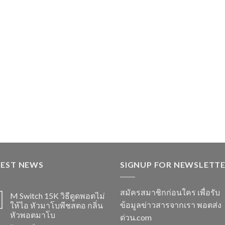
TEST NEWS
SIGNUP FOR NEWSLETT
สมัครสมาชิกก่อนใคร เพื่อรับ
M Switch 15K วิธีดูดพอตไม่
ข้อมูลข่าวสารจากเรา พอตส่ง
ให้ไอ หัวมาโบพีชสตอ กลิ่น
หัวพอตมาโบ
ด่วน.com