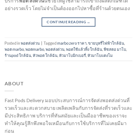
บริการ
พอต ส่งด่วน
นี้ช่วยให้ผู้ใช้สามารถเข้าถึงผลิตภัณฑ์ได้
อย่างรวดเร็ว โดยไม่จำเป็นต้องออกไปหาซื้อที่ร้านด้วยตนเอง
CONTINUE READING
→
Posted in
พอตส่งด่วน
|
Tagged
marbo zero ราคา
,
ขายบุหรี่ไฟฟ้าใกล้ฉัน
,
พอต marbo
,
พอตmarbo
,
พอตส่งด่วน
,
พอตใช้แล้วทิ้ง ใกล้ฉัน
,
พีชสตอ มาโบ
,
ร้านpod ใกล้ฉัน
,
หัวพอต ใกล้ฉัน
,
หัวมาโบมิกเบอรี่
,
หัวมาโบแตงโม
ABOUT
Fast Pods Delivery มอบประสบการณ์การจัดส่งพอตส่งด่วนที่
รวดเร็วและสะดวกสบาย เพลิดเพลินกับการจัดส่งที่รวดเร็วและ
มีประสิทธิภาพ บริการที่ทันสมัยและเป็นมืออาชีพของเราจะ
ทำให้คุณรู้สึกพึงพอใจเหมือนกับการใช้บริการที่ไม่เคยมีมา
ก่อน