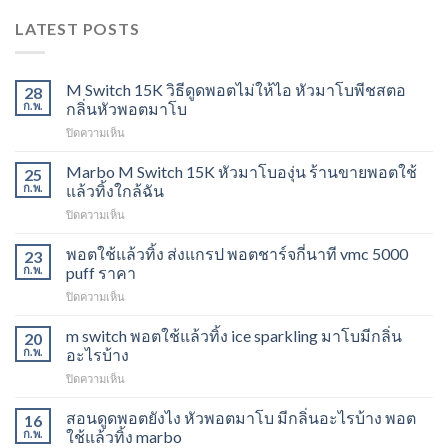
LATEST POSTS
M Switch 15K วิธีดูดพอตไม่ให้ไอ หัวมาโบพีชสตอ
28
ก.พ.
กลิ่นหัวพอตมาโบ
บน
ปิดความเห็น
M
Switch
Marbo M Switch 15K หัวมาโบองุ่น ร้านขายพอตใช้
25
15K
ก.พ.
แล้วทิ้งใกล้ฉัน
วิธี
บน
ปิดความเห็น
ดูด
Marbo
พอต
M
พอตใช้แล้วทิ้ง ส่งแกรป พอตชาร์จกี่นาที vmc 5000
ไม่
23
Switch
ให้
ก.พ.
puff ราคา
15K
ไอ
บน
ปิดความเห็น
หัว
หัว
พอต
มา
มา
ใช้
m switch พอตใช้แล้วทิ้ง ice sparkling มาโบมีกลิ่น
โบ
20
โบ
แล้ว
องุ่น
ก.พ.
อะไรบ้าง
พีช
ทิ้ง
ร้าน
สตอ
บน
ปิดความเห็น
ส่ง
ขาย
กลิ่น
m
แกรป
พอต
หัว
switch
สอนดูดพอตยังไง หัวพอตมาโบ มีกลิ่นอะไรบ้าง พอต
พอต
16
ใช้
พอ
พอต
ชาร์จ
ก.พ.
ใช้แล้วทิ้ง marbo
แล้ว
ตมา
ใช้