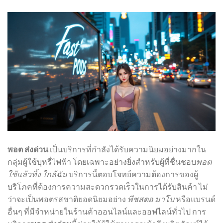
พอต ส่งด่วน
เป็นบริการที่กำลังได้รับความนิยมอย่างมากใน
กลุ่มผู้ใช้บุหรี่ไฟฟ้า โดยเฉพาะอย่างยิ่งสำหรับผู้ที่ชื่นชอบ
พอต
ใช้แล้วทิ้ง ใกล้ฉัน
บริการนี้ตอบโจทย์ความต้องการของผู้
บริโภคที่ต้องการความสะดวกรวดเร็วในการได้รับสินค้า ไม่
ว่าจะเป็นพอตรสชาติยอดนิยมอย่าง
พีชสตอ มาโบ
หรือแบรนด์
อื่นๆ ที่มีจำหน่ายในร้านค้าออนไลน์และออฟไลน์ทั่วไป การ