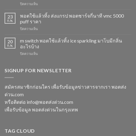
บน
ปิดความเห็น
ดูด
Marbo
พอต
M
พอตใช้แล้วทิ้ง ส่งแกรป พอตชาร์จกี่นาที vmc 5000
ไม่
23
Switch
ให้
ก.พ.
puff ราคา
15K
ไอ
บน
ปิดความเห็น
หัว
หัว
พอต
มา
มา
ใช้
m switch พอตใช้แล้วทิ้ง ice sparkling มาโบมีกลิ่น
โบ
20
โบ
แล้ว
องุ่น
ก.พ.
อะไรบ้าง
พีช
ทิ้ง
ร้าน
สตอ
บน
ปิดความเห็น
ส่ง
ขาย
กลิ่น
m
แกรป
พอต
หัว
switch
พอต
ใช้
พอ
พอต
SIGNUP FOR NEWSLETTER
ชาร์จ
แล้ว
ตมา
ใช้
กี่
ทิ้ง
โบ
แล้ว
นาที
ใกล้
ทิ้ง
vmc
สมัครสมาชิกก่อนใคร เพื่อรับข้อมูลข่าวสารจากเรา พอตส่ง
ฉัน
ice
5000
ด่วน.com
sparkling
puff
มา
ราคา
หรือติดต่อ info@พอตส่งด่วน.com
โบ
เพื่อรับข้อมูล พอตส่งด่วนในกรุงเทพ
มี
กลิ่น
อะไร
บ้าง
TAG CLOUD