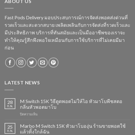
ABOUT US
Fast Pods Delivery มอบประสบการณ์การจัดส่งพอตส่งด่วนที่
รวดเร็วและสะดวกสบาย เพลิดเพลินกับการจัดส่งที่รวดเร็วและ
มีประสิทธิภาพ บริการที่ทันสมัยและเป็นมืออาชีพของเราจะ
ทำให้คุณรู้สึกพึงพอใจเหมือนกับการใช้บริการที่ไม่เคยมีมา
ก่อน
LATEST NEWS
M Switch 15K วิธีดูดพอตไม่ให้ไอ หัวมาโบพีชสตอ
28
ก.พ.
กลิ่นหัวพอตมาโบ
บน
ปิดความเห็น
M
Switch
Marbo M Switch 15K หัวมาโบองุ่น ร้านขายพอตใช้
25
15K
ก.พ.
แล้วทิ้งใกล้ฉัน
วิธี