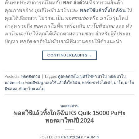
ค้นพบประสบการณ์ใหม่กับ
พอต ส่งด่วน
ที่รวบรวมสินค้า
คุณภาพอย่าง
บุหรี่ไฟฟ้า มาโบ
และ
พอตใช้แล้วทิ้งใกล้ฉัน
ให้
คุณได้เลือกสรร ไม่ว่าจะเป็น
พอตmarbo
หรือ
มาโบ
รุ่นใหม่
ล่าสุด รวมถึง
พอต มาโบ
ที่มาพร้อมกับ
มาโบพีชสตอ
และ
หัว
มาโบแตงโม
ให้คุณได้เลือกตามความชอบ สำหรับผู้ที่ประสบ
ปัญหา
พอร์ต ชาร์จไม่เข้า
เรามีทีมงานคอยให้คำแนะนำ
CONTINUE READING
→
Posted in
พอตส่งด่วน
|
Tagged
ดูดพอตยังไง
,
บุหรี่ไฟฟ้า มาโบ
,
พอต มาโบ
,
พอตmarbo
,
พอตสีชมพู
,
พอตใช้แล้วทิ้งใกล้ฉัน
,
พอร์ต ชาร์จไม่เข้า
,
มาโบ
,
มาโบ
พีชสตอ
,
หัวมาโบแตงโม
พอตส่งด่วน
พอตใช้แล้วทิ้งใกล้ฉัน KS Quik 15000 Puffs
พอตมาใหม่ปี 2024
POSTED ON
01/10/2024
BY
ADMIN