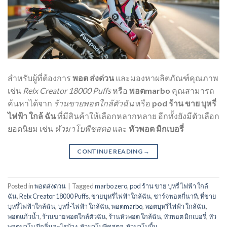
สำหรับผู้ที่ต้องการ
พอต ส่งด่วน
และมองหาผลิตภัณฑ์คุณภาพ
เช่น
Relx Creator 18000 Puffs
หรือ
พอตmarbo
คุณสามารถ
ค้นหาได้จาก
ร้านขายพอตใกล้ตัวฉัน
หรือ
pod ร้าน ขาย บุหรี่
ไฟฟ้า ใกล้ ฉัน
ที่มีสินค้าให้เลือกหลากหลาย อีกทั้งยังมีตัวเลือก
ยอดนิยม เช่น
หัวมาโบพีชสตอ
และ
หัวพอต มิกเบอรี่
CONTINUE READING
→
Posted in
พอตส่งด่วน
|
Tagged
marbo zero
,
pod ร้าน ขาย บุหรี่ ไฟฟ้า ใกล้
ฉัน
,
Relx Creator 18000 Puffs
,
ขายบุหรี่ไฟฟ้าใกล้ฉัน
,
ชาร์จพอตกี่นาที
,
ที่ขาย
บุหรี่ไฟฟ้าใกล้ฉัน
,
บุหรี่-ไฟฟ้า ใกล้ฉัน
,
พอตmarbo
,
พอตบุหรี่ไฟฟ้า ใกล้ฉัน
,
พอตแก้วน้ำ
,
ร้านขายพอตใกล้ตัวฉัน
,
ร้านหัวพอต ใกล้ฉัน
,
หัวพอต มิกเบอรี่
,
หัว
พอตมาโบ มีกลิ่นอะไรบ้าง
,
หัวมาโบพีชสตอ
,
หัวมาโบมิ้น