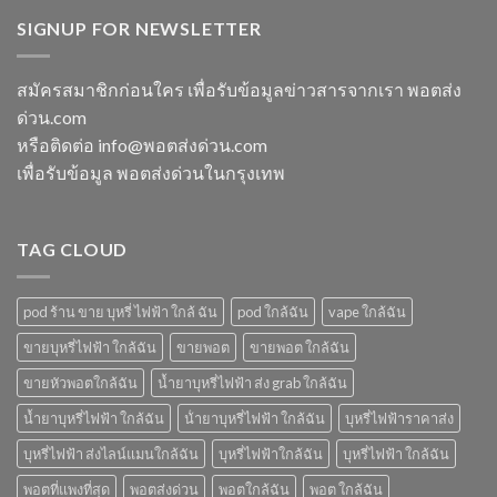
switch
พอต
ใช้
พอ
พอต
SIGNUP FOR NEWSLETTER
ชาร์จ
แล้ว
ตมา
ใช้
กี่
ทิ้ง
โบ
แล้ว
นาที
ใกล้
ทิ้ง
vmc
สมัครสมาชิกก่อนใคร เพื่อรับข้อมูลข่าวสารจากเรา พอตส่ง
ฉัน
ice
5000
ด่วน.com
sparkling
puff
มา
ราคา
หรือติดต่อ info@พอตส่งด่วน.com
โบ
เพื่อรับข้อมูล พอตส่งด่วนในกรุงเทพ
มี
กลิ่น
อะไร
บ้าง
TAG CLOUD
pod ร้าน ขาย บุหรี่ ไฟฟ้า ใกล้ ฉัน
pod ใกล้ฉัน
vape ใกล้ฉัน
ขายบุหรี่ไฟฟ้า ใกล้ฉัน
ขายพอต
ขายพอต ใกล้ฉัน
ขายหัวพอตใกล้ฉัน
น้ำยาบุหรี่ไฟฟ้า ส่ง grab ใกล้ฉัน
น้ำยาบุหรี่ไฟฟ้า ใกล้ฉัน
น้ํายาบุหรี่ไฟฟ้า ใกล้ฉัน
บุหรี่ไฟฟ้าราคาส่ง
บุหรี่ไฟฟ้า ส่งไลน์แมนใกล้ฉัน
บุหรี่ไฟฟ้าใกล้ฉัน
บุหรี่ไฟฟ้า ใกล้ฉัน
พอตที่แพงที่สุด
พอตส่งด่วน
พอตใกล้ฉัน
พอต ใกล้ฉัน