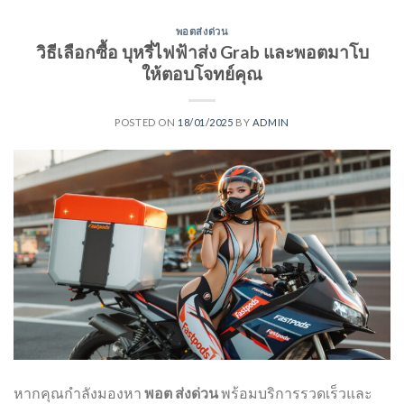
พอตส่งด่วน
วิธีเลือกซื้อ บุหรี่ไฟฟ้าส่ง Grab และพอตมาโบ
ให้ตอบโจทย์คุณ
POSTED ON
18/01/2025
BY
ADMIN
หากคุณกำลังมองหา
พอต ส่งด่วน
พร้อมบริการรวดเร็วและ