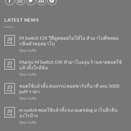
LATEST NEWS
M Switch 15K วิธีดูดพอตไม่ให้ไอ หัวมาโบพีชสตอ
28
ก.พ.
กลิ่นหัวพอตมาโบ
บน
ปิดความเห็น
M
Switch
Marbo M Switch 15K หัวมาโบองุ่น ร้านขายพอตใช้
25
15K
ก.พ.
แล้วทิ้งใกล้ฉัน
วิธี
บน
ปิดความเห็น
ดูด
Marbo
พอต
M
พอตใช้แล้วทิ้ง ส่งแกรป พอตชาร์จกี่นาที vmc 5000
ไม่
23
Switch
ให้
ก.พ.
puff ราคา
15K
ไอ
บน
ปิดความเห็น
หัว
หัว
พอต
มา
มา
ใช้
m switch พอตใช้แล้วทิ้ง ice sparkling มาโบมีกลิ่น
โบ
20
โบ
แล้ว
องุ่น
ก.พ.
อะไรบ้าง
พีช
ทิ้ง
ร้าน
สตอ
บน
ปิดความเห็น
ส่ง
ขาย
กลิ่น
m
แกรป
พอต
หัว