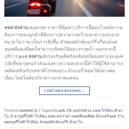
พอต ส่งด่วน
พอต relx ราคา
ที่คุ้มค่า บริการนี้ตอบโจทย์ความ
ต้องการของลูกค้าที่ต้องการความรวดเร็วและความสะดวก
สบาย ไม่ว่าจะเป็นการสั่งซื้อ
หัวพอตมิกซ์เบอร์รี่
หรือแม้แต่
พอตที่แพงที่สุด
ก็สามารถจัดส่งได้อย่างรวดเร็ว นอกจากนี้
บริการ
pod ส่งด่วน
ยังรองรับผลิตภัณฑ์ยอดนิยมอย่าง
ks quik
15k
ที่หลายคนกำลังมองหา ความสะดวกนี้ทำให้ผู้ใช้สามารถ
เพลิดเพลินกับรสชาติโปรดอย่าง
มิกเบอรี่ พอต
ได้อย่างต่อ
เนื่อง โดยไม่ต้องกังวลว่าจะขาดแคลน
CONTINUE READING
→
Posted in
พอตส่งด่วน
|
Tagged
ks quik 15k
,
pod ส่งด่วน
,
vape ใกล้ฉัน
,
ตัวมา
โบ
,
น้ํายาบุหรี่ไฟฟ้า ใกล้ฉัน
,
พอต relx ราคา
,
พอตที่แพงที่สุด
,
มิกเบอรี่ พอต
,
ร้าน
พอตบุหรี่ไฟฟ้าใกล้ฉัน
,
หัวพอตมิกซ์เบอร์รี่
,
หัวมาโบ