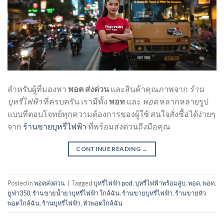
สำหรับผู้ที่มองหา
พอต ส่งด่วน
และสินค้าคุณภาพจาก
ร้าน
บุหรี่ไฟฟ้า
ที่ครบครัน เรามีทั้ง
พอท
และ
พอด
หลากหลายรูป
แบบที่ตอบโจทย์ทุกความต้องการของผู้ใช้ สนใจสั่งซื้อได้ง่ายๆ
จาก
ร้านขายบุหรี่ไฟฟ้า
ที่พร้อมส่งด่วนถึงมือคุณ
CONTINUE READING
→
Posted in
พอตส่งด่วน
|
Tagged
บุหรี่ไฟฟ้า pod
,
บุหรี่ไฟฟ้าพร้อมสูบ
,
พอด
,
พอท
,
ยูฟ่า350
,
ร้านขายน้ำยาบุหรี่ไฟฟ้า ใกล้ฉัน
,
ร้านขายบุหรี่ไฟฟ้า
,
ร้านขายหัว
พอตใกล้ฉัน
,
ร้านบุหรี่ไฟฟ้า
,
หัวพอตใกล้ฉัน