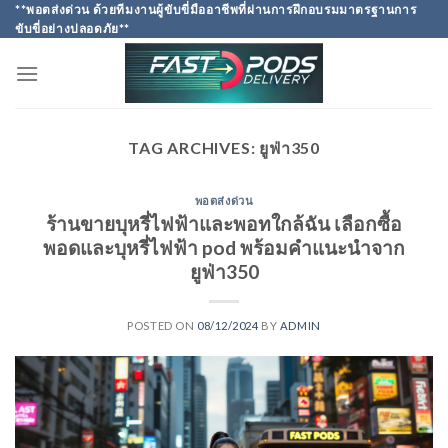
Skip
**พอตส่งด่วน ด้วยทีมงานผู้ขับขี่มืออาชีพที่ผ่านการฝึกอบรมมาตรฐานการ
ขับขี่อย่างปลอดภัย**
to
content
TAG ARCHIVES:
ยูฟ่า350
พอตส่งด่วน
ร้านขายบุหรี่ไฟฟ้าและพอทใกล้ฉัน เลือกซื้อ
พอดและบุหรี่ไฟฟ้า pod พร้อมคำแนะนำจาก
ยูฟ่า350
POSTED ON
08/12/2024
BY
ADMIN