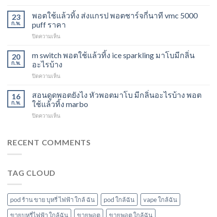
Marbo
พอต
M
พอตใช้แล้วทิ้ง ส่งแกรป พอตชาร์จกี่นาที vmc 5000
ไม่
23
Switch
ให้
ก.พ.
puff ราคา
15K
ไอ
บน
ปิดความเห็น
หัว
หัว
พอต
มา
มา
ใช้
m switch พอตใช้แล้วทิ้ง ice sparkling มาโบมีกลิ่น
โบ
20
โบ
แล้ว
องุ่น
ก.พ.
อะไรบ้าง
พีช
ทิ้ง
ร้าน
สตอ
บน
ปิดความเห็น
ส่ง
ขาย
กลิ่น
m
แกรป
พอต
หัว
switch
สอนดูดพอตยังไง หัวพอตมาโบ มีกลิ่นอะไรบ้าง พอต
พอต
16
ใช้
พอ
พอต
ชาร์จ
ก.พ.
ใช้แล้วทิ้ง marbo
แล้ว
ตมา
ใช้
กี่
ทิ้ง
โบ
บน
ปิดความเห็น
แล้ว
นาที
ใกล้
สอน
ทิ้ง
vmc
ฉัน
ดูด
ice
5000
พอ
RECENT COMMENTS
sparkling
puff
ต
มา
ราคา
ยัง
โบ
ไง
มี
TAG CLOUD
หัว
กลิ่น
พอ
อะไร
ตมา
บ้าง
โบ
pod ร้าน ขาย บุหรี่ ไฟฟ้า ใกล้ ฉัน
pod ใกล้ฉัน
vape ใกล้ฉัน
มี
กลิ่น
ขายบุหรี่ไฟฟ้า ใกล้ฉัน
ขายพอต
ขายพอต ใกล้ฉัน