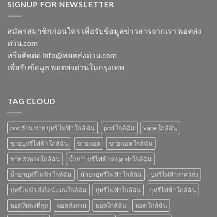
พอต
SIGNUP FOR NEWSLETTER
ชาร์จ
แล้ว
ตมา
ใช้
กี่
ทิ้ง
โบ
แล้ว
นาที
ใกล้
ทิ้ง
vmc
สมัครสมาชิกก่อนใคร เพื่อรับข้อมูลข่าวสารจากเรา พอตส่ง
ฉัน
ice
5000
ด่วน.com
sparkling
puff
มา
ราคา
หรือติดต่อ info@พอตส่งด่วน.com
โบ
เพื่อรับข้อมูล พอตส่งด่วนในกรุงเทพ
มี
กลิ่น
อะไร
บ้าง
TAG CLOUD
pod ร้าน ขาย บุหรี่ ไฟฟ้า ใกล้ ฉัน
pod ใกล้ฉัน
vape ใกล้ฉัน
ขายบุหรี่ไฟฟ้า ใกล้ฉัน
ขายพอต
ขายพอต ใกล้ฉัน
ขายหัวพอตใกล้ฉัน
น้ำยาบุหรี่ไฟฟ้า ส่ง grab ใกล้ฉัน
น้ำยาบุหรี่ไฟฟ้า ใกล้ฉัน
น้ํายาบุหรี่ไฟฟ้า ใกล้ฉัน
บุหรี่ไฟฟ้าราคาส่ง
บุหรี่ไฟฟ้า ส่งไลน์แมนใกล้ฉัน
บุหรี่ไฟฟ้าใกล้ฉัน
บุหรี่ไฟฟ้า ใกล้ฉัน
พอตที่แพงที่สุด
พอตส่งด่วน
พอตใกล้ฉัน
พอต ใกล้ฉัน