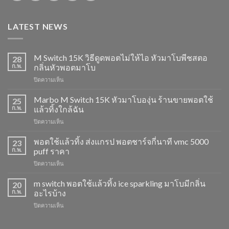
LATEST NEWS
M Switch 15K วิธีดูดพอตไม่ให้ไอ หัวมาโบพีชสตอ
28
ก.พ.
กลิ่นหัวพอตมาโบ
บน
ปิดความเห็น
M
Switch
Marbo M Switch 15K หัวมาโบองุ่น ร้านขายพอตใช้
25
15K
ก.พ.
แล้วทิ้งใกล้ฉัน
วิธี
บน
ปิดความเห็น
ดูด
Marbo
พอต
M
พอตใช้แล้วทิ้ง ส่งแกรป พอตชาร์จกี่นาที vmc 5000
ไม่
23
Switch
ให้
ก.พ.
puff ราคา
15K
ไอ
บน
ปิดความเห็น
หัว
หัว
พอต
มา
มา
ใช้
m switch พอตใช้แล้วทิ้ง ice sparkling มาโบมีกลิ่น
โบ
20
โบ
แล้ว
องุ่น
ก.พ.
อะไรบ้าง
พีช
ทิ้ง
ร้าน
สตอ
บน
ปิดความเห็น
ส่ง
ขาย
กลิ่น
m
แกรป
พอต
หัว
switch
พอต
ใช้
พอ