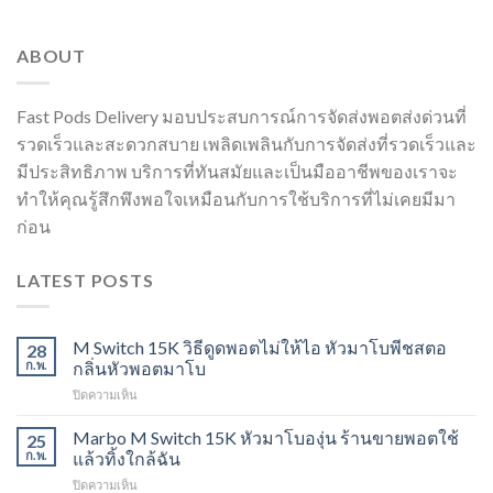
ABOUT
Fast Pods Delivery มอบประสบการณ์การจัดส่งพอตส่งด่วนที่
รวดเร็วและสะดวกสบาย เพลิดเพลินกับการจัดส่งที่รวดเร็วและ
มีประสิทธิภาพ บริการที่ทันสมัยและเป็นมืออาชีพของเราจะ
ทำให้คุณรู้สึกพึงพอใจเหมือนกับการใช้บริการที่ไม่เคยมีมา
ก่อน
LATEST POSTS
M Switch 15K วิธีดูดพอตไม่ให้ไอ หัวมาโบพีชสตอ
28
ก.พ.
กลิ่นหัวพอตมาโบ
บน
ปิดความเห็น
M
Switch
Marbo M Switch 15K หัวมาโบองุ่น ร้านขายพอตใช้
25
15K
ก.พ.
แล้วทิ้งใกล้ฉัน
วิธี
บน
ปิดความเห็น
ดูด