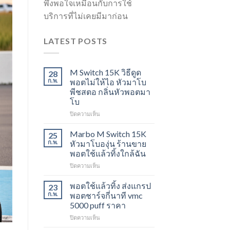
พึงพอใจเหมือนกับการใช้
บริการที่ไม่เคยมีมาก่อน
LATEST POSTS
M Switch 15K วิธีดูด
28
ก.พ.
พอตไม่ให้ไอ หัวมาโบ
พีชสตอ กลิ่นหัวพอตมา
โบ
บน
ปิดความเห็น
M
Switch
Marbo M Switch 15K
25
15K
ก.พ.
หัวมาโบองุ่น ร้านขาย
วิธี
พอตใช้แล้วทิ้งใกล้ฉัน
ดูด
บน
ปิดความเห็น
พอต
Marbo
ไม่
M
ให้
พอตใช้แล้วทิ้ง ส่งแกรป
23
Switch
ไอ
ก.พ.
พอตชาร์จกี่นาที vmc
15K
หัว
5000 puff ราคา
หัว
มา
บน
ปิดความเห็น
มา
โบ
พอต
โบ
พีช