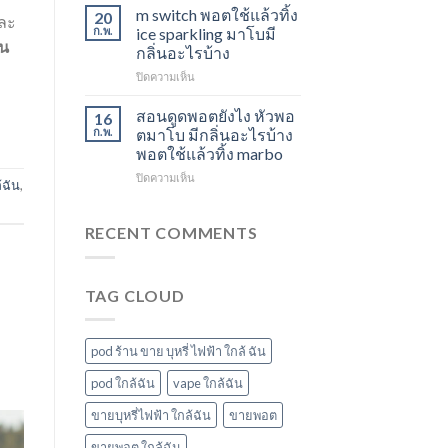
ใช้
องุ่น
สตอ
m switch พอตใช้แล้วทิ้ง
20
ละ
แล้ว
ร้าน
กลิ่น
ก.พ.
ice sparkling มาโบมี
ทิ้ง
ัน
ขาย
หัว
กลิ่นอะไรบ้าง
ส่ง
พอต
พอ
บน
ปิดความเห็น
แกรป
ใช้
ตมา
m
พอต
แล้ว
โบ
switch
ชาร์จ
ทิ้ง
สอนดูดพอตยังไง หัวพอ
16
พอต
กี่
ใกล้
ก.พ.
ตมาโบ มีกลิ่นอะไรบ้าง
ใช้
นาที
ฉัน
พอตใช้แล้วทิ้ง marbo
แล้ว
vmc
บน
ปิดความเห็น
ทิ้ง
5000
้ฉัน
,
สอน
ice
puff
ดูด
sparkling
ราคา
พอ
มา
RECENT COMMENTS
ต
โบ
ยัง
มี
ไง
กลิ่น
TAG CLOUD
หัว
อะไร
พอ
บ้าง
ตมา
โบ
pod ร้าน ขาย บุหรี่ ไฟฟ้า ใกล้ ฉัน
มี
กลิ่น
pod ใกล้ฉัน
vape ใกล้ฉัน
อะไร
ขายบุหรี่ไฟฟ้า ใกล้ฉัน
ขายพอต
บ้าง
พอต
ขายพอต ใกล้ฉัน