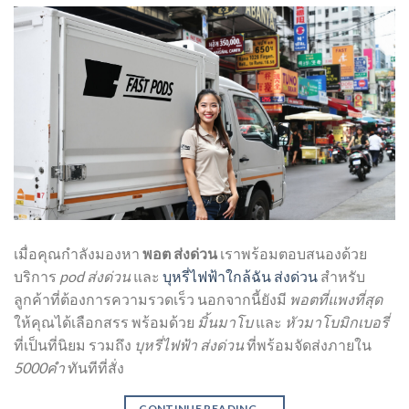
เมื่อคุณกำลังมองหา
พอต ส่งด่วน
เราพร้อมตอบสนองด้วย
บริการ
pod ส่งด่วน
และ
บุหรี่ไฟฟ้าใกล้ฉัน ส่งด่วน
สำหรับ
ลูกค้าที่ต้องการความรวดเร็ว นอกจากนี้ยังมี
พอตที่แพงที่สุด
ให้คุณได้เลือกสรร พร้อมด้วย
มิ้นมาโบ
และ
หัวมาโบมิกเบอรี่
ที่เป็นที่นิยม รวมถึง
บุหรี่ไฟฟ้า ส่งด่วน
ที่พร้อมจัดส่งภายใน
5000คำ
ทันทีที่สั่ง
CONTINUE READING
→