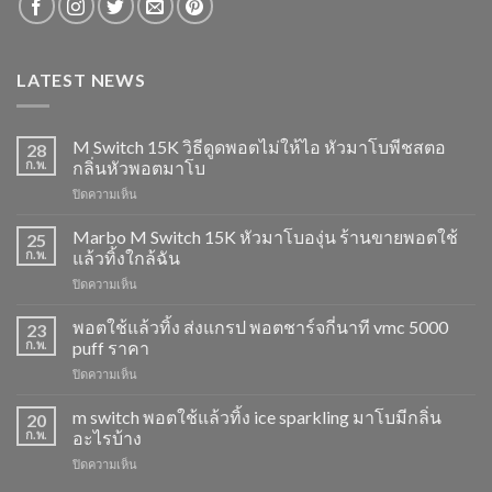
LATEST NEWS
M Switch 15K วิธีดูดพอตไม่ให้ไอ หัวมาโบพีชสตอ
28
ก.พ.
กลิ่นหัวพอตมาโบ
บน
ปิดความเห็น
M
Switch
Marbo M Switch 15K หัวมาโบองุ่น ร้านขายพอตใช้
25
15K
ก.พ.
แล้วทิ้งใกล้ฉัน
วิธี
บน
ปิดความเห็น
ดูด
Marbo
พอต
M
พอตใช้แล้วทิ้ง ส่งแกรป พอตชาร์จกี่นาที vmc 5000
ไม่
23
Switch
ให้
ก.พ.
puff ราคา
15K
ไอ
บน
ปิดความเห็น
หัว
หัว
พอต
มา
มา
ใช้
m switch พอตใช้แล้วทิ้ง ice sparkling มาโบมีกลิ่น
โบ
20
โบ
แล้ว
องุ่น
ก.พ.
อะไรบ้าง
พีช
ทิ้ง
ร้าน
สตอ
บน
ปิดความเห็น
ส่ง
ขาย
กลิ่น
m
แกรป
พอต
หัว