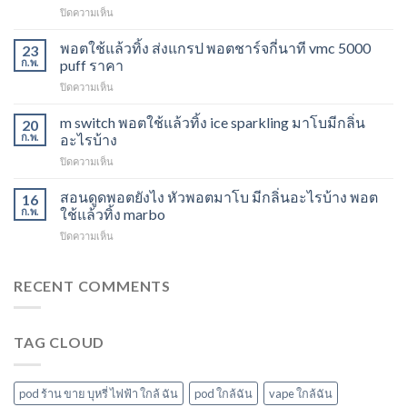
บน
ปิดความเห็น
ดูด
Marbo
พอต
M
พอตใช้แล้วทิ้ง ส่งแกรป พอตชาร์จกี่นาที vmc 5000
ไม่
23
Switch
ให้
ก.พ.
puff ราคา
15K
ไอ
บน
ปิดความเห็น
หัว
หัว
พอต
มา
มา
ใช้
m switch พอตใช้แล้วทิ้ง ice sparkling มาโบมีกลิ่น
โบ
20
โบ
แล้ว
องุ่น
ก.พ.
อะไรบ้าง
พีช
ทิ้ง
ร้าน
สตอ
บน
ปิดความเห็น
ส่ง
ขาย
กลิ่น
m
แกรป
พอต
หัว
switch
สอนดูดพอตยังไง หัวพอตมาโบ มีกลิ่นอะไรบ้าง พอต
พอต
16
ใช้
พอ
พอต
ชาร์จ
ก.พ.
ใช้แล้วทิ้ง marbo
แล้ว
ตมา
ใช้
กี่
ทิ้ง
โบ
บน
ปิดความเห็น
แล้ว
นาที
ใกล้
สอน
ทิ้ง
vmc
ฉัน
ดูด
ice
5000
พอ
RECENT COMMENTS
sparkling
puff
ต
มา
ราคา
ยัง
โบ
ไง
มี
TAG CLOUD
หัว
กลิ่น
พอ
อะไร
ตมา
บ้าง
โบ
pod ร้าน ขาย บุหรี่ ไฟฟ้า ใกล้ ฉัน
pod ใกล้ฉัน
vape ใกล้ฉัน
มี