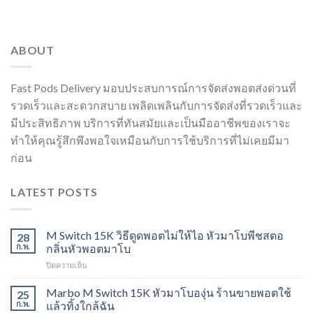
ABOUT
Fast Pods Delivery มอบประสบการณ์การจัดส่งพอตส่งด่วนที่
รวดเร็วและสะดวกสบาย เพลิดเพลินกับการจัดส่งที่รวดเร็วและ
มีประสิทธิภาพ บริการที่ทันสมัยและเป็นมืออาชีพของเราจะ
ทำให้คุณรู้สึกพึงพอใจเหมือนกับการใช้บริการที่ไม่เคยมีมา
ก่อน
LATEST POSTS
M Switch 15K วิธีดูดพอตไม่ให้ไอ หัวมาโบพีชสตอ
28
ก.พ.
กลิ่นหัวพอตมาโบ
บน
ปิดความเห็น
M
Switch
Marbo M Switch 15K หัวมาโบองุ่น ร้านขายพอตใช้
25
15K
ก.พ.
แล้วทิ้งใกล้ฉัน
วิธี