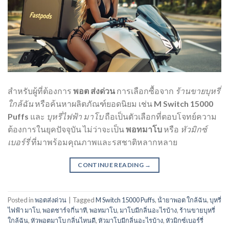
สำหรับผู้ที่ต้องการ
พอต ส่งด่วน
การเลือกซื้อจาก
ร้านขายบุหรี่
ใกล้ฉัน
หรือค้นหาผลิตภัณฑ์ยอดนิยม เช่น
M Switch 15000
Puffs
และ
บุหรี่ไฟฟ้า มาโบ
ถือเป็นตัวเลือกที่ตอบโจทย์ความ
ต้องการในยุคปัจจุบัน ไม่ว่าจะเป็น
พอทมาโบ
หรือ
หัวมิกซ์
เบอร์รี่
ที่มาพร้อมคุณภาพและรสชาติหลากหลาย
CONTINUE READING
→
Posted in
พอตส่งด่วน
|
Tagged
M Switch 15000 Puffs
,
น้ํายาพอต ใกล้ฉัน
,
บุหรี่
ไฟฟ้า มาโบ
,
พอตชาร์จกี่นาที
,
พอทมาโบ
,
มาโบมีกลิ่นอะไรบ้าง
,
ร้านขายบุหรี่
ใกล้ฉัน
,
หัวพอตมาโบ กลิ่นไหนดี
,
หัวมาโบมีกลิ่นอะไรบ้าง
,
หัวมิกซ์เบอร์รี่