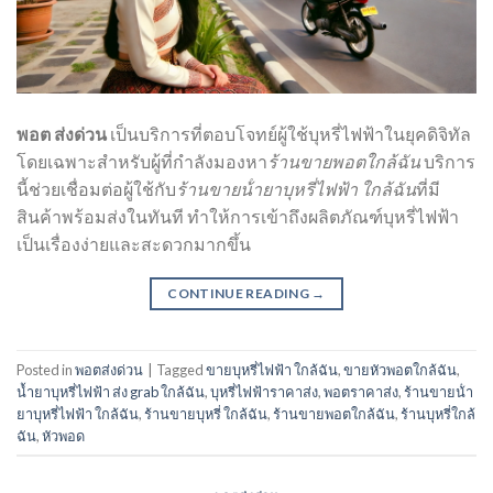
พอต ส่งด่วน
เป็นบริการที่ตอบโจทย์ผู้ใช้บุหรี่ไฟฟ้าในยุคดิจิทัล
โดยเฉพาะสำหรับผู้ที่กำลังมองหา
ร้านขายพอตใกล้ฉัน
บริการ
นี้ช่วยเชื่อมต่อผู้ใช้กับ
ร้านขายน้ํายาบุหรี่ไฟฟ้า ใกล้ฉัน
ที่มี
สินค้าพร้อมส่งในทันที ทำให้การเข้าถึงผลิตภัณฑ์บุหรี่ไฟฟ้า
เป็นเรื่องง่ายและสะดวกมากขึ้น
CONTINUE READING
→
Posted in
พอตส่งด่วน
|
Tagged
ขายบุหรี่ไฟฟ้า ใกล้ฉัน
,
ขายหัวพอตใกล้ฉัน
,
น้ำยาบุหรี่ไฟฟ้า ส่ง grab ใกล้ฉัน
,
บุหรี่ไฟฟ้าราคาส่ง
,
พอตราคาส่ง
,
ร้านขายน้ํา
ยาบุหรี่ไฟฟ้า ใกล้ฉัน
,
ร้านขายบุหรี่ ใกล้ฉัน
,
ร้านขายพอตใกล้ฉัน
,
ร้านบุหรี่ใกล้
ฉัน
,
หัวพอด