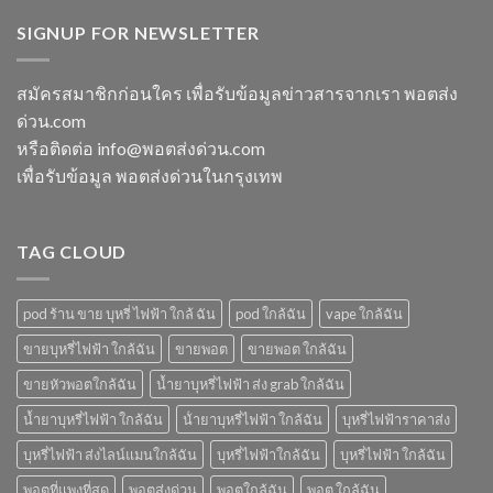
switch
พอต
ใช้
พอ
พอต
SIGNUP FOR NEWSLETTER
ชาร์จ
แล้ว
ตมา
ใช้
กี่
ทิ้ง
โบ
แล้ว
นาที
ใกล้
ทิ้ง
vmc
สมัครสมาชิกก่อนใคร เพื่อรับข้อมูลข่าวสารจากเรา พอตส่ง
ฉัน
ice
5000
ด่วน.com
sparkling
puff
มา
ราคา
หรือติดต่อ info@พอตส่งด่วน.com
โบ
เพื่อรับข้อมูล พอตส่งด่วนในกรุงเทพ
มี
กลิ่น
อะไร
บ้าง
TAG CLOUD
pod ร้าน ขาย บุหรี่ ไฟฟ้า ใกล้ ฉัน
pod ใกล้ฉัน
vape ใกล้ฉัน
ขายบุหรี่ไฟฟ้า ใกล้ฉัน
ขายพอต
ขายพอต ใกล้ฉัน
ขายหัวพอตใกล้ฉัน
น้ำยาบุหรี่ไฟฟ้า ส่ง grab ใกล้ฉัน
น้ำยาบุหรี่ไฟฟ้า ใกล้ฉัน
น้ํายาบุหรี่ไฟฟ้า ใกล้ฉัน
บุหรี่ไฟฟ้าราคาส่ง
บุหรี่ไฟฟ้า ส่งไลน์แมนใกล้ฉัน
บุหรี่ไฟฟ้าใกล้ฉัน
บุหรี่ไฟฟ้า ใกล้ฉัน
พอตที่แพงที่สุด
พอตส่งด่วน
พอตใกล้ฉัน
พอต ใกล้ฉัน