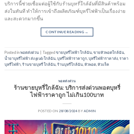
บริการนี้ช่วยเชื่อมต่อผู้ใช้กับ
ร้านบุหรี่ใกล้ฉัน
ที่มีสินค้าพร้อม
ส่งในทันที ทำให้การเข้าถึงผลิตภัณฑ์บุหรี่ไฟฟ้าเป็นเรื่องง่าย
และสะดวกมากขึ้น
CONTINUE READING
→
Posted in
พอตส่งด่วน
|
Tagged
ขายบุหรี่ไฟฟ้า ใกล้ฉัน
,
ขายหัวพอตใกล้ฉัน
,
น้ำยาบุหรี่ไฟฟ้า ส่ง grab ใกล้ฉัน
,
บุหรี่ไฟฟ้าราคาถูก
,
บุหรี่ไฟฟ้าราคาส่ง
,
ราคา
บุหรี่ไฟฟ้า
,
ร้านขายบุหรี่ ใกล้ฉัน
,
ร้านบุหรี่ใกล้ฉัน
,
หัวพอด
,
หัวแร็ค
พอตส่งด่วน
ร้านขายบุหรี่ใกล้ฉัน: บริการส่งด่วนพอตบุหรี่
ไฟฟ้าราคาถูก ไม่เกิน100บาท
POSTED ON
28/08/2024
BY
ADMIN