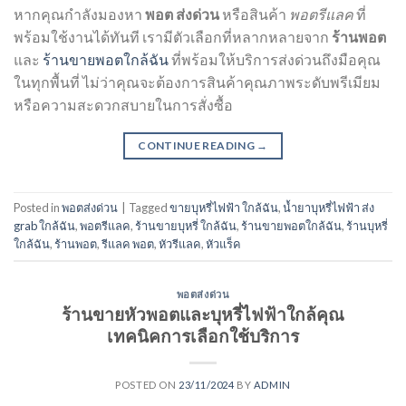
หากคุณกำลังมองหา
พอต ส่งด่วน
หรือสินค้า
พอตรีแลค
ที่
พร้อมใช้งานได้ทันที เรามีตัวเลือกที่หลากหลายจาก
ร้านพอต
และ
ร้านขายพอตใกล้ฉัน
ที่พร้อมให้บริการส่งด่วนถึงมือคุณ
ในทุกพื้นที่ ไม่ว่าคุณจะต้องการสินค้าคุณภาพระดับพรีเมียม
หรือความสะดวกสบายในการสั่งซื้อ
CONTINUE READING
→
Posted in
พอตส่งด่วน
|
Tagged
ขายบุหรี่ไฟฟ้า ใกล้ฉัน
,
น้ำยาบุหรี่ไฟฟ้า ส่ง
grab ใกล้ฉัน
,
พอตรีแลค
,
ร้านขายบุหรี่ ใกล้ฉัน
,
ร้านขายพอตใกล้ฉัน
,
ร้านบุหรี่
ใกล้ฉัน
,
ร้านพอต
,
รีแลค พอต
,
หัวรีแลค
,
หัวแร็ค
พอตส่งด่วน
ร้านขายหัวพอตและบุหรี่ไฟฟ้าใกล้คุณ
เทคนิคการเลือกใช้บริการ
POSTED ON
23/11/2024
BY
ADMIN