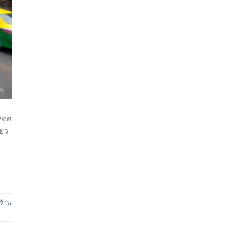
พอต
่ยว
ร้าน