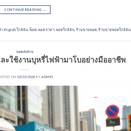
CONTINUE READING
→
้า ส่ง grab ใกล้ฉัน
,
พ็อต
,
พอต ราคา
,
พอตใกล้ฉัน
,
ร้านขายพอต
,
ร้านขายพอตใกล้ฉัน
พอตส่งด่วน
และใช้งานบุหรี่ไฟฟ้ามาโบอย่างมืออาชีพ
OSTED ON
30/10/2024
BY
ADMIN