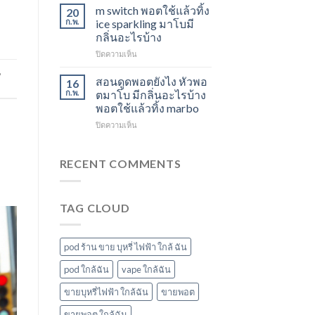
ใช้
องุ่น
สตอ
m switch พอตใช้แล้วทิ้ง
20
แล้ว
ร้าน
กลิ่น
ก.พ.
ice sparkling มาโบมี
ทิ้ง
ขาย
หัว
กลิ่นอะไรบ้าง
ส่ง
พอต
พอ
บน
ปิดความเห็น
แกรป
ใช้
ตมา
m
พอต
แล้ว
โบ
,
switch
ชาร์จ
ทิ้ง
สอนดูดพอตยังไง หัวพอ
16
พอต
กี่
ใกล้
ก.พ.
ตมาโบ มีกลิ่นอะไรบ้าง
ใช้
นาที
ฉัน
พอตใช้แล้วทิ้ง marbo
แล้ว
vmc
บน
ปิดความเห็น
ทิ้ง
5000
สอน
ice
puff
ดูด
sparkling
ราคา
พอ
มา
RECENT COMMENTS
ต
โบ
ยัง
มี
ไง
กลิ่น
TAG CLOUD
หัว
อะไร
พอ
บ้าง
ตมา
โบ
pod ร้าน ขาย บุหรี่ ไฟฟ้า ใกล้ ฉัน
มี
กลิ่น
pod ใกล้ฉัน
vape ใกล้ฉัน
อะไร
ขายบุหรี่ไฟฟ้า ใกล้ฉัน
ขายพอต
บ้าง
พอต
ขายพอต ใกล้ฉัน