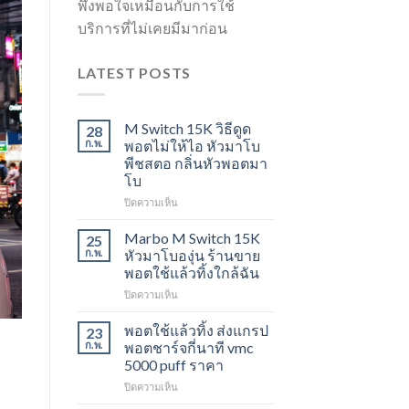
พึงพอใจเหมือนกับการใช้
บริการที่ไม่เคยมีมาก่อน
LATEST POSTS
M Switch 15K วิธีดูด
28
ก.พ.
พอตไม่ให้ไอ หัวมาโบ
พีชสตอ กลิ่นหัวพอตมา
โบ
บน
ปิดความเห็น
M
Switch
Marbo M Switch 15K
25
15K
ก.พ.
หัวมาโบองุ่น ร้านขาย
วิธี
พอตใช้แล้วทิ้งใกล้ฉัน
ดูด
บน
ปิดความเห็น
พอต
Marbo
ไม่
M
ให้
พอตใช้แล้วทิ้ง ส่งแกรป
23
Switch
ไอ
ก.พ.
พอตชาร์จกี่นาที vmc
15K
หัว
5000 puff ราคา
หัว
มา
บน
ปิดความเห็น
มา
โบ
พอต
โบ
พีช