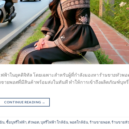
ี่ไฟฟ้าในยุคดิจิทัล โดยเฉพาะสำหรับผู้ที่กำลังมองหา
ร้านขายหัวพอ
นขายพอต
ที่มีสินค้าพร้อมส่งในทันที ทำให้การเข้าถึงผลิตภัณฑ์บุหรี่
CONTINUE READING
→
ฉัน
,
ซื้อบุหรี่ไฟฟ้า
,
ตัวพอต
,
บุหรี่ไฟฟ้า ใกล้ฉัน
,
พอตใกล้ฉัน
,
ร้านขายพอต
,
ร้านขายหั