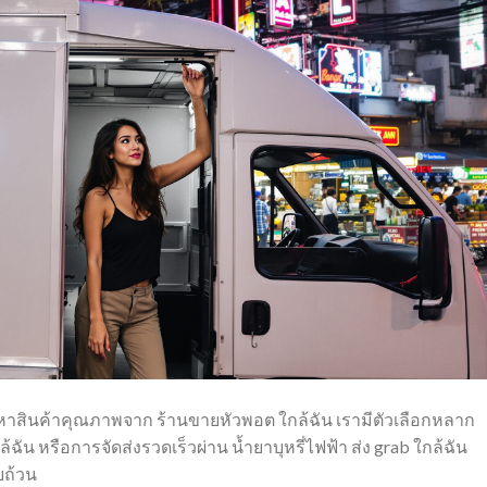
หาสินค้าคุณภาพจาก ร้านขายหัวพอต ใกล้ฉัน เรามีตัวเลือกหลาก
ฉัน หรือการจัดส่งรวดเร็วผ่าน น้ำยาบุหรี่ไฟฟ้า ส่ง grab ใกล้ฉัน
บถ้วน