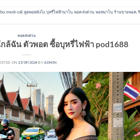
rbo
,
mesh coil
,
ดูดพอตยังไง
,
บุหรี่ไฟฟ้ามาโบ
,
พอต ส่งด่วน
,
พอทมาโบ
,
ร้านขายพอต
,
ร
พอตส่งด่วน
ล้ฉัน ตัวพอต ซื้อบุหรี่ไฟฟ้า pod1688
OSTED ON
25/09/2024
BY
ADMIN