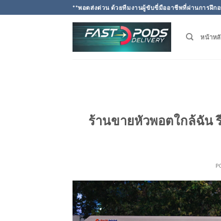
Skip
**พอตส่งด่วน ด้วยทีมงานผู้ขับขี่มืออาชีพที่ผ่านการ
to
content
หน้าหล
ร้านขายหัวพอตใกล้ฉัน รี
P