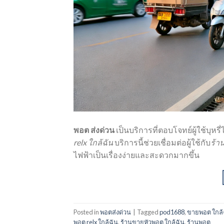
พอต ส่งด่วน
เป็นบริการที่ตอบโจทย์ผู้ใช้บุหร
relx ใกล้ฉัน
บริการนี้ช่วยเชื่อมต่อผู้ใช้กับ
ร้า
ไฟฟ้าเป็นเรื่องง่ายและสะดวกมากขึ้น
Posted in
พอตส่งด่วน
|
Tagged
pod1688
,
ขายพอต ใกล้
พอต relx ใกล้ฉัน
,
ร้านขายหัวพอต ใกล้ฉัน
,
ร้านพอต