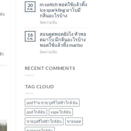
ใช้
องุ่น
สตอ
m switch พอตใช้แล้วทิ้ง
20
แล้ว
ร้าน
กลิ่น
ก.พ.
ice sparkling มาโบมี
ทิ้ง
ละ
ขาย
หัว
กลิ่นอะไรบ้าง
ส่ง
พอต
พอ
บน
ปิดความเห็น
แกรป
ใช้
ตมา
m
พอต
แล้ว
โบ
switch
ชาร์จ
ทิ้ง
สอนดูดพอตยังไง หัวพอ
16
พอต
กี่
ใกล้
ก.พ.
ตมาโบ มีกลิ่นอะไรบ้าง
ใช้
นาที
ฉัน
พอตใช้แล้วทิ้ง marbo
แล้ว
vmc
บน
ปิดความเห็น
ทิ้ง
5000
ฟ้า
สอน
ice
puff
ดูด
sparkling
ราคา
พอ
มา
RECENT COMMENTS
ต
โบ
ยัง
มี
ไง
กลิ่น
TAG CLOUD
หัว
อะไร
พอ
บ้าง
ตมา
โบ
pod ร้าน ขาย บุหรี่ ไฟฟ้า ใกล้ ฉัน
มี
กลิ่น
pod ใกล้ฉัน
vape ใกล้ฉัน
อะไร
ขายบุหรี่ไฟฟ้า ใกล้ฉัน
ขายพอต
บ้าง
พอต
ขายพอต ใกล้ฉัน