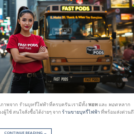
ุณภาพจาก
ร้านบุหรี่ไฟฟ้า
ที่ครบครัน เรามีทั้ง
พอท
และ
พอด
หลาก
้ใช้ สนใจสั่งซื้อได้ง่ายๆ จาก
ร้านขายบุหรี่ไฟฟ้า
ที่พร้อมส่งด่วนถ
CONTINUE READING
→