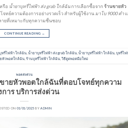
หรือ
น้ำยาบุหรี่ไฟฟ้า ส่ง grab ใกล้ฉัน
การเลือกซื้อจาก
ร้านขายหัว
โจทย์ความต้องการอย่างรวดเร็ว สำหรับผู้ใช้งาน
มาโบ 9000 คํา
แ
ลายที่เหมาะกับทุกความชื่นชอบ
CONTINUE READING
→
บุหรี่ไฟฟ้า ใกล้ฉัน
,
น้ำยาบุหรี่ไฟฟ้า ส่ง grab ใกล้ฉัน
,
น้ำยาบุหรี่ไฟฟ้า ใกล้ฉัน
,
บุหรี่ไฟ
ยหัวพอตใกล้ฉัน
,
ร้านบุหรี่ไฟฟ้า ใกล้ฉัน
,
วิธีดูดพอตมือใหม่
พอตส่งด่วน
ขายหัวพอตใกล้ฉันที่ตอบโจทย์ทุกความ
งการ บริการส่งด่วน
OSTED ON
01/01/2025
BY
ADMIN