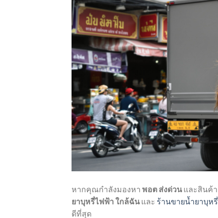
หากคุณกำลังมองหา
พอต ส่งด่วน
และสินค้
ยาบุหรี่ไฟฟ้า ใกล้ฉัน
และ
ร้านขายน้ำยาบุหรี
ดีที่สุด