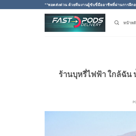
Skip
**พอตส่งด่วน ด้วยทีมงานผู้ขับขี่มืออาชีพที่ผ่านการ
to
content
หน้าหล
ร้านบุหรี่ไฟฟ้า ใกล้ฉัน น
P