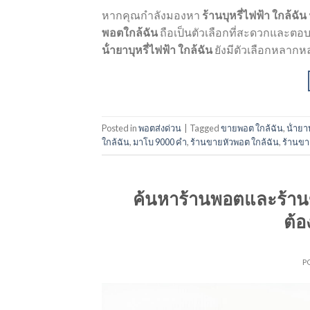
หากคุณกำลังมองหา
ร้านบุหรี่ไฟฟ้า ใกล้ฉัน
พอตใกล้ฉัน
ถือเป็นตัวเลือกที่สะดวกและตอบ
น้ํายาบุหรี่ไฟฟ้า ใกล้ฉัน
ยังมีตัวเลือกหลากห
Posted in
พอตส่งด่วน
|
Tagged
ขายพอต ใกล้ฉัน
,
น้ํายา
ใกล้ฉัน
,
มาโบ 9000 คํา
,
ร้านขายหัวพอต ใกล้ฉัน
,
ร้านขา
ค้นหาร้านพอตและร้าน
ต้อ
P