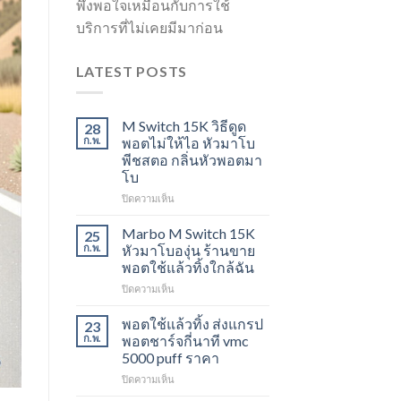
พึงพอใจเหมือนกับการใช้
บริการที่ไม่เคยมีมาก่อน
LATEST POSTS
M Switch 15K วิธีดูด
28
ก.พ.
พอตไม่ให้ไอ หัวมาโบ
พีชสตอ กลิ่นหัวพอตมา
โบ
บน
ปิดความเห็น
M
Switch
Marbo M Switch 15K
25
15K
ก.พ.
หัวมาโบองุ่น ร้านขาย
วิธี
พอตใช้แล้วทิ้งใกล้ฉัน
ดูด
บน
ปิดความเห็น
พอต
Marbo
ไม่
M
ให้
พอตใช้แล้วทิ้ง ส่งแกรป
23
Switch
ไอ
ก.พ.
พอตชาร์จกี่นาที vmc
15K
หัว
5000 puff ราคา
หัว
มา
บน
ปิดความเห็น
มา
โบ
พอต
โบ
พีช