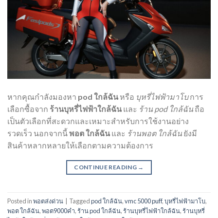
หากคุณกำลังมองหา
pod ใกล้ฉัน
หรือ
บุหรี่ไฟฟ้ามาโบ
การ
เลือกซื้อจาก
ร้านบุหรี่ไฟฟ้าใกล้ฉัน
และ
ร้าน pod ใกล้ฉัน
ถือ
เป็นตัวเลือกที่สะดวกและเหมาะสำหรับการใช้งานอย่าง
รวดเร็ว นอกจากนี้
พอต ใกล้ฉัน
และ
ร้านพอต ใกล้ฉัน
ยังมี
สินค้าหลากหลายให้เลือกตามความต้องการ
CONTINUE READING
→
Posted in
พอตส่งด่วน
|
Tagged
pod ใกล้ฉัน
,
vmc 5000 puff
,
บุหรี่ไฟฟ้ามาโบ
,
พอต ใกล้ฉัน
,
พอต9000คํา
,
ร้าน pod ใกล้ฉัน
,
ร้านบุหรี่ไฟฟ้าใกล้ฉัน
,
ร้านบุหรี่