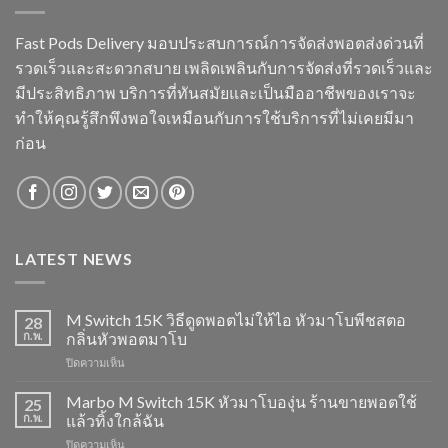
Fast Pods Delivery มอบประสบการณ์การจัดส่งพอตส่งด่วนที่
รวดเร็วและสะดวกสบาย เพลิดเพลินกับการจัดส่งที่รวดเร็วและ
มีประสิทธิภาพ บริการที่ทันสมัยและเป็นมืออาชีพของเราจะ
ทำให้คุณรู้สึกพึงพอใจเหมือนกับการใช้บริการที่ไม่เคยมีมา
ก่อน
LATEST NEWS
M Switch 15K วิธีดูดพอตไม่ให้ไอ หัวมาโบพีชสตอ
28
ก.พ.
กลิ่นหัวพอตมาโบ
บน
ปิดความเห็น
M
Switch
Marbo M Switch 15K หัวมาโบองุ่น ร้านขายพอตใช้
25
15K
ก.พ.
แล้วทิ้งใกล้ฉัน
วิธี
บน
ปิดความเห็น
ดูด