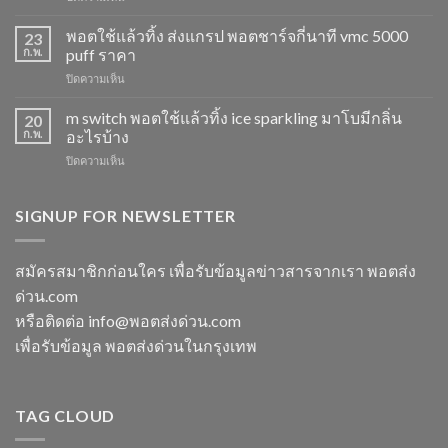
Marbo
พอต
M
พอตใช้แล้วทิ้ง ส่งแกรป พอตชาร์จกี่นาที vmc 5000
ไม่
23
Switch
ให้
ก.พ.
puff ราคา
15K
ไอ
บน
ปิดความเห็น
หัว
หัว
พอต
มา
มา
ใช้
m switch พอตใช้แล้วทิ้ง ice sparkling มาโบมีกลิ่น
โบ
20
โบ
แล้ว
องุ่น
ก.พ.
อะไรบ้าง
พีช
ทิ้ง
ร้าน
สตอ
บน
ปิดความเห็น
ส่ง
ขาย
กลิ่น
m
แกรป
พอต
หัว
switch
พอต
ใช้
พอ
พอต
SIGNUP FOR NEWSLETTER
ชาร์จ
แล้ว
ตมา
ใช้
กี่
ทิ้ง
โบ
แล้ว
นาที
ใกล้
ทิ้ง
vmc
สมัครสมาชิกก่อนใคร เพื่อรับข้อมูลข่าวสารจากเรา พอตส่ง
ฉัน
ice
5000
ด่วน.com
sparkling
puff
มา
ราคา
หรือติดต่อ info@พอตส่งด่วน.com
โบ
เพื่อรับข้อมูล พอตส่งด่วนในกรุงเทพ
มี
กลิ่น
อะไร
บ้าง
TAG CLOUD