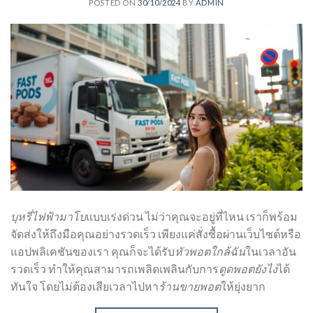
POSTED ON
30/10/2024
BY
ADMIN
บุหรี่ไฟฟ้ามาโบ
แบบเร่งด่วน ไม่ว่าคุณจะอยู่ที่ไหน เราก็พร้อม
จัดส่งให้ถึงมือคุณอย่างรวดเร็ว เพียงแค่สั่งซื้อผ่านเว็บไซต์หรือ
แอปพลิเคชันของเรา คุณก็จะได้รับ
หัวพอตใกล้ฉัน
ในเวลาอัน
รวดเร็ว ทำให้คุณสามารถเพลิดเพลินกับการ
ดูดพอตยังไง
ได้
ทันใจ โดยไม่ต้องเสียเวลาไปหา
ร้านขายพอต
ให้ยุ่งยาก