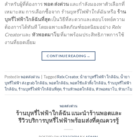
สำหรับผู้ที่ต้องการ
พอต ส่งด่วน
และกำลังมองหาตัวเลือกที่
เหมาะสม การเลือกซื้อจาก
ร้านบุหรี่ไฟฟ้าใกล้ฉัน
หรือ
ร้าน
บุหรี่ไฟฟ้าใกล้ฉันที่สุด
เป็นวิธีที่สะดวกและตอบโจทย์ความ
ต้องการได้ทันที โดยเฉพาะผลิตภัณฑ์ยอดนิยมอย่าง
Relx
Creator
และ
หัวพอตมาโบ
ที่มาพร้อมประสิทธิภาพการใช้
งานที่ยอดเยี่ยม
CONTINUE READING
→
Posted in
พอตส่งด่วน
|
Tagged
Relx Creator
,
น้ํายาบุหรี่ไฟฟ้า ใกล้ฉัน
,
น้ำยา
บุหรี่ไฟฟ้า ส่ง grab ใกล้ฉัน
,
พอตใกล้ฉัน
,
พอตใช้แล้วทิ้ง ใกล้ฉัน
,
ร้านบุหรี่ไฟฟ้า
ใกล้ฉัน
,
ร้านบุหรี่ไฟฟ้าใกล้ฉันที่สุด
,
ร้านหัวพอตใกล้ฉัน
,
หัวพอตมาโบ
,
หัวมาโบ
พอตส่งด่วน
ร้านบุหรี่ไฟฟ้าใกล้ฉัน แนะนำร้านพอตและ
รีวิวบริการบุหรี่ไฟฟ้าพร้อมส่งที่คุณควรรู้
POSTED ON
17/12/2024
BY
ADMIN