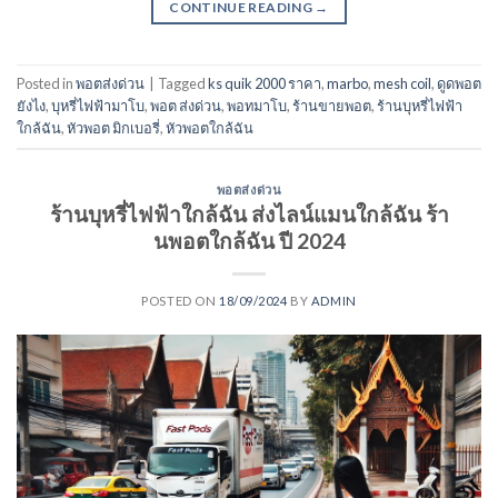
CONTINUE READING
→
Posted in
พอตส่งด่วน
|
Tagged
ks quik 2000 ราคา
,
marbo
,
mesh coil
,
ดูดพอต
ยังไง
,
บุหรี่ไฟฟ้ามาโบ
,
พอต ส่งด่วน
,
พอทมาโบ
,
ร้านขายพอต
,
ร้านบุหรี่ไฟฟ้า
ใกล้ฉัน
,
หัวพอต มิกเบอรี่
,
หัวพอตใกล้ฉัน
พอตส่งด่วน
ร้านบุหรี่ไฟฟ้าใกล้ฉัน ส่งไลน์แมนใกล้ฉัน ร้า
นพอตใกล้ฉัน ปี 2024
POSTED ON
18/09/2024
BY
ADMIN