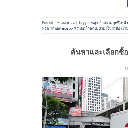
Posted in
พอตส่งด่วน
|
Tagged
vape ใกล้ฉัน
,
บุหรี่ไฟฟ
พอต
,
หัวพอต marbo
,
หัวพอต ใกล้ฉัน
,
หัวมาโบมีรสอะไรบ
ค้นหาและเลือกซื้อ
P