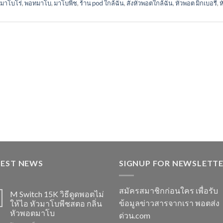
้ามาโบโร่
,
พอทมาโบ
,
มาโบพีช
,
ร้าน pod ใกล้ฉัน
,
สั่งหัวพอตใกล้ฉัน
,
หัวพอต มิกเบอรี่
,
ห
TEST NEWS
SIGNUP FOR NEWSLETT
สมัครสมาชิกก่อนใคร เพื่อรับ
M Switch 15K วิธีดูดพอตไม่
ข้อมูลข่าวสารจากเรา พอตส่ง
ให้ไอ หัวมาโบพีชสตอ กลิ่น
หัวพอตมาโบ
ด่วน.com