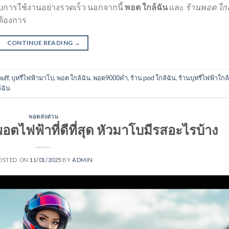
บการใช้งานอย่างรวดเร็ว นอกจากนี้
พอต ใกล้ฉัน
และ
ร้านพอต ใกล
ต้องการ
CONTINUE READING
→
uff
,
บุหรี่ไฟฟ้ามาโบ
,
พอต ใกล้ฉัน
,
พอต9000คํา
,
ร้าน pod ใกล้ฉัน
,
ร้านบุหรี่ไฟฟ้าใกล
้ฉัน
พอตส่งด่วน
พอตไฟฟ้าที่ดีที่สุด หัวมาโบมีรสอะไรบ้าง
OSTED ON
11/01/2025
BY
ADMIN