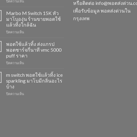
บน
ปิดความเห็น
หรือติดต่อ info@พอตส่งด่วน.
M
เพื่อรับข้อมูล พอตส่งด่วนใน
Switch
Marbo M Switch 15K หัว
15K
กรุงเทพ
มาโบองุ่น ร้านขายพอตใช้
วิธี
แล้วทิ้งใกล้ฉัน
ดูด
บน
ปิดความเห็น
พอต
Marbo
ไม่
M
ให้
พอตใช้แล้วทิ้ง ส่งแกรป
Switch
ไอ
พอตชาร์จกี่นาที vmc 5000
15K
หัว
puff ราคา
หัว
มา
บน
ปิดความเห็น
มา
โบ
พอต
โบ
พีช
ใช้
องุ่น
สตอ
m switch พอตใช้แล้วทิ้ง ice
แล้ว
ร้าน
กลิ่น
sparkling มาโบมีกลิ่นอะไร
ทิ้ง
ขาย
หัว
บ้าง
ส่ง
พอต
พอ
บน
ปิดความเห็น
แกรป
ใช้
ตมา
m
พอต
แล้ว
โบ
switch
ชาร์จ
ทิ้ง
พอต
กี่
ใกล้
ใช้
นาที
ฉัน
แล้ว
vmc
ทิ้ง
5000
ice
puff
sparkling
ราคา