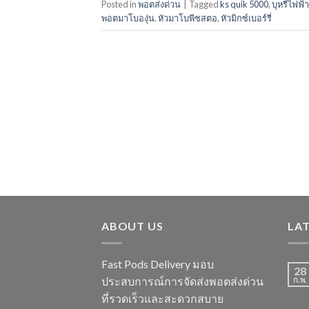
Posted in
พอตส่งด่วน
|
Tagged
ks quik 5000
,
บุหรี่ไฟฟ
พอตมาโบองุ่น
,
หัวมาโบพีชสตอ
,
หัวมิกซ์เบอร์รี่
ABOUT US
LA
Fast Pods Delivery มอบ
28
ประสบการณ์การจัดส่งพอตส่งด่วน
ก.พ.
ที่รวดเร็วและสะดวกสบาย