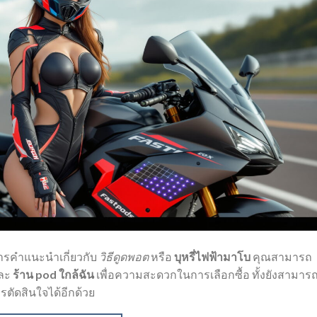
ารคำแนะนำเกี่ยวกับ
วิธีดูดพอต
หรือ
บุหรี่ไฟฟ้ามาโบ
คุณสามารถ
ละ
ร้าน pod ใกล้ฉัน
เพื่อความสะดวกในการเลือกซื้อ ทั้งยังสามาร
รตัดสินใจได้อีกด้วย