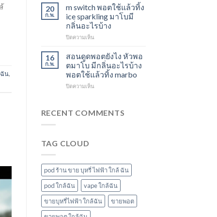
ใช้
องุ่น
้
สตอ
m switch พอตใช้แล้วทิ้ง
20
แล้ว
ร้าน
กลิ่น
ก.พ.
ice sparkling มาโบมี
ทิ้ง
ขาย
หัว
กลิ่นอะไรบ้าง
ส่ง
พอต
พอ
บน
ปิดความเห็น
แกรป
ใช้
ตมา
m
พอต
แล้ว
โบ
switch
ชาร์จ
ทิ้ง
สอนดูดพอตยังไง หัวพอ
16
พอต
กี่
ใกล้
ก.พ.
ตมาโบ มีกลิ่นอะไรบ้าง
ใช้
นาที
ฉัน
้ฉัน
,
พอตใช้แล้วทิ้ง marbo
แล้ว
vmc
บน
ปิดความเห็น
ทิ้ง
5000
สอน
ice
puff
ดูด
sparkling
ราคา
พอ
มา
RECENT COMMENTS
ต
โบ
ยัง
มี
ไง
กลิ่น
TAG CLOUD
หัว
อะไร
พอ
บ้าง
ตมา
โบ
pod ร้าน ขาย บุหรี่ ไฟฟ้า ใกล้ ฉัน
มี
กลิ่น
pod ใกล้ฉัน
vape ใกล้ฉัน
อะไร
ขายบุหรี่ไฟฟ้า ใกล้ฉัน
ขายพอต
บ้าง
พอต
ขายพอต ใกล้ฉัน