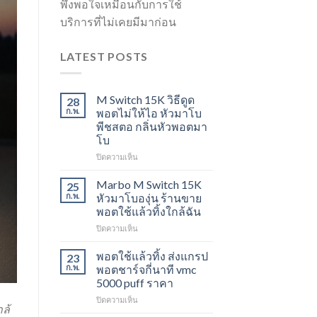
พึงพอใจเหมือนกับการใช้
บริการที่ไม่เคยมีมาก่อน
LATEST POSTS
M Switch 15K วิธีดูด
28
ก.พ.
พอตไม่ให้ไอ หัวมาโบ
พีชสตอ กลิ่นหัวพอตมา
โบ
บน
ปิดความเห็น
M
Switch
Marbo M Switch 15K
25
15K
ก.พ.
หัวมาโบองุ่น ร้านขาย
วิธี
พอตใช้แล้วทิ้งใกล้ฉัน
ดูด
บน
ปิดความเห็น
พอต
Marbo
ไม่
M
ให้
พอตใช้แล้วทิ้ง ส่งแกรป
23
Switch
ไอ
ก.พ.
พอตชาร์จกี่นาที vmc
15K
หัว
5000 puff ราคา
หัว
มา
บน
ปิดความเห็น
มา
โบ
กล้
พอต
โบ
พีช