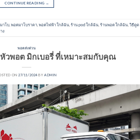
CONTINUE READING
→
้ามาโบ
,
พอตมาโบราคา
,
พอตไฟฟ้า ใกล้ฉัน
,
ร้าน pod ใกล้ฉัน
,
ร้านพอต ใกล้ฉัน
,
วิธีดูด
้าง
พอตส่งด่วน
หัวพอต มิกเบอรี่ ที่เหมาะสมกับคุณ
OSTED ON
27/11/2024
BY
ADMIN