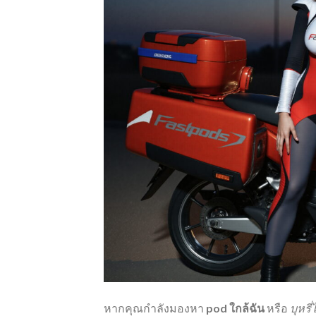
หากคุณกำลังมองหา
pod ใกล้ฉัน
หรือ
บุหรี