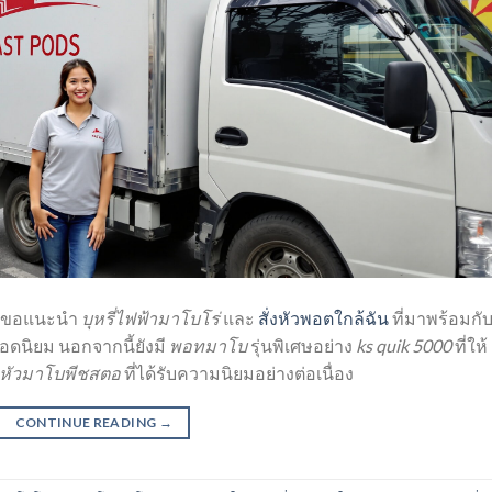
ราขอแนะนำ
บุหรี่ไฟฟ้ามาโบโร่
และ
สั่งหัวพอตใกล้ฉัน
ที่มาพร้อมกั
ดนิยม นอกจากนี้ยังมี
พอทมาโบ
รุ่นพิเศษอย่าง
ks quik 5000
ที่ให้
หัวมาโบพีชสตอ
ที่ได้รับความนิยมอย่างต่อเนื่อง
CONTINUE READING
→