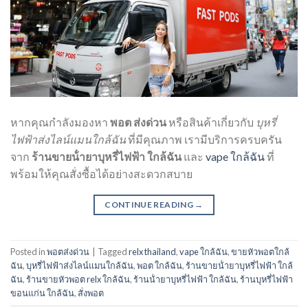
หากคุณกำลังมองหา
พอต ส่งด่วน
หรือสินค้าเกี่ยวกับ
บุหรี่
ไฟฟ้าส่งไลน์แมนใกล้ฉัน
ที่มีคุณภาพ เรามีบริการครบครัน
จาก
ร้านขายน้ํายาบุหรี่ไฟฟ้า ใกล้ฉัน
และ
vape ใกล้ฉัน
ที่
พร้อมให้คุณสั่งซื้อได้อย่างสะดวกสบาย
CONTINUE READING
→
Posted in
พอตส่งด่วน
|
Tagged
relx thailand
,
vape ใกล้ฉัน
,
ขายหัวพอตใกล้
ฉัน
,
บุหรี่ไฟฟ้าส่งไลน์แมนใกล้ฉัน
,
พอต ใกล้ฉัน
,
ร้านขายน้ํายาบุหรี่ไฟฟ้า ใกล้
ฉัน
,
ร้านขายหัวพอต relx ใกล้ฉัน
,
ร้านน้ํายาบุหรี่ไฟฟ้า ใกล้ฉัน
,
ร้านบุหรี่ไฟฟ้า
ขอนแก่น ใกล้ฉัน
,
สั่งพอต