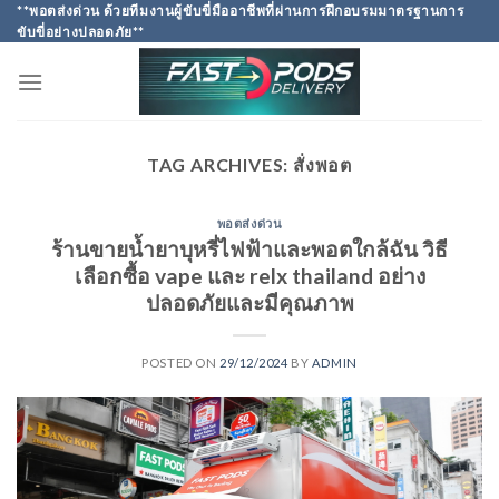
Skip
**พอตส่งด่วน ด้วยทีมงานผู้ขับขี่มืออาชีพที่ผ่านการฝึกอบรมมาตรฐานการ
ขับขี่อย่างปลอดภัย**
to
content
TAG ARCHIVES:
สั่งพอต
พอตส่งด่วน
ร้านขายน้ำยาบุหรี่ไฟฟ้าและพอตใกล้ฉัน วิธี
เลือกซื้อ vape และ relx thailand อย่าง
ปลอดภัยและมีคุณภาพ
POSTED ON
29/12/2024
BY
ADMIN