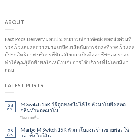
ABOUT
Fast Pods Delivery มอบประสบการณ์การจัดส่งพอตส่งด่วนที่
รวดเร็วและสะดวกสบาย เพลิดเพลินกับการจัดส่งที่รวดเร็วและ
มีประสิทธิภาพ บริการที่ทันสมัยและเป็นมืออาชีพของเราจะ
ทำให้คุณรู้สึกพึงพอใจเหมือนกับการใช้บริการที่ไม่เคยมีมา
ก่อน
LATEST POSTS
M Switch 15K วิธีดูดพอตไม่ให้ไอ หัวมาโบพีชสตอ
28
ก.พ.
กลิ่นหัวพอตมาโบ
บน
ปิดความเห็น
M
Switch
Marbo M Switch 15K หัวมาโบองุ่น ร้านขายพอตใช้
25
15K
ก.พ.
แล้วทิ้งใกล้ฉัน
วิธี