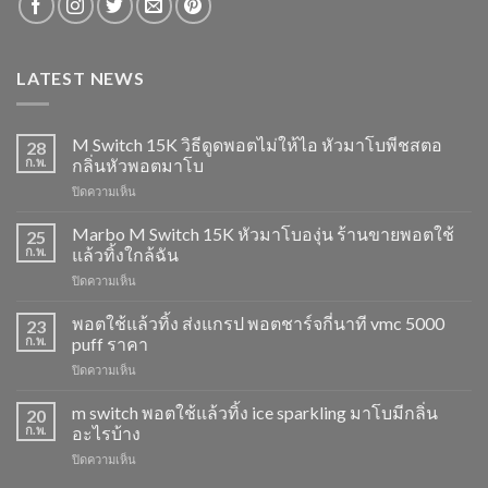
LATEST NEWS
M Switch 15K วิธีดูดพอตไม่ให้ไอ หัวมาโบพีชสตอ
28
ก.พ.
กลิ่นหัวพอตมาโบ
บน
ปิดความเห็น
M
Switch
Marbo M Switch 15K หัวมาโบองุ่น ร้านขายพอตใช้
25
15K
ก.พ.
แล้วทิ้งใกล้ฉัน
วิธี
บน
ปิดความเห็น
ดูด
Marbo
พอต
M
พอตใช้แล้วทิ้ง ส่งแกรป พอตชาร์จกี่นาที vmc 5000
ไม่
23
Switch
ให้
ก.พ.
puff ราคา
15K
ไอ
บน
ปิดความเห็น
หัว
หัว
พอต
มา
มา
ใช้
m switch พอตใช้แล้วทิ้ง ice sparkling มาโบมีกลิ่น
โบ
20
โบ
แล้ว
องุ่น
ก.พ.
อะไรบ้าง
พีช
ทิ้ง
ร้าน
สตอ
บน
ปิดความเห็น
ส่ง
ขาย
กลิ่น
m
แกรป
พอต
หัว