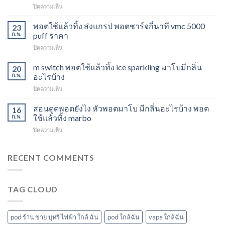
บน
ปิดความเห็น
ดูด
Marbo
พอต
M
พอตใช้แล้วทิ้ง ส่งแกรป พอตชาร์จกี่นาที vmc 5000
ไม่
23
Switch
ให้
ก.พ.
puff ราคา
15K
ไอ
บน
ปิดความเห็น
หัว
หัว
พอต
มา
มา
ใช้
m switch พอตใช้แล้วทิ้ง ice sparkling มาโบมีกลิ่น
โบ
20
โบ
แล้ว
องุ่น
ก.พ.
อะไรบ้าง
พีช
ทิ้ง
ร้าน
สตอ
บน
ปิดความเห็น
ส่ง
ขาย
กลิ่น
m
แกรป
พอต
หัว
switch
สอนดูดพอตยังไง หัวพอตมาโบ มีกลิ่นอะไรบ้าง พอต
พอต
16
ใช้
พอ
พอต
ชาร์จ
ก.พ.
ใช้แล้วทิ้ง marbo
แล้ว
ตมา
ใช้
กี่
ทิ้ง
โบ
บน
ปิดความเห็น
แล้ว
นาที
ใกล้
สอน
ทิ้ง
vmc
ฉัน
ดูด
ice
5000
พอ
RECENT COMMENTS
sparkling
puff
ต
มา
ราคา
ยัง
โบ
ไง
มี
TAG CLOUD
หัว
กลิ่น
พอ
อะไร
ตมา
บ้าง
โบ
pod ร้าน ขาย บุหรี่ ไฟฟ้า ใกล้ ฉัน
pod ใกล้ฉัน
vape ใกล้ฉัน
มี