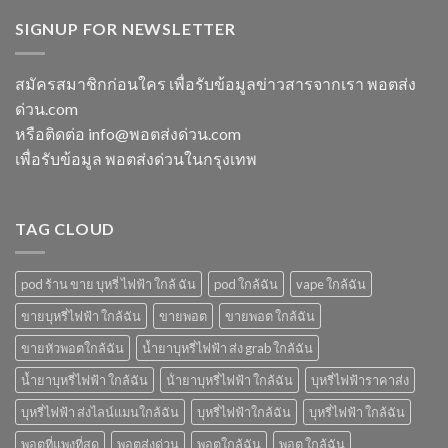
switch
พอต
ใช้
พอ
พอต
SIGNUP FOR NEWSLETTER
ชาร์จ
แล้ว
ตมา
ใช้
กี่
ทิ้ง
โบ
แล้ว
นาที
ใกล้
ทิ้ง
vmc
สมัครสมาชิกก่อนใคร เพื่อรับข้อมูลข่าวสารจากเรา พอตส่ง
ฉัน
ice
5000
ด่วน.com
sparkling
puff
มา
ราคา
หรือติดต่อ info@พอตส่งด่วน.com
โบ
เพื่อรับข้อมูล พอตส่งด่วนในกรุงเทพ
มี
กลิ่น
อะไร
บ้าง
TAG CLOUD
pod ร้าน ขาย บุหรี่ ไฟฟ้า ใกล้ ฉัน
pod ใกล้ฉัน
vape ใกล้ฉัน
ขายบุหรี่ไฟฟ้า ใกล้ฉัน
ขายพอต
ขายพอต ใกล้ฉัน
ขายหัวพอตใกล้ฉัน
น้ำยาบุหรี่ไฟฟ้า ส่ง grab ใกล้ฉัน
น้ำยาบุหรี่ไฟฟ้า ใกล้ฉัน
น้ํายาบุหรี่ไฟฟ้า ใกล้ฉัน
บุหรี่ไฟฟ้าราคาส่ง
บุหรี่ไฟฟ้า ส่งไลน์แมนใกล้ฉัน
บุหรี่ไฟฟ้าใกล้ฉัน
บุหรี่ไฟฟ้า ใกล้ฉัน
พอตที่แพงที่สุด
พอตส่งด่วน
พอตใกล้ฉัน
พอต ใกล้ฉัน