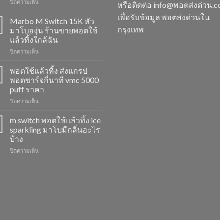
บน
ปิดความเห็น
หรือติดต่อ info@พอตส่งด่วน.
M
เพื่อรับข้อมูล พอตส่งด่วนใน
Switch
Marbo M Switch 15K หัว
15K
กรุงเทพ
มาโบองุ่น ร้านขายพอตใช้
วิธี
แล้วทิ้งใกล้ฉัน
ดูด
บน
ปิดความเห็น
พอต
Marbo
ไม่
M
ให้
พอตใช้แล้วทิ้ง ส่งแกรป
Switch
ไอ
พอตชาร์จกี่นาที vmc 5000
15K
หัว
puff ราคา
หัว
มา
บน
ปิดความเห็น
มา
โบ
พอต
โบ
พีช
ใช้
องุ่น
สตอ
m switch พอตใช้แล้วทิ้ง ice
แล้ว
ร้าน
กลิ่น
sparkling มาโบมีกลิ่นอะไร
ทิ้ง
ขาย
หัว
บ้าง
ส่ง
พอต
พอ
บน
ปิดความเห็น
แกรป
ใช้
ตมา
m
พอต
แล้ว
โบ
switch
ชาร์จ
ทิ้ง
พอต
กี่
ใกล้
ใช้
นาที
ฉัน
แล้ว
vmc
ทิ้ง
5000
ice
puff
sparkling
ราคา