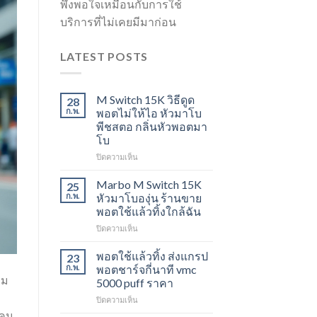
พึงพอใจเหมือนกับการใช้
บริการที่ไม่เคยมีมาก่อน
LATEST POSTS
M Switch 15K วิธีดูด
28
ก.พ.
พอตไม่ให้ไอ หัวมาโบ
พีชสตอ กลิ่นหัวพอตมา
โบ
บน
ปิดความเห็น
M
Switch
Marbo M Switch 15K
25
15K
ก.พ.
หัวมาโบองุ่น ร้านขาย
วิธี
พอตใช้แล้วทิ้งใกล้ฉัน
ดูด
บน
ปิดความเห็น
พอต
Marbo
ไม่
M
ให้
พอตใช้แล้วทิ้ง ส่งแกรป
23
Switch
ไอ
ก.พ.
พอตชาร์จกี่นาที vmc
15K
หัว
าม
5000 puff ราคา
หัว
มา
บน
ปิดความเห็น
มา
โบ
พอต
โบ
พีช
ยคน