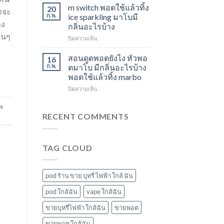
ใช้
องุ่น
สตอ
m switch พอตใช้แล้วทิ้ง
20
าจะ
แล้ว
ร้าน
กลิ่น
ก.พ.
ice sparkling มาโบมี
ทิ้ง
ขาย
าง
หัว
กลิ่นอะไรบ้าง
ส่ง
พอต
พอ
่นๆ
บน
ปิดความเห็น
แกรป
ใช้
ตมา
m
พอต
แล้ว
โบ
switch
ชาร์จ
ทิ้ง
สอนดูดพอตยังไง หัวพอ
16
พอต
กี่
ใกล้
ก.พ.
ตมาโบ มีกลิ่นอะไรบ้าง
ใช้
นาที
ฉัน
พอตใช้แล้วทิ้ง marbo
แล้ว
vmc
บน
ปิดความเห็น
ทิ้ง
5000
สอน
ice
puff
ระ
ดูด
sparkling
ราคา
พอ
มา
RECENT COMMENTS
ต
โบ
ยัง
มี
ไง
กลิ่น
TAG CLOUD
หัว
อะไร
พอ
บ้าง
ตมา
โบ
pod ร้าน ขาย บุหรี่ ไฟฟ้า ใกล้ ฉัน
มี
กลิ่น
pod ใกล้ฉัน
vape ใกล้ฉัน
อะไร
ขายบุหรี่ไฟฟ้า ใกล้ฉัน
ขายพอต
บ้าง
พอต
ขายพอต ใกล้ฉัน