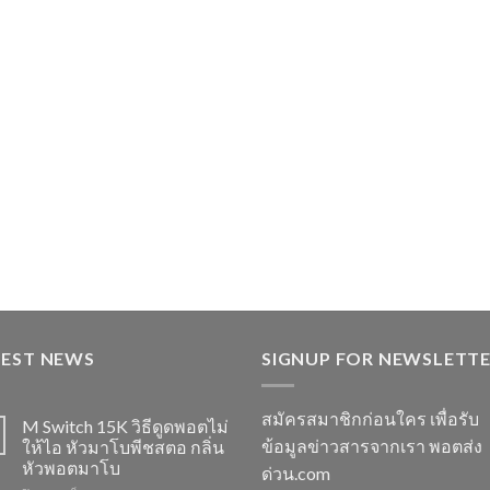
TEST NEWS
SIGNUP FOR NEWSLETT
สมัครสมาชิกก่อนใคร เพื่อรับ
M Switch 15K วิธีดูดพอตไม่
ข้อมูลข่าวสารจากเรา พอตส่ง
ให้ไอ หัวมาโบพีชสตอ กลิ่น
หัวพอตมาโบ
ด่วน.com