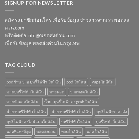
พอต
SIGNUP FOR NEWSLETTER
ชาร์จ
แล้ว
ตมา
ใช้
กี่
ทิ้ง
โบ
แล้ว
นาที
ใกล้
ทิ้ง
vmc
สมัครสมาชิกก่อนใคร เพื่อรับข้อมูลข่าวสารจากเรา พอตส่ง
ฉัน
ice
5000
ด่วน.com
sparkling
puff
มา
ราคา
หรือติดต่อ info@พอตส่งด่วน.com
โบ
เพื่อรับข้อมูล พอตส่งด่วนในกรุงเทพ
มี
กลิ่น
อะไร
บ้าง
TAG CLOUD
pod ร้าน ขาย บุหรี่ ไฟฟ้า ใกล้ ฉัน
pod ใกล้ฉัน
vape ใกล้ฉัน
ขายบุหรี่ไฟฟ้า ใกล้ฉัน
ขายพอต
ขายพอต ใกล้ฉัน
ขายหัวพอตใกล้ฉัน
น้ำยาบุหรี่ไฟฟ้า ส่ง grab ใกล้ฉัน
น้ำยาบุหรี่ไฟฟ้า ใกล้ฉัน
น้ํายาบุหรี่ไฟฟ้า ใกล้ฉัน
บุหรี่ไฟฟ้าราคาส่ง
บุหรี่ไฟฟ้า ส่งไลน์แมนใกล้ฉัน
บุหรี่ไฟฟ้าใกล้ฉัน
บุหรี่ไฟฟ้า ใกล้ฉัน
พอตที่แพงที่สุด
พอตส่งด่วน
พอตใกล้ฉัน
พอต ใกล้ฉัน