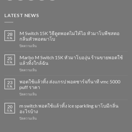
LATEST NEWS
M Switch 15K วิธีดูดพอตไม่ให้ไอ หัวมาโบพีชสตอ
28
ก.พ.
กลิ่นหัวพอตมาโบ
บน
ปิดความเห็น
M
Switch
Marbo M Switch 15K หัวมาโบองุ่น ร้านขายพอตใช้
25
15K
ก.พ.
แล้วทิ้งใกล้ฉัน
วิธี
บน
ปิดความเห็น
ดูด
Marbo
พอต
M
พอตใช้แล้วทิ้ง ส่งแกรป พอตชาร์จกี่นาที vmc 5000
ไม่
23
Switch
ให้
ก.พ.
puff ราคา
15K
ไอ
บน
ปิดความเห็น
หัว
หัว
พอต
มา
มา
ใช้
m switch พอตใช้แล้วทิ้ง ice sparkling มาโบมีกลิ่น
โบ
20
โบ
แล้ว
องุ่น
ก.พ.
อะไรบ้าง
พีช
ทิ้ง
ร้าน
สตอ
บน
ปิดความเห็น
ส่ง
ขาย
กลิ่น
m
แกรป
พอต
หัว
switch
พอต
ใช้
พอ