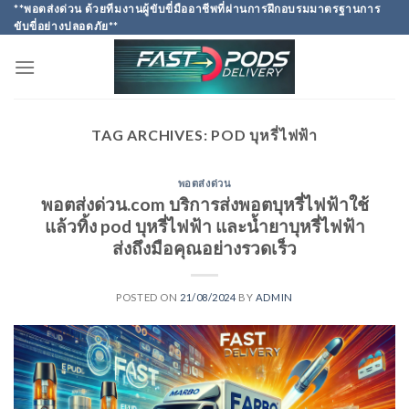
Skip
**พอตส่งด่วน ด้วยทีมงานผู้ขับขี่มืออาชีพที่ผ่านการฝึกอบรมมาตรฐานการ
ขับขี่อย่างปลอดภัย**
to
content
TAG ARCHIVES:
POD บุหรี่ไฟฟ้า
พอตส่งด่วน
พอตส่งด่วน.com บริการส่งพอตบุหรี่ไฟฟ้าใช้
แล้วทิ้ง pod บุหรี่ไฟฟ้า และน้ำยาบุหรี่ไฟฟ้า
ส่งถึงมือคุณอย่างรวดเร็ว
POSTED ON
21/08/2024
BY
ADMIN