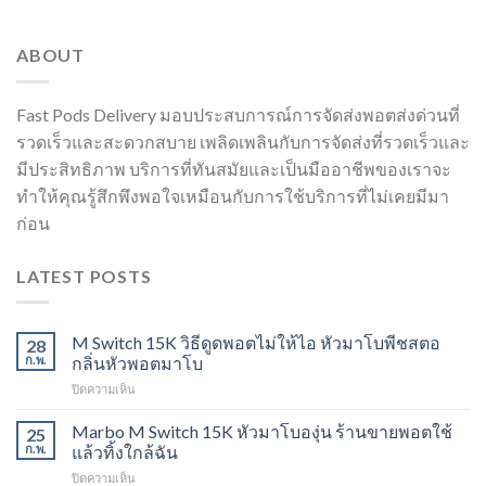
ABOUT
Fast Pods Delivery มอบประสบการณ์การจัดส่งพอตส่งด่วนที่
รวดเร็วและสะดวกสบาย เพลิดเพลินกับการจัดส่งที่รวดเร็วและ
มีประสิทธิภาพ บริการที่ทันสมัยและเป็นมืออาชีพของเราจะ
ทำให้คุณรู้สึกพึงพอใจเหมือนกับการใช้บริการที่ไม่เคยมีมา
ก่อน
LATEST POSTS
M Switch 15K วิธีดูดพอตไม่ให้ไอ หัวมาโบพีชสตอ
28
ก.พ.
กลิ่นหัวพอตมาโบ
บน
ปิดความเห็น
M
Switch
Marbo M Switch 15K หัวมาโบองุ่น ร้านขายพอตใช้
25
15K
ก.พ.
แล้วทิ้งใกล้ฉัน
วิธี
บน
ปิดความเห็น
ดูด