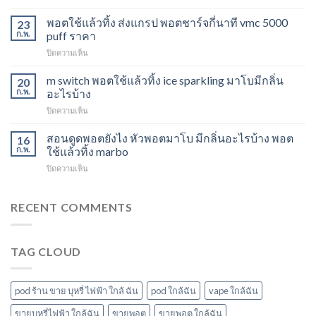
Marbo
พอต
M
พอตใช้แล้วทิ้ง ส่งแกรป พอตชาร์จกี่นาที vmc 5000
ไม่
23
Switch
ให้
ก.พ.
puff ราคา
15K
ไอ
บน
ปิดความเห็น
หัว
หัว
พอต
มา
มา
ใช้
m switch พอตใช้แล้วทิ้ง ice sparkling มาโบมีกลิ่น
โบ
20
โบ
แล้ว
องุ่น
ก.พ.
อะไรบ้าง
พีช
ทิ้ง
ร้าน
สตอ
บน
ปิดความเห็น
ส่ง
ขาย
กลิ่น
m
แกรป
พอต
หัว
switch
สอนดูดพอตยังไง หัวพอตมาโบ มีกลิ่นอะไรบ้าง พอต
พอต
16
ใช้
พอ
พอต
ชาร์จ
ก.พ.
ใช้แล้วทิ้ง marbo
แล้ว
ตมา
ใช้
กี่
ทิ้ง
โบ
บน
ปิดความเห็น
แล้ว
นาที
ใกล้
สอน
ทิ้ง
vmc
ฉัน
ดูด
ice
5000
พอ
RECENT COMMENTS
sparkling
puff
ต
มา
ราคา
ยัง
โบ
ไง
มี
TAG CLOUD
หัว
กลิ่น
พอ
อะไร
ตมา
บ้าง
โบ
pod ร้าน ขาย บุหรี่ ไฟฟ้า ใกล้ ฉัน
pod ใกล้ฉัน
vape ใกล้ฉัน
มี
กลิ่น
ขายบุหรี่ไฟฟ้า ใกล้ฉัน
ขายพอต
ขายพอต ใกล้ฉัน