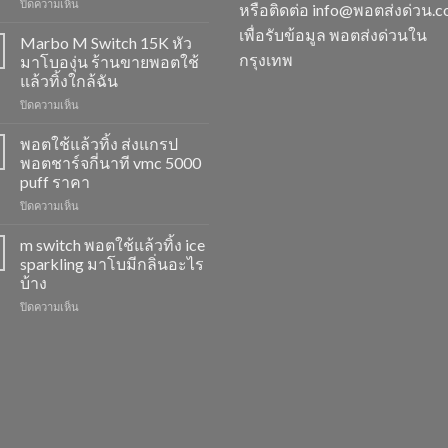
บน
ปิดความเห็น
หรือติดต่อ info@พอตส่งด่วน.
M
เพื่อรับข้อมูล พอตส่งด่วนใน
Switch
Marbo M Switch 15K หัว
15K
กรุงเทพ
มาโบองุ่น ร้านขายพอตใช้
วิธี
แล้วทิ้งใกล้ฉัน
ดูด
บน
ปิดความเห็น
พอต
Marbo
ไม่
M
ให้
พอตใช้แล้วทิ้ง ส่งแกรป
Switch
ไอ
พอตชาร์จกี่นาที vmc 5000
15K
หัว
puff ราคา
หัว
มา
บน
ปิดความเห็น
มา
โบ
พอต
โบ
พีช
ใช้
องุ่น
สตอ
m switch พอตใช้แล้วทิ้ง ice
แล้ว
ร้าน
กลิ่น
sparkling มาโบมีกลิ่นอะไร
ทิ้ง
ขาย
หัว
บ้าง
ส่ง
พอต
พอ
บน
ปิดความเห็น
แกรป
ใช้
ตมา
m
พอต
แล้ว
โบ
switch
ชาร์จ
ทิ้ง
พอต
กี่
ใกล้
ใช้
นาที
ฉัน
แล้ว
vmc
ทิ้ง
5000
ice
puff
sparkling
ราคา