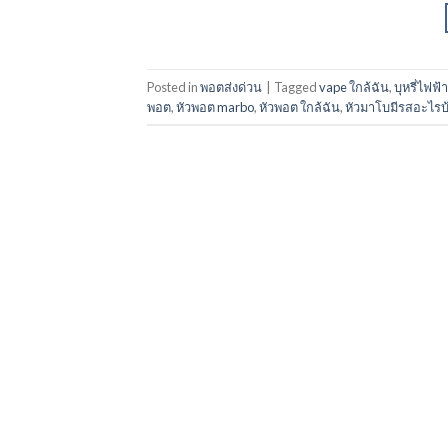
Posted in
พอตส่งด่วน
|
Tagged
vape ใกล้ฉัน
,
บุหรี่ไฟฟ
พอต
,
หัวพอต marbo
,
หัวพอต ใกล้ฉัน
,
หัวมาโบมีรสอะไรบ