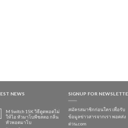
TEST NEWS
SIGNUP FOR NEWSLETT
สมัครสมาชิกก่อนใคร เพื่อรับ
M Switch 15K วิธีดูดพอตไม่
ข้อมูลข่าวสารจากเรา พอตส่ง
ให้ไอ หัวมาโบพีชสตอ กลิ่น
หัวพอตมาโบ
ด่วน.com