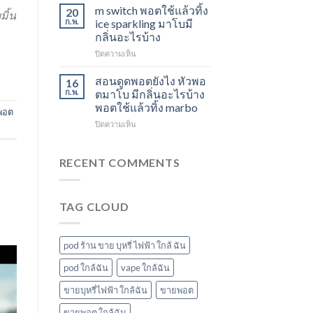
ใช้
องุ่น
สตอ
m switch พอตใช้แล้วทิ้ง
20
มิ้น
แล้ว
ร้าน
กลิ่น
ก.พ.
ice sparkling มาโบมี
ทิ้ง
ขาย
หัว
กลิ่นอะไรบ้าง
ส่ง
พอต
พอ
บน
ปิดความเห็น
แกรป
ใช้
ตมา
m
พอต
แล้ว
โบ
switch
ชาร์จ
ทิ้ง
สอนดูดพอตยังไง หัวพอ
16
พอต
กี่
ใกล้
ก.พ.
ตมาโบ มีกลิ่นอะไรบ้าง
ใช้
นาที
ฉัน
พอตใช้แล้วทิ้ง marbo
พอต
แล้ว
vmc
บน
ปิดความเห็น
ทิ้ง
5000
สอน
ice
puff
ดูด
sparkling
ราคา
พอ
มา
RECENT COMMENTS
ต
โบ
ยัง
มี
ไง
กลิ่น
TAG CLOUD
หัว
อะไร
พอ
บ้าง
ตมา
โบ
pod ร้าน ขาย บุหรี่ ไฟฟ้า ใกล้ ฉัน
มี
กลิ่น
pod ใกล้ฉัน
vape ใกล้ฉัน
อะไร
ขายบุหรี่ไฟฟ้า ใกล้ฉัน
ขายพอต
บ้าง
พอต
ขายพอต ใกล้ฉัน