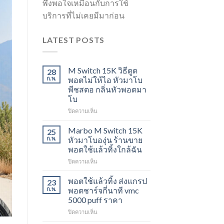
พึงพอใจเหมือนกับการใช้
บริการที่ไม่เคยมีมาก่อน
LATEST POSTS
M Switch 15K วิธีดูด
28
ก.พ.
พอตไม่ให้ไอ หัวมาโบ
พีชสตอ กลิ่นหัวพอตมา
โบ
บน
ปิดความเห็น
M
Switch
Marbo M Switch 15K
25
15K
ก.พ.
หัวมาโบองุ่น ร้านขาย
วิธี
พอตใช้แล้วทิ้งใกล้ฉัน
ดูด
บน
ปิดความเห็น
พอต
Marbo
ไม่
M
ให้
พอตใช้แล้วทิ้ง ส่งแกรป
23
Switch
ไอ
ก.พ.
พอตชาร์จกี่นาที vmc
15K
หัว
5000 puff ราคา
หัว
มา
บน
ปิดความเห็น
มา
โบ
พอต
โบ
พีช