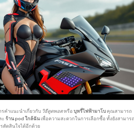
ารคำแนะนำเกี่ยวกับ
วิธีดูดพอต
หรือ
บุหรี่ไฟฟ้ามาโบ
คุณสามารถ
ละ
ร้าน pod ใกล้ฉัน
เพื่อความสะดวกในการเลือกซื้อ ทั้งยังสามาร
รตัดสินใจได้อีกด้วย