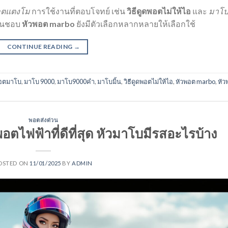
อตแตงโม
การใช้งานที่ตอบโจทย์ เช่น
วิธีดูดพอตไม่ให้ไอ
และ
มาโบ
ชื่นชอบ
หัวพอต marbo
ยังมีตัวเลือกหลากหลายให้เลือกใช้
CONTINUE READING
→
พอตมาโบ
,
มาโบ 9000
,
มาโบ9000คํา
,
มาโบมิ้น
,
วิธีดูดพอตไม่ให้ไอ
,
หัวพอต marbo
,
หัว
พอตส่งด่วน
พอตไฟฟ้าที่ดีที่สุด หัวมาโบมีรสอะไรบ้าง
OSTED ON
11/01/2025
BY
ADMIN