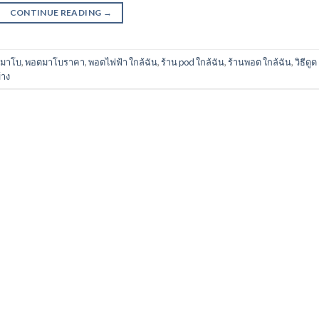
CONTINUE READING
→
้ามาโบ
,
พอตมาโบราคา
,
พอตไฟฟ้า ใกล้ฉัน
,
ร้าน pod ใกล้ฉัน
,
ร้านพอต ใกล้ฉัน
,
วิธีดูด
้าง