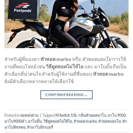
สำหรับผู้ที่มองหา
หัวพอต marbo
หรือ
หัวพอตแตงโม
การใช้
งานที่ตอบโจทย์ เช่น
วิธีดูดพอตไม่ให้ไอ
และ
มาโบมิ้น
ถือเป็น
ตัวเลือกที่น่าสนใจ สำหรับผู้ใช้งานที่ชื่นชอบ
หัวพอต marbo
ยังมีตัวเลือกหลากหลายให้เลือกใช้
CONTINUE READING
→
Posted in
พอตส่งด่วน
|
Tagged
M Switch 15k
,
กลิ่นหัวพอตมาโบ
,
มาโบ 9000
,
มาโบ9000คํา
,
มาโบมิ้น
,
วิธีดูดพอตไม่ให้ไอ
,
หัวพอต marbo
,
หัวพอตแตงโม
,
หัว
มาโบพีชสตอ
,
หัวมาโบมิกเบอรี่