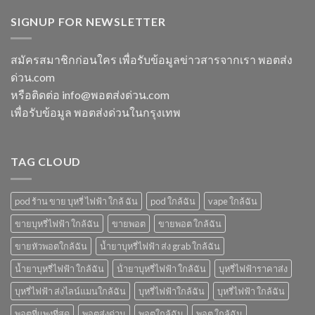
หัว
switch
พอต
ใช้
พอ
พอต
SIGNUP FOR NEWSLETTER
ชาร์จ
แล้ว
ตมา
ใช้
กี่
ทิ้ง
โบ
แล้ว
นาที
ใกล้
ทิ้ง
vmc
สมัครสมาชิกก่อนใคร เพื่อรับข้อมูลข่าวสารจากเรา พอตส่ง
ฉัน
ice
5000
ด่วน.com
sparkling
puff
มา
ราคา
หรือติดต่อ info@พอตส่งด่วน.com
โบ
เพื่อรับข้อมูล พอตส่งด่วนในกรุงเทพ
มี
กลิ่น
อะไร
บ้าง
TAG CLOUD
pod ร้าน ขาย บุหรี่ ไฟฟ้า ใกล้ ฉัน
pod ใกล้ฉัน
vape ใกล้ฉัน
ขายบุหรี่ไฟฟ้า ใกล้ฉัน
ขายพอต
ขายพอต ใกล้ฉัน
ขายหัวพอตใกล้ฉัน
น้ำยาบุหรี่ไฟฟ้า ส่ง grab ใกล้ฉัน
น้ำยาบุหรี่ไฟฟ้า ใกล้ฉัน
น้ํายาบุหรี่ไฟฟ้า ใกล้ฉัน
บุหรี่ไฟฟ้าราคาส่ง
บุหรี่ไฟฟ้า ส่งไลน์แมนใกล้ฉัน
บุหรี่ไฟฟ้าใกล้ฉัน
บุหรี่ไฟฟ้า ใกล้ฉัน
พอตที่แพงที่สุด
พอตส่งด่วน
พอตใกล้ฉัน
พอต ใกล้ฉัน