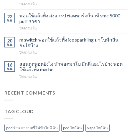
บน
ปิดความเห็น
ดูด
Marbo
พอต
M
พอตใช้แล้วทิ้ง ส่งแกรป พอตชาร์จกี่นาที vmc 5000
ไม่
23
Switch
ให้
ก.พ.
puff ราคา
15K
ไอ
บน
ปิดความเห็น
หัว
หัว
พอต
มา
มา
ใช้
m switch พอตใช้แล้วทิ้ง ice sparkling มาโบมีกลิ่น
โบ
20
โบ
แล้ว
องุ่น
ก.พ.
อะไรบ้าง
พีช
ทิ้ง
ร้าน
สตอ
บน
ปิดความเห็น
ส่ง
ขาย
กลิ่น
m
แกรป
พอต
หัว
switch
สอนดูดพอตยังไง หัวพอตมาโบ มีกลิ่นอะไรบ้าง พอต
พอต
16
ใช้
พอ
พอต
ชาร์จ
ก.พ.
ใช้แล้วทิ้ง marbo
แล้ว
ตมา
ใช้
กี่
ทิ้ง
โบ
บน
ปิดความเห็น
แล้ว
นาที
ใกล้
สอน
ทิ้ง
vmc
ฉัน
ดูด
ice
5000
พอ
RECENT COMMENTS
sparkling
puff
ต
มา
ราคา
ยัง
โบ
ไง
มี
TAG CLOUD
หัว
กลิ่น
พอ
อะไร
ตมา
บ้าง
โบ
pod ร้าน ขาย บุหรี่ ไฟฟ้า ใกล้ ฉัน
pod ใกล้ฉัน
vape ใกล้ฉัน
มี