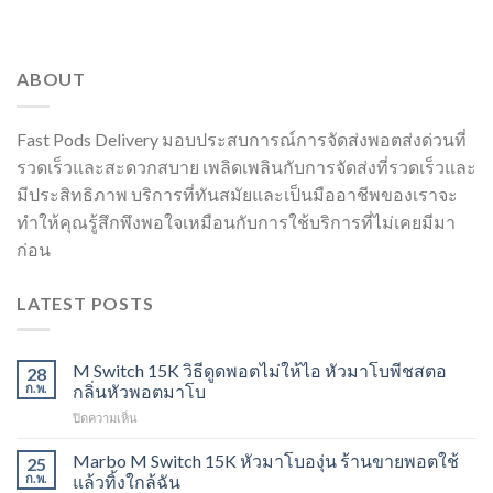
ABOUT
Fast Pods Delivery มอบประสบการณ์การจัดส่งพอตส่งด่วนที่
รวดเร็วและสะดวกสบาย เพลิดเพลินกับการจัดส่งที่รวดเร็วและ
มีประสิทธิภาพ บริการที่ทันสมัยและเป็นมืออาชีพของเราจะ
ทำให้คุณรู้สึกพึงพอใจเหมือนกับการใช้บริการที่ไม่เคยมีมา
ก่อน
LATEST POSTS
M Switch 15K วิธีดูดพอตไม่ให้ไอ หัวมาโบพีชสตอ
28
ก.พ.
กลิ่นหัวพอตมาโบ
บน
ปิดความเห็น
M
Switch
Marbo M Switch 15K หัวมาโบองุ่น ร้านขายพอตใช้
25
15K
ก.พ.
แล้วทิ้งใกล้ฉัน
วิธี