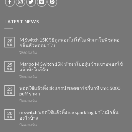
LATEST NEWS
M Switch 15K วิธีดูดพอตไม่ให้ไอ หัวมาโบพีชสตอ
28
ก.พ.
กลิ่นหัวพอตมาโบ
บน
ปิดความเห็น
M
Switch
Marbo M Switch 15K หัวมาโบองุ่น ร้านขายพอตใช้
25
15K
ก.พ.
แล้วทิ้งใกล้ฉัน
วิธี
บน
ปิดความเห็น
ดูด
Marbo
พอต
M
พอตใช้แล้วทิ้ง ส่งแกรป พอตชาร์จกี่นาที vmc 5000
ไม่
23
Switch
ให้
ก.พ.
puff ราคา
15K
ไอ
บน
ปิดความเห็น
หัว
หัว
พอต
มา
มา
ใช้
m switch พอตใช้แล้วทิ้ง ice sparkling มาโบมีกลิ่น
โบ
20
โบ
แล้ว
องุ่น
ก.พ.
อะไรบ้าง
พีช
ทิ้ง
ร้าน
สตอ
บน
ปิดความเห็น
ส่ง
ขาย
กลิ่น
m
แกรป
พอต