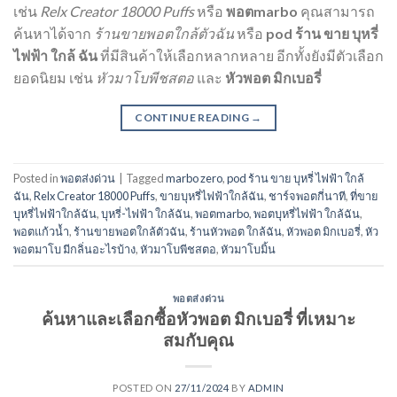
เช่น
Relx Creator 18000 Puffs
หรือ
พอตmarbo
คุณสามารถ
ค้นหาได้จาก
ร้านขายพอตใกล้ตัวฉัน
หรือ
pod ร้าน ขาย บุหรี่
ไฟฟ้า ใกล้ ฉัน
ที่มีสินค้าให้เลือกหลากหลาย อีกทั้งยังมีตัวเลือก
ยอดนิยม เช่น
หัวมาโบพีชสตอ
และ
หัวพอต มิกเบอรี่
CONTINUE READING
→
Posted in
พอตส่งด่วน
|
Tagged
marbo zero
,
pod ร้าน ขาย บุหรี่ ไฟฟ้า ใกล้
ฉัน
,
Relx Creator 18000 Puffs
,
ขายบุหรี่ไฟฟ้าใกล้ฉัน
,
ชาร์จพอตกี่นาที
,
ที่ขาย
บุหรี่ไฟฟ้าใกล้ฉัน
,
บุหรี่-ไฟฟ้า ใกล้ฉัน
,
พอตmarbo
,
พอตบุหรี่ไฟฟ้า ใกล้ฉัน
,
พอตแก้วน้ำ
,
ร้านขายพอตใกล้ตัวฉัน
,
ร้านหัวพอต ใกล้ฉัน
,
หัวพอต มิกเบอรี่
,
หัว
พอตมาโบ มีกลิ่นอะไรบ้าง
,
หัวมาโบพีชสตอ
,
หัวมาโบมิ้น
พอตส่งด่วน
ค้นหาและเลือกซื้อหัวพอต มิกเบอรี่ ที่เหมาะ
สมกับคุณ
POSTED ON
27/11/2024
BY
ADMIN