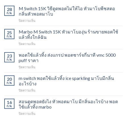
M Switch 15K วิธีดูดพอตไม่ให้ไอ หัวมาโบพีชสตอ
28
ก.พ.
กลิ่นหัวพอตมาโบ
บน
ปิดความเห็น
M
Switch
Marbo M Switch 15K หัวมาโบองุ่น ร้านขายพอตใช้
25
15K
ก.พ.
แล้วทิ้งใกล้ฉัน
วิธี
บน
ปิดความเห็น
ดูด
Marbo
พอต
M
พอตใช้แล้วทิ้ง ส่งแกรป พอตชาร์จกี่นาที vmc 5000
ไม่
23
Switch
ให้
ก.พ.
puff ราคา
15K
ไอ
บน
ปิดความเห็น
หัว
หัว
พอต
มา
มา
ใช้
m switch พอตใช้แล้วทิ้ง ice sparkling มาโบมีกลิ่น
โบ
20
โบ
แล้ว
องุ่น
ก.พ.
อะไรบ้าง
พีช
ทิ้ง
ร้าน
สตอ
บน
ปิดความเห็น
ส่ง
ขาย
กลิ่น
m
แกรป
พอต
หัว
switch
สอนดูดพอตยังไง หัวพอตมาโบ มีกลิ่นอะไรบ้าง พอต
พอต
16
ใช้
พอ
พอต
ชาร์จ
ก.พ.
ใช้แล้วทิ้ง marbo
แล้ว
ตมา
ใช้
กี่
ทิ้ง
โบ
บน
ปิดความเห็น
แล้ว
นาที
ใกล้
สอน
ทิ้ง
vmc
ฉัน
ดูด
ice
5000