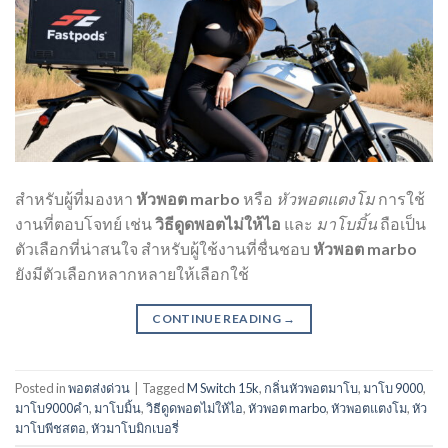
สำหรับผู้ที่มองหา
หัวพอต marbo
หรือ
หัวพอตแตงโม
การใช้
งานที่ตอบโจทย์ เช่น
วิธีดูดพอตไม่ให้ไอ
และ
มาโบมิ้น
ถือเป็น
ตัวเลือกที่น่าสนใจ สำหรับผู้ใช้งานที่ชื่นชอบ
หัวพอต marbo
ยังมีตัวเลือกหลากหลายให้เลือกใช้
CONTINUE READING
→
Posted in
พอตส่งด่วน
|
Tagged
M Switch 15k
,
กลิ่นหัวพอตมาโบ
,
มาโบ 9000
,
มาโบ9000คํา
,
มาโบมิ้น
,
วิธีดูดพอตไม่ให้ไอ
,
หัวพอต marbo
,
หัวพอตแตงโม
,
หัว
มาโบพีชสตอ
,
หัวมาโบมิกเบอรี่