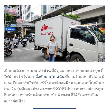
เมื่อคุณต้องการ
พอต ส่งด่วน
ที่มีคุณภาพ เราขอแนะนำ
บุหรี่
ไฟฟ้ามาโบโร่
และ
สั่งหัวพอตใกล้ฉัน
ที่มาพร้อมกับ
หัวพอต มิ
กเบอรี่
และ
หัวมิกซ์เบอร์รี่
รสชาติยอดนิยม นอกจากนี้ยังมี
พอ
ทมาโบ
รุ่นพิเศษอย่าง
ks quik 5000
ที่ให้ประสบการณ์การสูบ
ที่เหนือระดับ พร้อมด้วย
หัวมาโบพีชสตอ
ที่ได้รับความนิยม
อย่างต่อเนื่อง