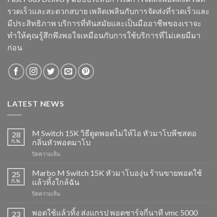
รวดเร็วและสะดวกสบาย เพลิดเพลินกับการจัดส่งที่รวดเร็วและ
มีประสิทธิภาพ บริการที่ทันสมัยและเป็นมืออาชีพของเราจะ
ทำให้คุณรู้สึกพึงพอใจเหมือนกับการใช้บริการที่ไม่เคยมีมา
ก่อน
LATEST NEWS
M Switch 15K วิธีดูดพอตไม่ให้ไอ หัวมาโบพีชสตอ
28
ก.พ.
กลิ่นหัวพอตมาโบ
บน
ปิดความเห็น
M
Switch
Marbo M Switch 15K หัวมาโบองุ่น ร้านขายพอตใช้
25
15K
ก.พ.
แล้วทิ้งใกล้ฉัน
วิธี
บน
ปิดความเห็น
ดูด
Marbo
พอต
M
พอตใช้แล้วทิ้ง ส่งแกรป พอตชาร์จกี่นาที vmc 5000
ไม่
23