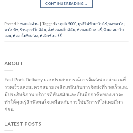
CONTINUE READING
→
Posted in
พอตส่งด่วน
|
Tagged
ks quik 5000
,
บุหรี่ไฟฟ้ามาโบโร่
,
พอทมาโบ
,
มาโบพีช
,
ร้าน pod ใกล้ฉัน
,
สั่งหัวพอตใกล้ฉัน
,
หัวพอต มิกเบอรี่
,
หัวพอตมาโบ
องุ่น
,
หัวมาโบพีชสตอ
,
หัวมิกซ์เบอร์รี่
ABOUT
Fast Pods Delivery มอบประสบการณ์การจัดส่งพอตส่งด่วนที่
รวดเร็วและสะดวกสบาย เพลิดเพลินกับการจัดส่งที่รวดเร็วและ
มีประสิทธิภาพ บริการที่ทันสมัยและเป็นมืออาชีพของเราจะ
ทำให้คุณรู้สึกพึงพอใจเหมือนกับการใช้บริการที่ไม่เคยมีมา
ก่อน
LATEST POSTS