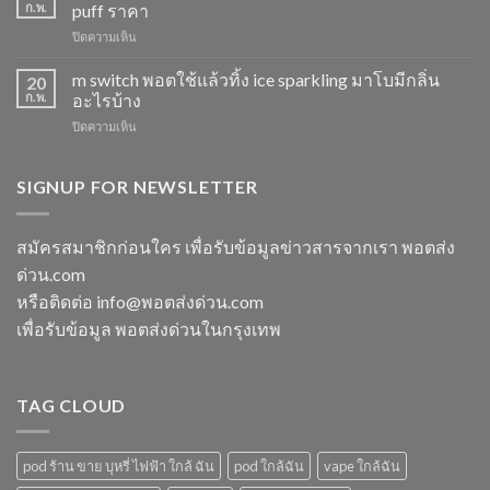
Switch
ให้
ก.พ.
puff ราคา
15K
ไอ
บน
ปิดความเห็น
หัว
หัว
พอต
มา
มา
ใช้
m switch พอตใช้แล้วทิ้ง ice sparkling มาโบมีกลิ่น
โบ
20
โบ
แล้ว
องุ่น
ก.พ.
อะไรบ้าง
พีช
ทิ้ง
ร้าน
สตอ
บน
ปิดความเห็น
ส่ง
ขาย
กลิ่น
m
แกรป
พอต
หัว
switch
พอต
ใช้
พอ
พอต
SIGNUP FOR NEWSLETTER
ชาร์จ
แล้ว
ตมา
ใช้
กี่
ทิ้ง
โบ
แล้ว
นาที
ใกล้
ทิ้ง
vmc
สมัครสมาชิกก่อนใคร เพื่อรับข้อมูลข่าวสารจากเรา พอตส่ง
ฉัน
ice
5000
ด่วน.com
sparkling
puff
มา
ราคา
หรือติดต่อ info@พอตส่งด่วน.com
โบ
เพื่อรับข้อมูล พอตส่งด่วนในกรุงเทพ
มี
กลิ่น
อะไร
บ้าง
TAG CLOUD
pod ร้าน ขาย บุหรี่ ไฟฟ้า ใกล้ ฉัน
pod ใกล้ฉัน
vape ใกล้ฉัน