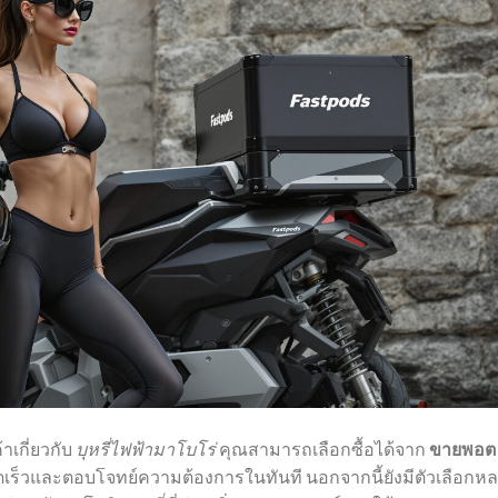
าเกี่ยวกับ
บุหรี่ไฟฟ้ามาโบโร่
คุณสามารถเลือกซื้อได้จาก
ขายพอต
วดเร็วและตอบโจทย์ความต้องการในทันที นอกจากนี้ยังมีตัวเลือกห