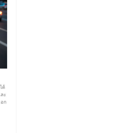
ได้
และ
งออก