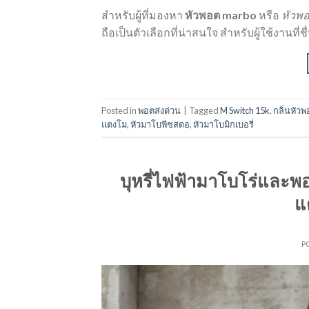
สำหรับผู้ที่มองหา
หัวพอต marbo
หรือ
หัวพ
ถือเป็นตัวเลือกที่น่าสนใจ สำหรับผู้ใช้งานที่
Posted in
พอตส่งด่วน
|
Tagged
M Switch 15k
,
กลิ่นหัว
แตงโม
,
หัวมาโบพีชสตอ
,
หัวมาโบมิกเบอรี่
บุหรี่ไฟฟ้ามาโบโร่และพอ
แ
P