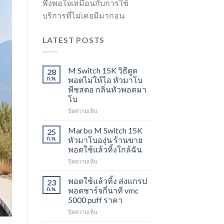
พึงพอใจเหมือนกับการใช้
บริการที่ไม่เคยมีมาก่อน
LATEST POSTS
M Switch 15K วิธีดูด
28
ก.พ.
พอตไม่ให้ไอ หัวมาโบ
พีชสตอ กลิ่นหัวพอตมา
โบ
บน
ปิดความเห็น
M
Switch
Marbo M Switch 15K
25
15K
ก.พ.
หัวมาโบองุ่น ร้านขาย
วิธี
พอตใช้แล้วทิ้งใกล้ฉัน
ดูด
บน
ปิดความเห็น
พอต
Marbo
ไม่
M
ให้
พอตใช้แล้วทิ้ง ส่งแกรป
23
Switch
ไอ
ก.พ.
พอตชาร์จกี่นาที vmc
15K
หัว
5000 puff ราคา
หัว
มา
บน
ปิดความเห็น
มา
โบ
พอต
โบ
พีช