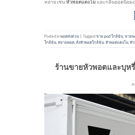
หลาย เช่น
หัวพอตแตงโม
และกลิ่นยอดนิยมอ
Posted in
พอตส่งด่วน
|
Tagged
ขาย pod ใกล้ฉัน
,
ขายพอ
ใกล้ฉัน
,
สยามพอต
,
สั่งหัวพอตใกล้ฉัน
,
หัวพอตแตงโม
,
หัว
ร้านขายหัวพอตและบุหรี
P