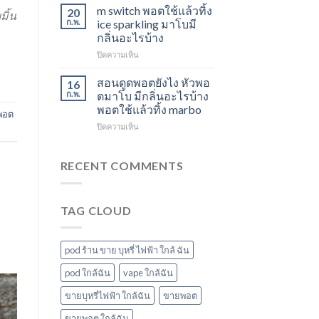
ใช้
องุ่น
สตอ
m switch พอตใช้แล้วทิ้ง
20
มิ้น
แล้ว
ร้าน
กลิ่น
ก.พ.
ice sparkling มาโบมี
ทิ้ง
ขาย
หัว
กลิ่นอะไรบ้าง
ส่ง
พอต
พอ
บน
ปิดความเห็น
แกรป
ใช้
ตมา
m
พอต
แล้ว
โบ
switch
ชาร์จ
ทิ้ง
สอนดูดพอตยังไง หัวพอ
16
พอต
กี่
ใกล้
ก.พ.
ตมาโบ มีกลิ่นอะไรบ้าง
ใช้
นาที
ฉัน
พอตใช้แล้วทิ้ง marbo
พอต
แล้ว
vmc
บน
ปิดความเห็น
ทิ้ง
5000
สอน
ice
puff
ดูด
sparkling
ราคา
พอ
มา
RECENT COMMENTS
ต
โบ
ยัง
มี
ไง
กลิ่น
TAG CLOUD
หัว
อะไร
พอ
บ้าง
ตมา
โบ
pod ร้าน ขาย บุหรี่ ไฟฟ้า ใกล้ ฉัน
มี
กลิ่น
pod ใกล้ฉัน
vape ใกล้ฉัน
อะไร
ขายบุหรี่ไฟฟ้า ใกล้ฉัน
ขายพอต
บ้าง
พอต
ขายพอต ใกล้ฉัน