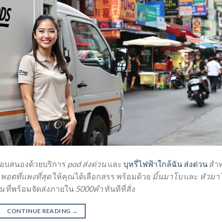
อบสนองด้วยบริการ
pod ส่งด่วน
และ
บุหรี่ไฟฟ้าใกล้ฉัน ส่งด่วน
สำห
ี
พอตที่แพงที่สุด
ให้คุณได้เลือกสรร พร้อมด้วย
มิ้นมาโบ
และ
หัวมา
วน
ที่พร้อมจัดส่งภายใน
5000คำ
ทันทีที่สั่ง
CONTINUE READING
→