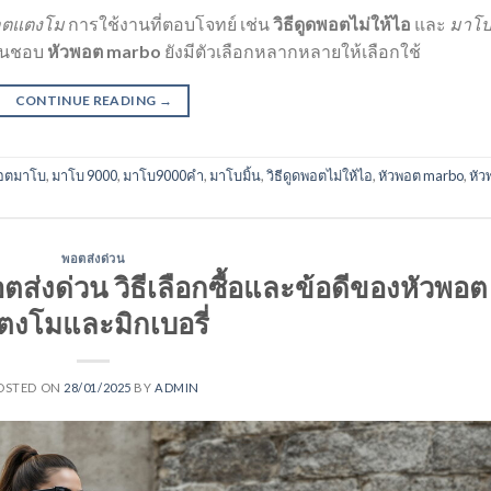
อตแตงโม
การใช้งานที่ตอบโจทย์ เช่น
วิธีดูดพอตไม่ให้ไอ
และ
มาโบ
ชื่นชอบ
หัวพอต marbo
ยังมีตัวเลือกหลากหลายให้เลือกใช้
CONTINUE READING
→
พอตมาโบ
,
มาโบ 9000
,
มาโบ9000คํา
,
มาโบมิ้น
,
วิธีดูดพอตไม่ให้ไอ
,
หัวพอต marbo
,
หัว
พอตส่งด่วน
ตส่งด่วน วิธีเลือกซื้อและข้อดีของหัวพอต
ตงโมและมิกเบอรี่
OSTED ON
28/01/2025
BY
ADMIN