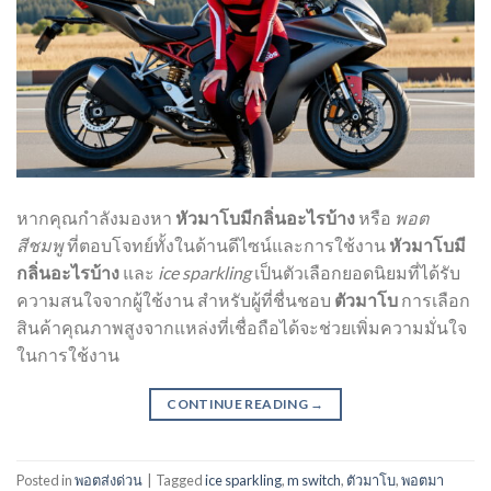
หากคุณกำลังมองหา
หัวมาโบมีกลิ่นอะไรบ้าง
หรือ
พอต
สีชมพู
ที่ตอบโจทย์ทั้งในด้านดีไซน์และการใช้งาน
หัวมาโบมี
กลิ่นอะไรบ้าง
และ
ice sparkling
เป็นตัวเลือกยอดนิยมที่ได้รับ
ความสนใจจากผู้ใช้งาน สำหรับผู้ที่ชื่นชอบ
ตัวมาโบ
การเลือก
สินค้าคุณภาพสูงจากแหล่งที่เชื่อถือได้จะช่วยเพิ่มความมั่นใจ
ในการใช้งาน
CONTINUE READING
→
Posted in
พอตส่งด่วน
|
Tagged
ice sparkling
,
m switch
,
ตัวมาโบ
,
พอตมา