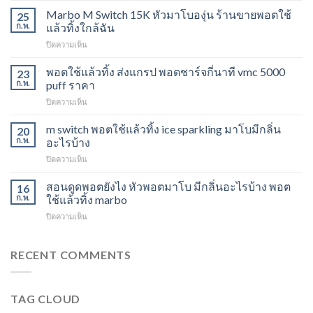
Switch
Marbo M Switch 15K หัวมาโบองุ่น ร้านขายพอตใช้
25
15K
ก.พ.
แล้วทิ้งใกล้ฉัน
วิธี
บน
ปิดความเห็น
ดูด
Marbo
พอต
M
พอตใช้แล้วทิ้ง ส่งแกรป พอตชาร์จกี่นาที vmc 5000
ไม่
23
Switch
ให้
ก.พ.
puff ราคา
15K
ไอ
บน
ปิดความเห็น
หัว
หัว
พอต
มา
มา
ใช้
m switch พอตใช้แล้วทิ้ง ice sparkling มาโบมีกลิ่น
โบ
20
โบ
แล้ว
องุ่น
ก.พ.
อะไรบ้าง
พีช
ทิ้ง
ร้าน
สตอ
บน
ปิดความเห็น
ส่ง
ขาย
กลิ่น
m
แกรป
พอต
หัว
switch
สอนดูดพอตยังไง หัวพอตมาโบ มีกลิ่นอะไรบ้าง พอต
พอต
16
ใช้
พอ
พอต
ชาร์จ
ก.พ.
ใช้แล้วทิ้ง marbo
แล้ว
ตมา
ใช้
กี่
ทิ้ง
โบ
บน
ปิดความเห็น
แล้ว
นาที
ใกล้
สอน
ทิ้ง
vmc
ฉัน
ดูด
ice
5000
พอ
RECENT COMMENTS
sparkling
puff
ต
มา
ราคา
ยัง
โบ
ไง
มี
TAG CLOUD
หัว
กลิ่น
พอ
อะไร