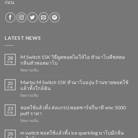
ก่อน
LATEST NEWS
M Switch 15K วิธีดูดพอตไม่ให้ไอ หัวมาโบพีชสตอ
28
ก.พ.
กลิ่นหัวพอตมาโบ
บน
ปิดความเห็น
M
Switch
Marbo M Switch 15K หัวมาโบองุ่น ร้านขายพอตใช้
25
15K
ก.พ.
แล้วทิ้งใกล้ฉัน
วิธี
บน
ปิดความเห็น
ดูด
Marbo
พอต
M
พอตใช้แล้วทิ้ง ส่งแกรป พอตชาร์จกี่นาที vmc 5000
ไม่
23
Switch
ให้
ก.พ.
puff ราคา
15K
ไอ
บน
ปิดความเห็น
หัว
หัว
พอต
มา
มา
ใช้
m switch พอตใช้แล้วทิ้ง ice sparkling มาโบมีกลิ่น
โบ
20
โบ
แล้ว
องุ่น
ก.พ.
พีช