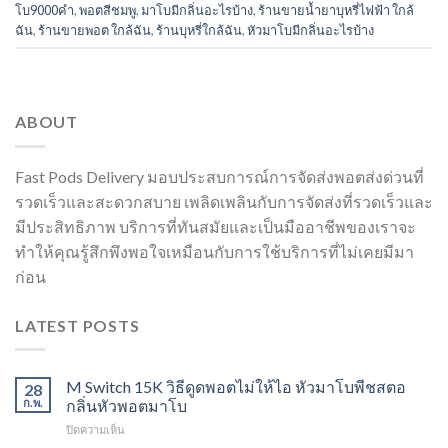
โบ9000คํา
,
พอตสีชมพู
,
มาโบมีกลิ่นอะไรบ้าง
,
ร้านขายน้ำยาบุหรี่ไฟฟ้า ใกล้
ฉัน
,
ร้านขายพอต ใกล้ฉัน
,
ร้านบุหรี่ใกล้ฉัน
,
หัวมาโบมีกลิ่นอะไรบ้าง
ABOUT
Fast Pods Delivery มอบประสบการณ์การจัดส่งพอตส่งด่วนที่
รวดเร็วและสะดวกสบาย เพลิดเพลินกับการจัดส่งที่รวดเร็วและ
มีประสิทธิภาพ บริการที่ทันสมัยและเป็นมืออาชีพของเราจะ
ทำให้คุณรู้สึกพึงพอใจเหมือนกับการใช้บริการที่ไม่เคยมีมา
ก่อน
LATEST POSTS
M Switch 15K วิธีดูดพอตไม่ให้ไอ หัวมาโบพีชสตอ
28
ก.พ.
กลิ่นหัวพอตมาโบ
บน
ปิดความเห็น
M