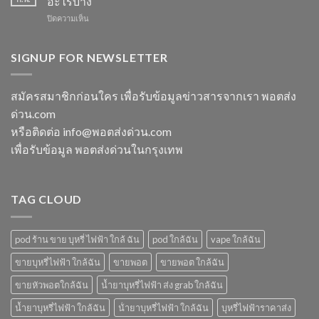
อะไรบ้าง
ทิ้ง
ร้าน
สตอ
บน
ปิดความเห็น
ส่ง
ขาย
กลิ่น
m
แกรป
พอต
หัว
switch
พอต
ใช้
พอ
พอต
SIGNUP FOR NEWSLETTER
ชาร์จ
แล้ว
ตมา
ใช้
กี่
ทิ้ง
โบ
แล้ว
นาที
ใกล้
ทิ้ง
vmc
สมัครสมาชิกก่อนใคร เพื่อรับข้อมูลข่าวสารจากเรา พอตส่ง
ฉัน
ice
5000
ด่วน.com
sparkling
puff
มา
ราคา
หรือติดต่อ info@พอตส่งด่วน.com
โบ
เพื่อรับข้อมูล พอตส่งด่วนในกรุงเทพ
มี
กลิ่น
อะไร
บ้าง
TAG CLOUD
pod ร้าน ขาย บุหรี่ ไฟฟ้า ใกล้ ฉัน
pod ใกล้ฉัน
vape ใกล้ฉัน
ขายบุหรี่ไฟฟ้า ใกล้ฉัน
ขายพอต
ขายพอต ใกล้ฉัน
ขายหัวพอตใกล้ฉัน
น้ำยาบุหรี่ไฟฟ้า ส่ง grab ใกล้ฉัน
น้ำยาบุหรี่ไฟฟ้า ใกล้ฉัน
น้ํายาบุหรี่ไฟฟ้า ใกล้ฉัน
บุหรี่ไฟฟ้าราคาส่ง