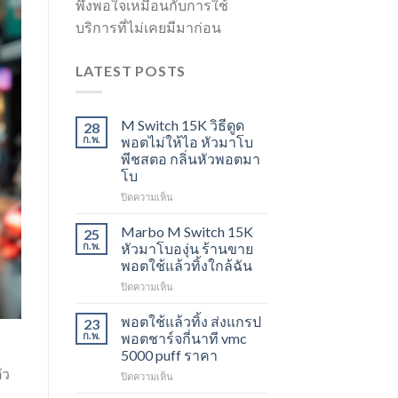
พึงพอใจเหมือนกับการใช้
บริการที่ไม่เคยมีมาก่อน
LATEST POSTS
M Switch 15K วิธีดูด
28
ก.พ.
พอตไม่ให้ไอ หัวมาโบ
พีชสตอ กลิ่นหัวพอตมา
โบ
บน
ปิดความเห็น
M
Switch
Marbo M Switch 15K
25
15K
ก.พ.
หัวมาโบองุ่น ร้านขาย
วิธี
พอตใช้แล้วทิ้งใกล้ฉัน
ดูด
บน
ปิดความเห็น
พอต
Marbo
ไม่
M
ให้
พอตใช้แล้วทิ้ง ส่งแกรป
23
Switch
ไอ
ก.พ.
พอตชาร์จกี่นาที vmc
15K
หัว
5000 puff ราคา
หัว
มา
ัว
บน
ปิดความเห็น
มา
โบ
พอต
โบ
พีช