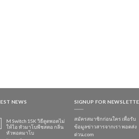
TEST NEWS
SIGNUP FOR NEWSLETT
สมัครสมาชิกก่อนใคร เพื่อรับ
M Switch 15K วิธีดูดพอตไม่
ข้อมูลข่าวสารจากเรา พอตส่ง
ให้ไอ หัวมาโบพีชสตอ กลิ่น
หัวพอตมาโบ
ด่วน.com