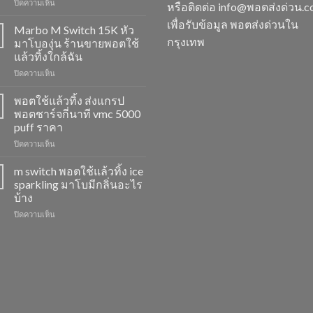
บน
ปิดความเห็น
หรือติดต่อ info@พอตส่งด่วน.
M
เพื่อรับข้อมูล พอตส่งด่วนใน
Switch
Marbo M Switch 15K หัว
15K
กรุงเทพ
มาโบองุ่น ร้านขายพอตใช้
วิธี
แล้วทิ้งใกล้ฉัน
ดูด
บน
ปิดความเห็น
พอต
Marbo
ไม่
M
ให้
พอตใช้แล้วทิ้ง ส่งแกรป
Switch
ไอ
พอตชาร์จกี่นาที vmc 5000
15K
หัว
puff ราคา
หัว
มา
บน
ปิดความเห็น
มา
โบ
พอต
โบ
พีช
ใช้
องุ่น
สตอ
m switch พอตใช้แล้วทิ้ง ice
แล้ว
ร้าน
กลิ่น
sparkling มาโบมีกลิ่นอะไร
ทิ้ง
ขาย
หัว
บ้าง
ส่ง
พอต
พอ
บน
ปิดความเห็น
แกรป
ใช้
ตมา
m
พอต
แล้ว
โบ
switch
ชาร์จ
ทิ้ง
พอต
กี่
ใกล้
ใช้
นาที
ฉัน
แล้ว
vmc
ทิ้ง
5000
ice
puff
sparkling
ราคา