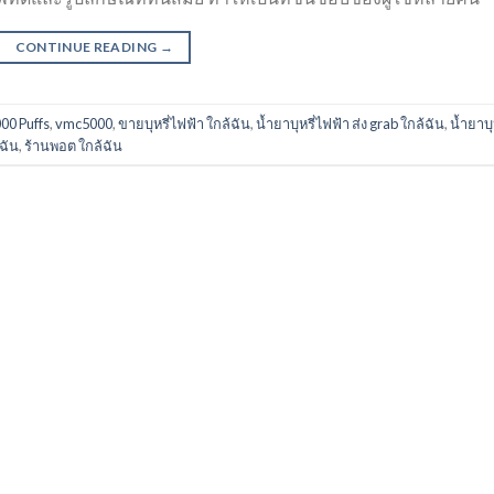
CONTINUE READING
→
00 Puffs
,
vmc5000
,
ขายบุหรี่ไฟฟ้า ใกล้ฉัน
,
น้ำยาบุหรี่ไฟฟ้า ส่ง grab ใกล้ฉัน
,
น้ำยาบุห
้ฉัน
,
ร้านพอต ใกล้ฉัน