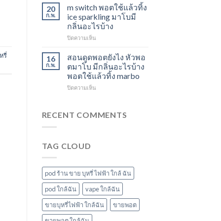
ใช้
องุ่น
สตอ
m switch พอตใช้แล้วทิ้ง
20
แล้ว
ร้าน
กลิ่น
ก.พ.
ice sparkling มาโบมี
ทิ้ง
ขาย
หัว
กลิ่นอะไรบ้าง
ส่ง
พอต
พอ
บน
ปิดความเห็น
แกรป
ใช้
ตมา
m
พอต
แล้ว
โบ
switch
รี่
ชาร์จ
ทิ้ง
สอนดูดพอตยังไง หัวพอ
16
พอต
กี่
ใกล้
ก.พ.
ตมาโบ มีกลิ่นอะไรบ้าง
ใช้
นาที
ฉัน
พอตใช้แล้วทิ้ง marbo
แล้ว
vmc
บน
ปิดความเห็น
ทิ้ง
5000
สอน
ice
puff
ดูด
sparkling
ราคา
พอ
มา
RECENT COMMENTS
ต
โบ
ยัง
มี
ไง
กลิ่น
TAG CLOUD
หัว
อะไร
พอ
บ้าง
ตมา
โบ
pod ร้าน ขาย บุหรี่ ไฟฟ้า ใกล้ ฉัน
มี
กลิ่น
pod ใกล้ฉัน
vape ใกล้ฉัน
อะไร
ขายบุหรี่ไฟฟ้า ใกล้ฉัน
ขายพอต
บ้าง
พอต
ขายพอต ใกล้ฉัน