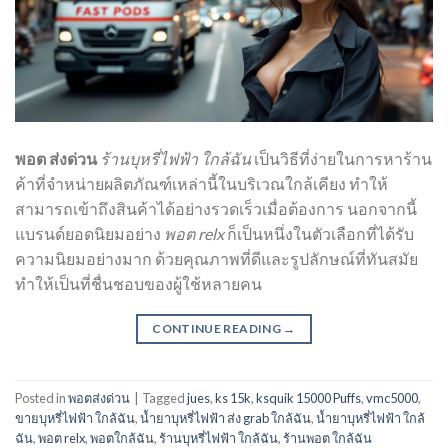
พอต ส่งด่วน
ร้านบุหรี่ไฟฟ้า ใกล้ฉัน
เป็นวิธีที่ง่ายในการหาร้าน
ค้าที่จำหน่ายผลิตภัณฑ์เหล่านี้ในบริเวณใกล้เคียง ทำให้
สามารถเข้าถึงสินค้าได้อย่างรวดเร็วเมื่อต้องการ นอกจากนี้
แบรนด์ยอดนิยมอย่าง
พอต relx
ก็เป็นหนึ่งในตัวเลือกที่ได้รับ
ความนิยมอย่างมาก ด้วยคุณภาพที่ดีและรูปลักษณ์ที่ทันสมัย
ทำให้เป็นที่ชื่นชอบของผู้ใช้หลายคน
CONTINUE READING
→
Posted in
พอตส่งด่วน
|
Tagged
jues
,
ks 15k
,
ksquik 15000 Puffs
,
vmc5000
,
ขายบุหรี่ไฟฟ้า ใกล้ฉัน
,
น้ำยาบุหรี่ไฟฟ้า ส่ง grab ใกล้ฉัน
,
น้ำยาบุหรี่ไฟฟ้า ใกล้
ฉัน
,
พอต relx
,
พอตใกล้ฉัน
,
ร้านบุหรี่ไฟฟ้า ใกล้ฉัน
,
ร้านพอต ใกล้ฉัน