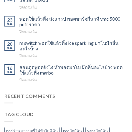
แล้วทิ้งใกล้ฉัน
วิธี
บน
ปิดความเห็น
ดูด
Marbo
พอต
M
พอตใช้แล้วทิ้ง ส่งแกรป พอตชาร์จกี่นาที vmc 5000
ไม่
23
Switch
ให้
ก.พ.
puff ราคา
15K
ไอ
บน
ปิดความเห็น
หัว
หัว
พอต
มา
มา
ใช้
m switch พอตใช้แล้วทิ้ง ice sparkling มาโบมีกลิ่น
โบ
20
โบ
แล้ว
องุ่น
ก.พ.
อะไรบ้าง
พีช
ทิ้ง
ร้าน
สตอ
บน
ปิดความเห็น
ส่ง
ขาย
กลิ่น
m
แกรป
พอต
หัว
switch
สอนดูดพอตยังไง หัวพอตมาโบ มีกลิ่นอะไรบ้าง พอต
พอต
16
ใช้
พอ
พอต
ชาร์จ
ก.พ.
ใช้แล้วทิ้ง marbo
แล้ว
ตมา
ใช้
กี่
ทิ้ง
โบ
บน
ปิดความเห็น
แล้ว
นาที
ใกล้
สอน
ทิ้ง
vmc
ฉัน
ดูด
ice
5000
พอ
RECENT COMMENTS
sparkling
puff
ต
มา
ราคา
ยัง
โบ
ไง
มี
TAG CLOUD
หัว
กลิ่น
พอ
อะไร
ตมา
บ้าง
โบ
pod ร้าน ขาย บุหรี่ ไฟฟ้า ใกล้ ฉัน
pod ใกล้ฉัน
vape ใกล้ฉัน