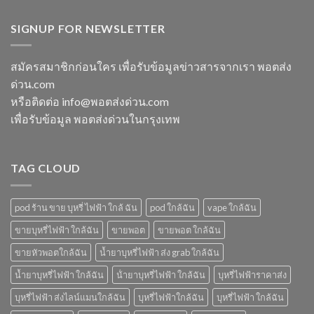
m
แกรป
พอต
หัว
switch
พอต
ใช้
พอ
พอต
SIGNUP FOR NEWSLETTER
ชาร์จ
แล้ว
ตมา
ใช้
กี่
ทิ้ง
โบ
แล้ว
นาที
ใกล้
ทิ้ง
vmc
สมัครสมาชิกก่อนใคร เพื่อรับข้อมูลข่าวสารจากเรา พอตส่ง
ฉัน
ice
5000
ด่วน.com
sparkling
puff
มา
ราคา
หรือติดต่อ info@พอตส่งด่วน.com
โบ
เพื่อรับข้อมูล พอตส่งด่วนในกรุงเทพ
มี
กลิ่น
อะไร
บ้าง
TAG CLOUD
pod ร้าน ขาย บุหรี่ ไฟฟ้า ใกล้ ฉัน
pod ใกล้ฉัน
vape ใกล้ฉัน
ขายบุหรี่ไฟฟ้า ใกล้ฉัน
ขายพอต
ขายพอต ใกล้ฉัน
ขายหัวพอตใกล้ฉัน
น้ำยาบุหรี่ไฟฟ้า ส่ง grab ใกล้ฉัน
น้ำยาบุหรี่ไฟฟ้า ใกล้ฉัน
น้ํายาบุหรี่ไฟฟ้า ใกล้ฉัน
บุหรี่ไฟฟ้าราคาส่ง
บุหรี่ไฟฟ้า ส่งไลน์แมนใกล้ฉัน
บุหรี่ไฟฟ้าใกล้ฉัน
บุหรี่ไฟฟ้า ใกล้ฉัน