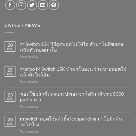
LATEST NEWS
M Switch 15K วิธีดูดพอตไม่ให้ไอ หัวมาโบพีชสตอ
28
ก.พ.
กลิ่นหัวพอตมาโบ
บน
ปิดความเห็น
M
Switch
Marbo M Switch 15K หัวมาโบองุ่น ร้านขายพอตใช้
25
15K
ก.พ.
แล้วทิ้งใกล้ฉัน
วิธี
บน
ปิดความเห็น
ดูด
Marbo
พอต
M
พอตใช้แล้วทิ้ง ส่งแกรป พอตชาร์จกี่นาที vmc 5000
ไม่
23
Switch
ให้
ก.พ.
puff ราคา
15K
ไอ
บน
ปิดความเห็น
หัว
หัว
พอต
มา
มา
ใช้
m switch พอตใช้แล้วทิ้ง ice sparkling มาโบมีกลิ่น
โบ
20
โบ
แล้ว
องุ่น
ก.พ.
อะไรบ้าง
พีช
ทิ้ง
ร้าน
สตอ
บน
ปิดความเห็น
ส่ง
ขาย
กลิ่น