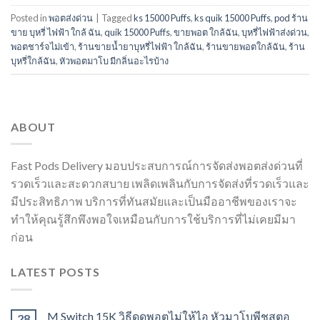
Posted in
พอตส่งด่วน
|
Tagged
ks 15000 Puffs
,
ks quik 15000 Puffs
,
pod ร้าน
ขาย บุหรี่ ไฟฟ้า ใกล้ ฉัน
,
quik 15000 Puffs
,
ขายพอต ใกล้ฉัน
,
บุหรี่ไฟฟ้าส่งด่วน
,
พอตชาร์จไม่เข้า
,
ร้านขายน้ำยาบุหรี่ไฟฟ้า ใกล้ฉัน
,
ร้านขายพอตใกล้ฉัน
,
ร้าน
บุหรี่ใกล้ฉัน
,
หัวพอตมาโบ มีกลิ่นอะไรบ้าง
ABOUT
Fast Pods Delivery มอบประสบการณ์การจัดส่งพอตส่งด่วนที่
รวดเร็วและสะดวกสบาย เพลิดเพลินกับการจัดส่งที่รวดเร็วและ
มีประสิทธิภาพ บริการที่ทันสมัยและเป็นมืออาชีพของเราจะ
ทำให้คุณรู้สึกพึงพอใจเหมือนกับการใช้บริการที่ไม่เคยมีมา
ก่อน
LATEST POSTS
M Switch 15K วิธีดูดพอตไม่ให้ไอ หัวมาโบพีชสตอ
28