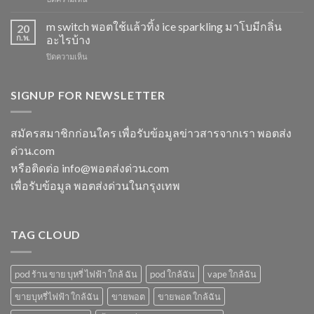
หัว
หัว
พอต
มา
มา
ใช้
m switch พอตใช้แล้วทิ้ง ice sparkling มาโบมีกลิ่น
โบ
20
โบ
แล้ว
องุ่น
ก.พ.
อะไรบ้าง
พีช
ทิ้ง
ร้าน
สตอ
บน
ปิดความเห็น
ส่ง
ขาย
กลิ่น
m
แกรป
พอต
หัว
switch
พอต
ใช้
พอ
พอต
SIGNUP FOR NEWSLETTER
ชาร์จ
แล้ว
ตมา
ใช้
กี่
ทิ้ง
โบ
แล้ว
นาที
ใกล้
ทิ้ง
vmc
สมัครสมาชิกก่อนใคร เพื่อรับข้อมูลข่าวสารจากเรา พอตส่ง
ฉัน
ice
5000
ด่วน.com
sparkling
puff
มา
ราคา
หรือติดต่อ info@พอตส่งด่วน.com
โบ
เพื่อรับข้อมูล พอตส่งด่วนในกรุงเทพ
มี
กลิ่น
อะไร
บ้าง
TAG CLOUD
pod ร้าน ขาย บุหรี่ ไฟฟ้า ใกล้ ฉัน
pod ใกล้ฉัน
vape ใกล้ฉัน
ขายบุหรี่ไฟฟ้า ใกล้ฉัน
ขายพอต
ขายพอต ใกล้ฉัน