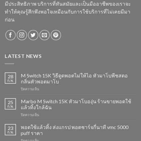
มีประสิทธิภาพ บริการที่ทันสมัยและเป็นมืออาชีพของเราจะ
ทำให้คุณรู้สึกพึงพอใจเหมือนกับการใช้บริการที่ไม่เคยมีมา
ก่อน
LATEST NEWS
M Switch 15K วิธีดูดพอตไม่ให้ไอ หัวมาโบพีชสตอ
28
ก.พ.
กลิ่นหัวพอตมาโบ
บน
ปิดความเห็น
M
Switch
Marbo M Switch 15K หัวมาโบองุ่น ร้านขายพอตใช้
25
15K
ก.พ.
แล้วทิ้งใกล้ฉัน
วิธี
บน
ปิดความเห็น
ดูด
Marbo
พอต
M
พอตใช้แล้วทิ้ง ส่งแกรป พอตชาร์จกี่นาที vmc 5000
ไม่
23
Switch
ให้
ก.พ.
puff ราคา
15K
ไอ
บน
ปิดความเห็น