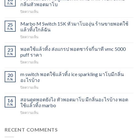
ก.พ.
กลิ่นหัวพอตมาโบ
บน
ปิดความเห็น
M
Switch
Marbo M Switch 15K หัวมาโบองุ่น ร้านขายพอตใช้
25
15K
ก.พ.
แล้วทิ้งใกล้ฉัน
วิธี
บน
ปิดความเห็น
ดูด
Marbo
พอต
M
พอตใช้แล้วทิ้ง ส่งแกรป พอตชาร์จกี่นาที vmc 5000
ไม่
23
Switch
ให้
ก.พ.
puff ราคา
15K
ไอ
บน
ปิดความเห็น
หัว
หัว
พอต
มา
มา
ใช้
m switch พอตใช้แล้วทิ้ง ice sparkling มาโบมีกลิ่น
โบ
20
โบ
แล้ว
องุ่น
ก.พ.
อะไรบ้าง
พีช
ทิ้ง
ร้าน
สตอ
บน
ปิดความเห็น
ส่ง
ขาย
กลิ่น
m
แกรป
พอต
หัว
switch
สอนดูดพอตยังไง หัวพอตมาโบ มีกลิ่นอะไรบ้าง พอต
พอต
16
ใช้
พอ
พอต
ชาร์จ
ก.พ.
ใช้แล้วทิ้ง marbo
แล้ว
ตมา
ใช้
กี่
ทิ้ง
โบ
บน
ปิดความเห็น
แล้ว
นาที
ใกล้
สอน
ทิ้ง
vmc
ฉัน
ดูด
ice
5000
พอ
RECENT COMMENTS
sparkling
puff
ต
มา
ราคา