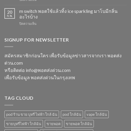
หัว
หัว
พอต
มา
มา
ใช้
m switch พอตใช้แล้วทิ้ง ice sparkling มาโบมีกลิ่น
โบ
20
โบ
แล้ว
องุ่น
ก.พ.
อะไรบ้าง
พีช
ทิ้ง
ร้าน
สตอ
บน
ปิดความเห็น
ส่ง
ขาย
กลิ่น
m
แกรป
พอต
หัว
switch
พอต
ใช้
พอ
พอต
SIGNUP FOR NEWSLETTER
ชาร์จ
แล้ว
ตมา
ใช้
กี่
ทิ้ง
โบ
แล้ว
นาที
ใกล้
ทิ้ง
vmc
สมัครสมาชิกก่อนใคร เพื่อรับข้อมูลข่าวสารจากเรา พอตส่ง
ฉัน
ice
5000
ด่วน.com
sparkling
puff
มา
ราคา
หรือติดต่อ info@พอตส่งด่วน.com
โบ
เพื่อรับข้อมูล พอตส่งด่วนในกรุงเทพ
มี
กลิ่น
อะไร
บ้าง
TAG CLOUD
pod ร้าน ขาย บุหรี่ ไฟฟ้า ใกล้ ฉัน
pod ใกล้ฉัน
vape ใกล้ฉัน
ขายบุหรี่ไฟฟ้า ใกล้ฉัน
ขายพอต
ขายพอต ใกล้ฉัน