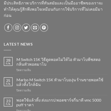
มีประสิทธิภาพ บริการที่ทันสมัยและเป็นมืออาชีพของเราจะ
ทำให้คุณรู้สึกพึงพอใจเหมือนกับการใช้บริการที่ไม่เคยมีมา
ก่อน
LATEST NEWS
M Switch 15K วิธีดูดพอตไม่ให้ไอ หัวมาโบพีชสตอ
28
ก.พ.
กลิ่นหัวพอตมาโบ
บน
ปิดความเห็น
M
Switch
Marbo M Switch 15K หัวมาโบองุ่น ร้านขายพอตใช้
25
15K
ก.พ.
แล้วทิ้งใกล้ฉัน
วิธี
บน
ปิดความเห็น
ดูด
Marbo
พอต
M
พอตใช้แล้วทิ้ง ส่งแกรป พอตชาร์จกี่นาที vmc 5000
ไม่
23
Switch
ให้
ก.พ.
puff ราคา
15K
ไอ
บน
ปิดความเห็น