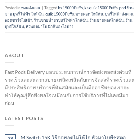
Posted in
พอตส่งด่วน
|
Tagged
ks 15000 Puffs
,
ks quik 15000 Puffs
,
pod ร้าน
ขาย บุหรี่ ไฟฟ้า ใกล้ ฉัน
,
quik 15000 Puffs
,
ขายพอต ใกล้ฉัน
,
บุหรี่ไฟฟ้าส่งด่วน
,
พอตชาร์จไม่เข้า
,
ร้านขายน้ำยาบุหรี่ไฟฟ้า ใกล้ฉัน
,
ร้านขายพอตใกล้ฉัน
,
ร้าน
บุหรี่ใกล้ฉัน
,
หัวพอตมาโบ มีกลิ่นอะไรบ้าง
ABOUT
Fast Pods Delivery มอบประสบการณ์การจัดส่งพอตส่งด่วนที่
รวดเร็วและสะดวกสบาย เพลิดเพลินกับการจัดส่งที่รวดเร็วและ
มีประสิทธิภาพ บริการที่ทันสมัยและเป็นมืออาชีพของเราจะ
ทำให้คุณรู้สึกพึงพอใจเหมือนกับการใช้บริการที่ไม่เคยมีมา
ก่อน
LATEST POSTS
M Switch 15K วิธีดูดพอตไม่ให้ไอ หัวมาโบพีชสตอ
28