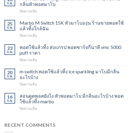
ก.พ.
กลิ่นหัวพอตมาโบ
บน
ปิดความเห็น
M
Switch
Marbo M Switch 15K หัวมาโบองุ่น ร้านขายพอตใช้
25
15K
ก.พ.
แล้วทิ้งใกล้ฉัน
วิธี
บน
ปิดความเห็น
ดูด
Marbo
พอต
M
พอตใช้แล้วทิ้ง ส่งแกรป พอตชาร์จกี่นาที vmc 5000
ไม่
23
Switch
ให้
ก.พ.
puff ราคา
15K
ไอ
บน
ปิดความเห็น
หัว
หัว
พอต
มา
มา
ใช้
m switch พอตใช้แล้วทิ้ง ice sparkling มาโบมีกลิ่น
โบ
20
โบ
แล้ว
องุ่น
ก.พ.
อะไรบ้าง
พีช
ทิ้ง
ร้าน
สตอ
บน
ปิดความเห็น
ส่ง
ขาย
กลิ่น
m
แกรป
พอต
หัว
switch
สอนดูดพอตยังไง หัวพอตมาโบ มีกลิ่นอะไรบ้าง พอต
พอต
16
ใช้
พอ
พอต
ชาร์จ
ก.พ.
ใช้แล้วทิ้ง marbo
แล้ว
ตมา
ใช้
กี่
ทิ้ง
โบ
บน
ปิดความเห็น
แล้ว
นาที
ใกล้
สอน
ทิ้ง
vmc
ฉัน
ดูด
ice
5000
พอ
RECENT COMMENTS
sparkling
puff
ต
มา
ราคา